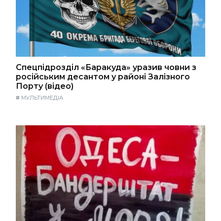
Спецпідрозділ «Баракуда» уразив човни з
російським десантом у районі Залізного
Порту (відео)
#
МУЛЬТИМЕДІА