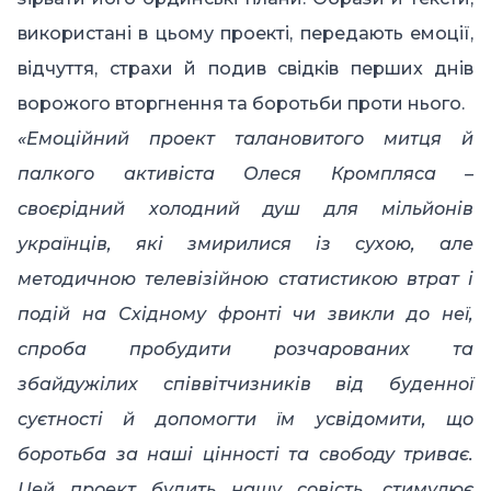
використані в цьому проекті, передають емоції,
відчуття, страхи й подив свідків перших днів
ворожого вторгнення та боротьби проти нього.
«Емоційний проект талановитого митця й
палкого активіста Олеся Кромпляса –
своєрідний холодний душ для мільйонів
українців, які змирилися із сухою, але
методичною телевізійною статистикою втрат і
подій на Східному фронті чи звикли до неї,
спроба пробудити розчарованих та
збайдужілих співвітчизників від буденної
суєтності й допомогти їм усвідомити, що
боротьба за наші цінності та свободу триває.
Цей проект будить нашу совість, стимулює