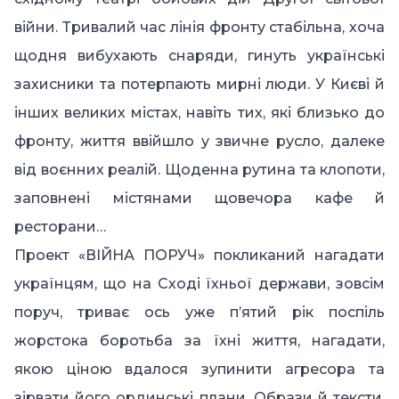
війни. Тривалий час лінія фронту стабільна, хоча
щодня вибухають снаряди, гинуть українські
захисники та потерпають мирні люди. У Києві й
інших великих містах, навіть тих, які близько до
фронту, життя ввійшло у звичне русло, далеке
від воєнних реалій. Щоденна рутина та клопоти,
заповнені містянами щовечора кафе й
ресторани…
Проект «ВІЙНА ПОРУЧ»
покликаний нагадати
українцям, що на Сході їхньої держави, зовсім
поруч, триває ось уже п’ятий рік поспіль
жорстока боротьба за їхні життя, нагадати,
якою ціною вдалося зупинити агресора та
зірвати його ординські плани. Образи й тексти,