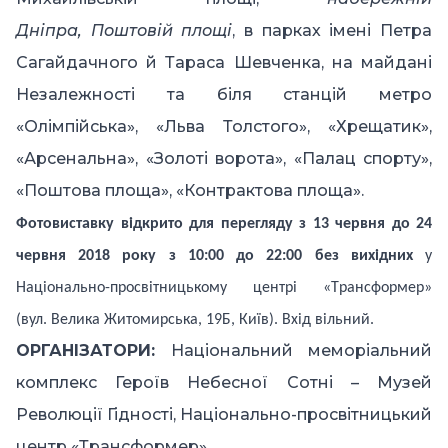
Дніпра,
Поштовій площі
, в п
арках імені Петра
Сагайдачного й Тараса Шевченка, на майдані
Незалежності та
біля станцій метро
«
Олімпійська», «Льва Толстого», «Хрещатик»,
«Арсенальна», «Золоті ворота», «Палац спорту»,
«Поштова площа», «Контрактова площа».
Фотовиставк
у
відкри
то
для перегляду
з
13
червня
до
2
4
червня
2018 року з 10:00 до 22:00 без вихідних
у
Нац
і
онально-просвітницьк
ому
центр
і
«
Т
рансформер»
(
вул.
Велика Житомирська,
19Б, Київ).
Вхід вільний.
ОРГАНІЗАТОРИ:
Національний меморіальний
комплекс Героїв Небесної Сотні
– Музей
Революції Гідності, Національно-просвітницький
центр «Трансформер».