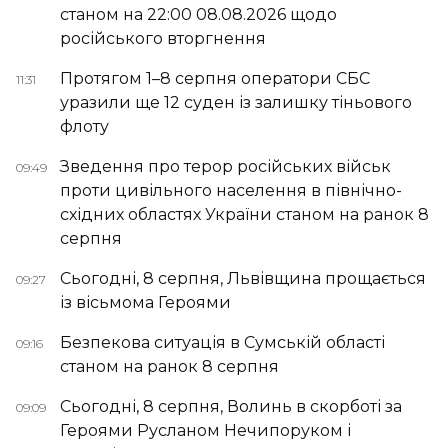
станом на 22:00 08.08.2026 щодо
російського вторгнення
Протягом 1–8 серпня оператори СБС
11:31
уразили ще 12 суден із залишку тіньового
флоту
Зведення про терор російських військ
09:49
проти цивільного населення в північно-
східних областях України станом на ранок 8
серпня
Сьогодні, 8 серпня, Львівщина прощається
09:27
із вісьмома Героями
Безпекова ситуація в Сумській області
09:16
станом на ранок 8 серпня
Сьогодні, 8 серпня, Волинь в скорботі за
09:09
Героями Русланом Нечипоруком і