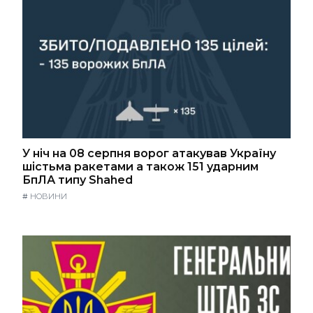
У ніч на 08 серпня ворог атакував Україну
шістьма ракетами а також 151 ударним
БпЛА типу Shahed
#
НОВИНИ