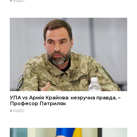
#
ВІДЕО
УПА vs Армія Крайова: незручна правда, –
Професор Патриляк
#
ВІДЕО