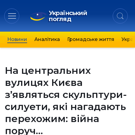
Український
погляд
Новини
Аналітика
Громадське життя
Украї
На центральних
вулицях Києва
з’являться скульптури-
силуети, які нагадають
перехожим: війна
поруч…