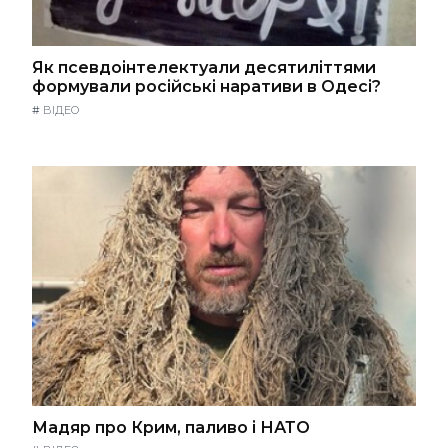
Як псевдоінтелектуали десятиліттями
формували російські наративи в Одесі?
#
ВІДЕО
Мадяр про Крим, паливо і НАТО