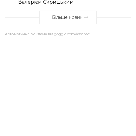
Валерієм Скрицьким
Більше новин
Автоматична реклама від goggle.com/adsense: