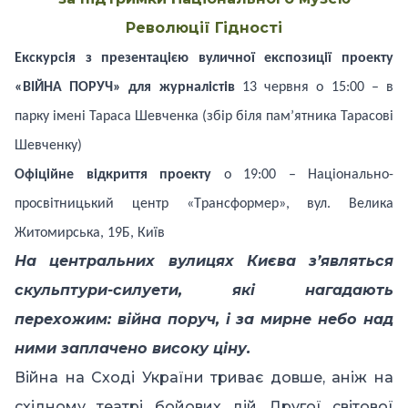
Революції Гідності
Екскурсія з презентацією
в
уличної
експозиції проекту
«ВІЙНА ПОРУЧ»
для журналістів
13 червня
о 15:00 – в
парку імені Тараса Шевченка (збір біля пам’ятника Тарасові
Шевченку)
Офіційне відкриття проекту
о
1
9:
00
–
Національ
н
о-
просвітницький центр
«
Т
рансформер»,
вул.
Велика
Житомирська,
19Б, Київ
На центральних вулицях Києва з’являться
скульптури-силуети, які нагадають
перехожим: війна поруч, і за мирне небо над
ними заплачено високу ціну.
Війна на Сході України триває довше, аніж на
східному театрі бойових дій Другої світової