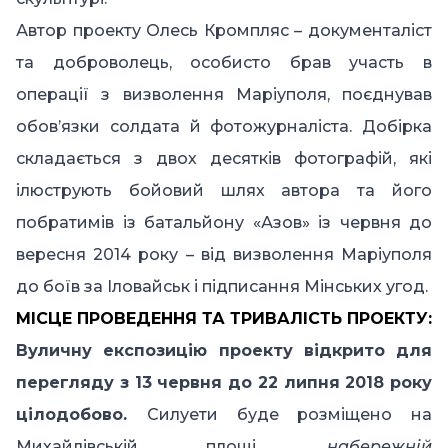
Автор проекту Олесь Кромпляс – документаліст
та доброволець, особисто брав участь в
операції з визволення Маріуполя, поєднував
обов’язки солдата й фотожурналіста. Добірка
складається з двох десятків фотографій, які
ілюструють бойовий шлях автора та його
побратимів із батальйону «Азов» із червня до
вересня 2014 року – від визволення Маріуполя
до боїв за Іловайськ і підписання Мінських угод.
МІСЦЕ ПРОВЕДЕННЯ ТА ТРИВАЛІСТЬ ПРОЕКТУ:
В
уличну
експозицію
проекту
відкрито
для
перегляду з
13 червня до
22 липня 2018 року
цілодобово.
Силуети буде розміщено на
Михайлівській площі,
набережній