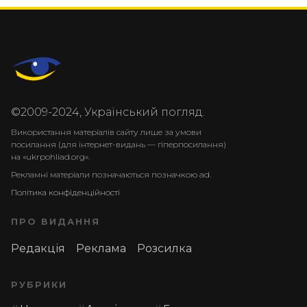
©2009-2024, Український погляд.
Використання матеріалів сайту лише за умови
посилання (для інтернет-видань — гіперпосилання)
на «ukrpohliad.org».
Рекламні матеріали позначаються позначкою ad.
Політика конфіденційності
ПРО ВИДАННЯ
Редакція
Реклама
Розсилка
РУБРИКИ