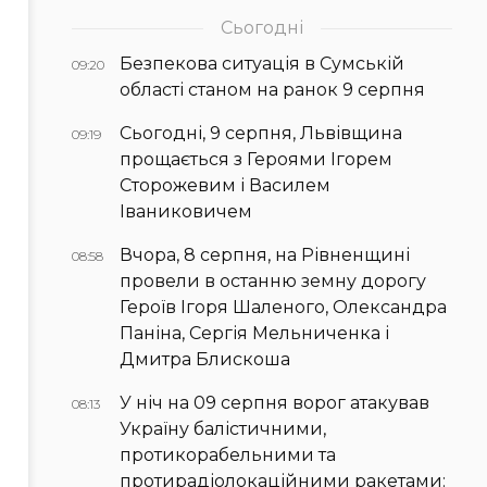
Сьогодні
Безпекова ситуація в Сумській
09:20
області станом на ранок 9 серпня
Сьогодні, 9 серпня, Львівщина
09:19
прощається з Героями Ігорем
Сторожевим і Василем
Іваниковичем
Вчора, 8 серпня, на Рівненщині
08:58
провели в останню земну дорогу
Героїв Ігоря Шаленого, Олександра
Паніна, Сергія Мельниченка і
Дмитра Блискоша
У ніч на 09 серпня ворог атакував
08:13
Україну балістичними,
протикорабельними та
протирадіолокаційними ракетами: