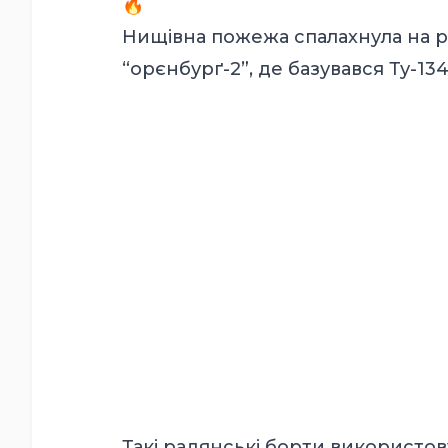
Нищівна пожежа спалахнула на р
“орєнбурґ-2”, де базувався Ту-134
Такі радянські борти використо