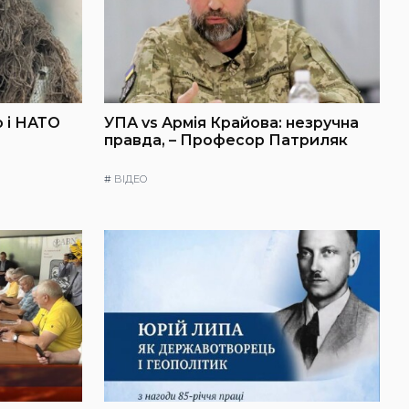
 і НАТО
УПА vs Армія Крайова: незручна
правда, – Професор Патриляк
#
ВІДЕО