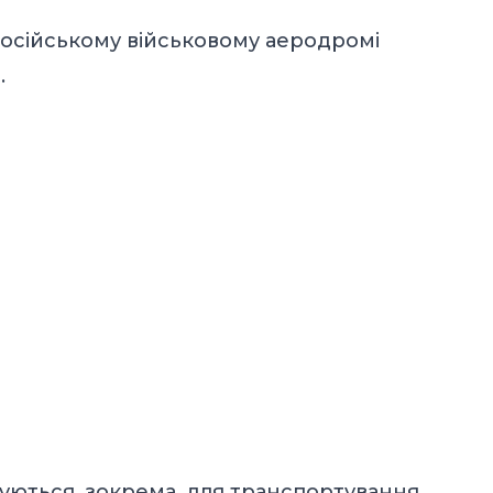
осійському військовому аеродромі
.
вуються, зокрема, для транспортування