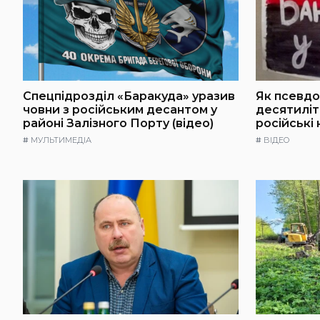
Спецпідрозділ «Баракуда» уразив
Як псевдо
човни з російським десантом у
десятилі
районі Залізного Порту (відео)
російські
#
МУЛЬТИМЕДІА
#
ВІДЕО