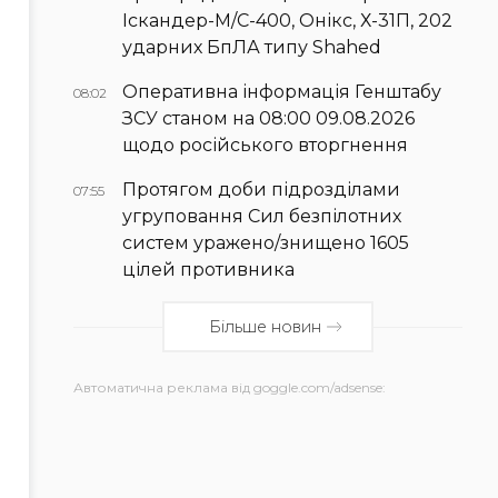
Іскандер-М/С-400, Онікс, Х-31П, 202
ударних БпЛА типу Shahed
Оперативна інформація Генштабу
08:02
ЗСУ станом на 08:00 09.08.2026
щодо російського вторгнення
Протягом доби підрозділами
07:55
угруповання Сил безпілотних
систем уражено/знищено 1605
цілей противника
Більше новин
Автоматична реклама від goggle.com/adsense: