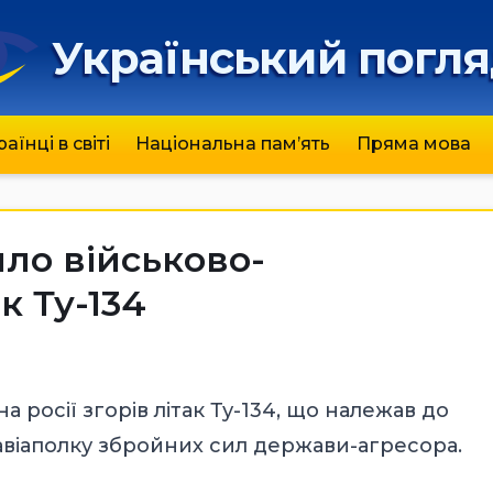
Український погл
раїнці в світі
Національна пам’ять
Пряма мова
ило військово-
к Ту-134
на росії згорів літак Ту-134, що належав до
авіаполку збройних сил держави-агресора.