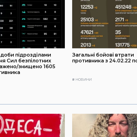
доби підрозділами
Загальні бойові втрати
ня Сил безпілотних
противника з 24.02.22 п
ражено/знищено 1605
тивника
#
НОВИНИ