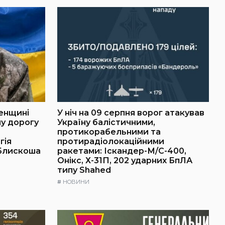
ненщині
У ніч на 09 серпня ворог атакував
у дорогу
Україну балістичними,
протикорабельними та
гія
протирадіолокаційними
 Блискоша
ракетами: Іскандер-М/С-400,
Онікс, Х-31П, 202 ударних БпЛА
типу Shahed
#
НОВИНИ