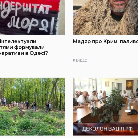
інтелектуали
Мадяр про Крим, паливо
ттями формували
 наративи в Одесі?
#
ВІДЕО