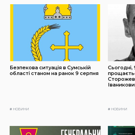
Безпекова ситуація в Сумській
Сьогодні,
області станом на ранок 9 серпня
прощаєтьс
Сторожев
Іваников
#
НОВИНИ
#
НОВИНИ