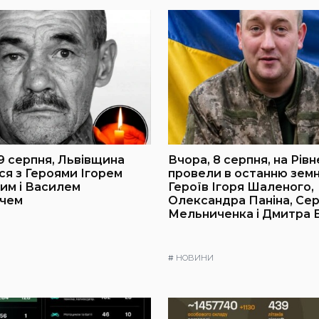
 9 серпня, Львівщина
Вчора, 8 серпня, на Рів
я з Героями Ігорем
провели в останню земн
им і Василем
Героїв Ігоря Шаленого,
ичем
Олександра Паніна, Сер
Мельниченка і Дмитра
#
НОВИНИ