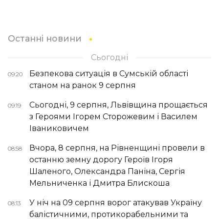
Останні новини
Сьогодні
Безпекова ситуація в Сумській області
09:20
станом на ранок 9 серпня
Сьогодні, 9 серпня, Львівщина прощається
09:19
з Героями Ігорем Сторожевим і Василем
Іваниковичем
Вчора, 8 серпня, на Рівненщині провели в
08:58
останню земну дорогу Героїв Ігоря
Шаленого, Олександра Паніна, Сергія
Мельниченка і Дмитра Блискоша
У ніч на 09 серпня ворог атакував Україну
08:13
балістичними, протикорабельними та