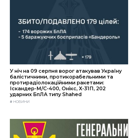
У ніч на 09 серпня ворог атакував Україну
балістичними, протикорабельними та
протирадіолокаційними ракетами:
Іскандер-М/С-400, Онікс, Х-31П, 202
ударних БпЛА типу Shahed
#
НОВИНИ