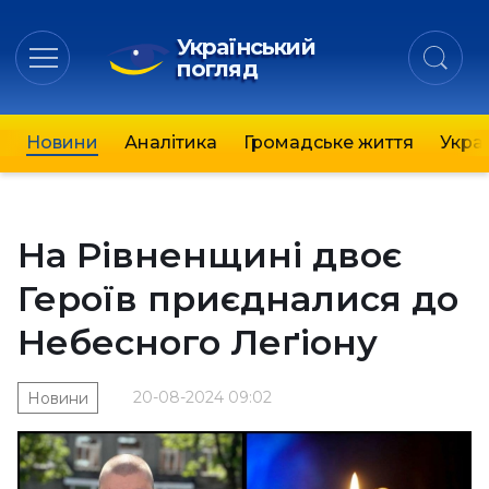
Український
погляд
Новини
Аналітика
Громадське життя
Украї
На Рівненщині двоє
Героїв приєдналися до
Небесного Леґіону
20-08-2024 09:02
Новини