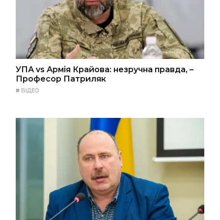
УПА vs Армія Крайова: незручна правда, –
Професор Патриляк
#
ВІДЕО