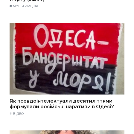
#
МУЛЬТИМЕДІА
Як псевдоінтелектуали десятиліттями
формували російські наративи в Одесі?
#
ВІДЕО