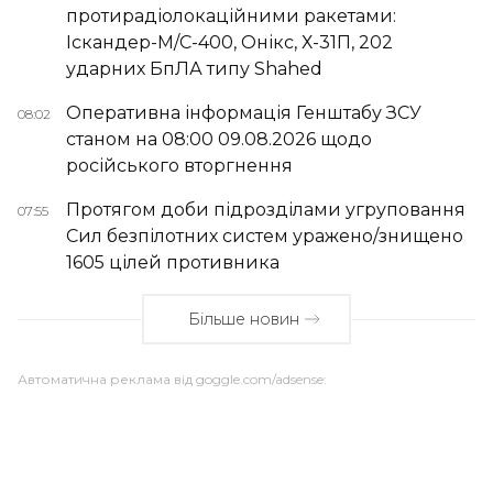
протирадіолокаційними ракетами:
Іскандер-М/С-400, Онікс, Х-31П, 202
ударних БпЛА типу Shahed
Оперативна інформація Генштабу ЗСУ
08:02
станом на 08:00 09.08.2026 щодо
російського вторгнення
Протягом доби підрозділами угруповання
07:55
Сил безпілотних систем уражено/знищено
1605 цілей противника
Більше новин
Автоматична реклама від goggle.com/adsense: