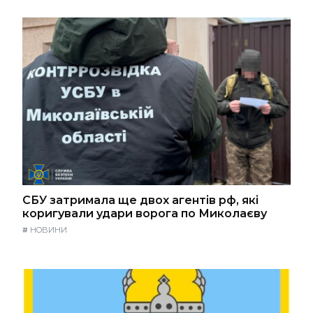
СБУ затримала ще двох агентів рф, які
коригували удари ворога по Миколаєву
#
НОВИНИ