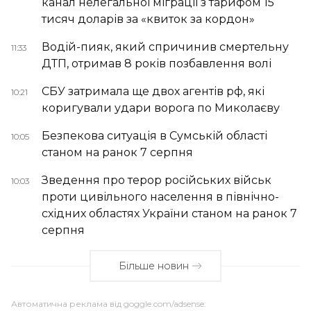
канал нелегальної міграції з тарифом 15
тисяч доларів за «квиток за кордон»
Водій-пияк, який спричинив смертельну
11:33
ДТП, отримав 8 років позбавлення волі
СБУ затримала ще двох агентів рф, які
10:21
коригували удари ворога по Миколаєву
Безпекова ситуація в Сумській області
10:05
станом на ранок 7 серпня
Зведення про терор російських військ
10:03
проти цивільного населення в північно-
східних областях України станом на ранок 7
серпня
Більше новин
Автоматична реклама від goggle.com/adsense: