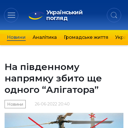
Український
погляд
Новини
Аналітика
Громадське життя
Украї
На південному
напрямку збито ще
одного “Алігатора”
26-06-2022 20:40
Новини