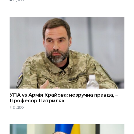
УПА vs Армія Крайова: незручна правда, –
Професор Патриляк
#
ВІДЕО