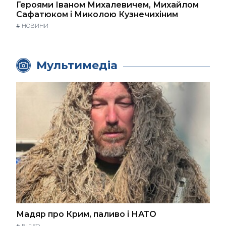
Героями Іваном Михалевичем, Михайлом
Сафатюком і Миколою Кузнечихіним
#
НОВИНИ
Мультимедіа
Мадяр про Крим, паливо і НАТО
#
ВІДЕО