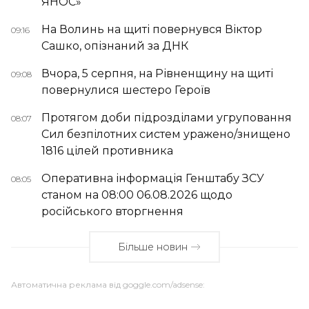
ЯНОС»
На Волинь на щиті повернувся Віктор
09:16
Сашко, опізнаний за ДНК
Вчора, 5 серпня, на Рівненщину на щиті
09:08
повернулися шестеро Героїв
Протягом доби підрозділами угруповання
08:07
Сил безпілотних систем уражено/знищено
1816 цілей противника
Оперативна інформація Генштабу ЗСУ
08:05
станом на 08:00 06.08.2026 щодо
російського вторгнення
Більше новин
Автоматична реклама від goggle.com/adsense: