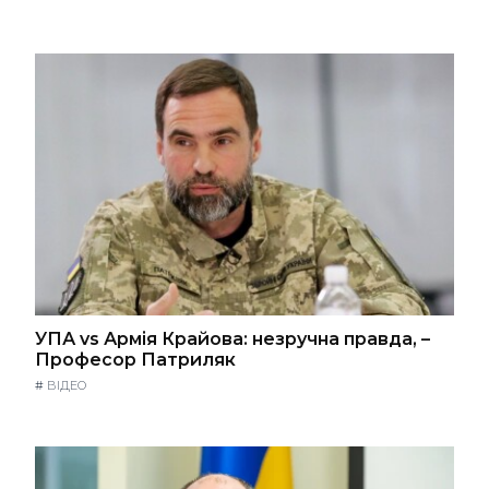
УПА vs Армія Крайова: незручна правда, –
Професор Патриляк
#
ВІДЕО