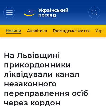
Український
погляд
Новини
Аналітика
Громадське життя
Украї
На Львівщині
прикордонники
ліквідували канал
незаконного
переправлення осіб
через кордон