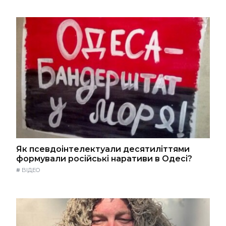
Як псевдоінтелектуали десятиліттями
формували російські наративи в Одесі?
#
ВІДЕО