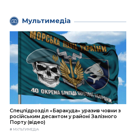
Мультимедіа
Спецпідрозділ «Баракуда» уразив човни з
російським десантом у районі Залізного
Порту (відео)
#
МУЛЬТИМЕДІА