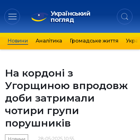
Український
погляд
Новини
Аналітика
Громадське життя
Украї
На кордоні з
Угорщиною впродовж
доби затримали
чотири групи
порушників
28-05-2025 10:55
Новини