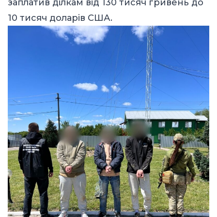
заплатив ділкам від 130 тисяч гривень до
10 тисяч доларів США.