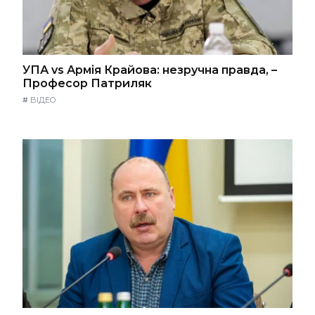
УПА vs Армія Крайова: незручна правда, –
Професор Патриляк
#
ВІДЕО