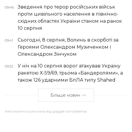
Зведення про терор російських військ
09:46
проти цивільного населення в північно-
східних областях України станом на ранок
10 серпня
Сьогодні, 8 серпня, Волинь в скорботі за
09:41
Героями Олександром Музиченком і
Олександром Зінчуком
У ніч на 10 серпня ворог атакував Україну
09:32
ракетою Х-59/69, трьома «Бандеролями», а
також 126 ударними БпЛА типу Shahed
Більше новин
Автоматична реклама від goggle.com/adsense: