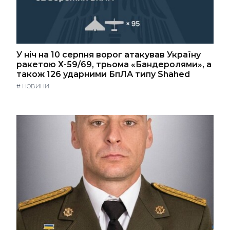
У ніч на 10 серпня ворог атакував Україну
ракетою Х-59/69, трьома «Бандеролями», а
також 126 ударними БпЛА типу Shahed
#
НОВИНИ