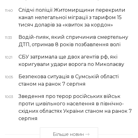
Слідчі поліції Житомирщини перекрили
11:40
канал нелегальної міграції з тарифом 15
тисяч доларів за «квиток за кордон»
Водій-пияк, який спричинив смертельну
11:33
ДТП, отримав 8 років позбавлення волі
СБУ затримала ще двох агентів рф, які
10:21
коригували удари ворога по Миколаєву
Безпекова ситуація в Сумській області
10:05
станом на ранок 7 серпня
Зведення про терор російських військ
10:03
проти цивільного населення в північно-
східних областях України станом на ранок 7
серпня
Більше новин