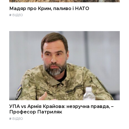
Мадяр про Крим, паливо і НАТО
#
ВІДЕО
УПА vs Армія Крайова: незручна правда, –
Професор Патриляк
#
ВІДЕО