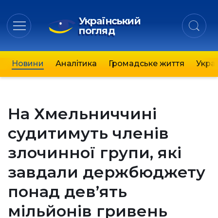
Український
погляд
Новини
Аналітика
Громадське життя
Украї
На Хмельниччині
судитимуть членів
злочинної групи, які
завдали держбюджету
понад дев’ять
мільйонів гривень