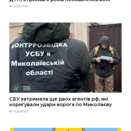
#
НОВИНИ
СБУ затримала ще двох агентів рф, які
коригували удари ворога по Миколаєву
#
НОВИНИ