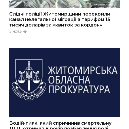
Слідчі поліції Житомирщини перекрили
канал нелегальної міграції з тарифом 15
тисяч доларів за «квиток за кордон»
#
НОВИНИ
Водій-пияк, який спричинив смертельну
ДТП, отримав 8 років позбавлення волі