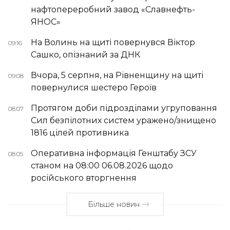
нафтопереробний завод «Славнефть-
ЯНОС»
На Волинь на щиті повернувся Віктор
09:16
Сашко, опізнаний за ДНК
Вчора, 5 серпня, на Рівненщину на щиті
09:08
повернулися шестеро Героїв
Протягом доби підрозділами угруповання
08:07
Сил безпілотних систем уражено/знищено
1816 цілей противника
Оперативна інформація Генштабу ЗСУ
08:05
станом на 08:00 06.08.2026 щодо
російського вторгнення
Більше новин