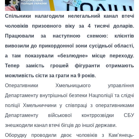
Спільники налагодили нелегальний канал втечі
чоловіків призовного віку за 4 тисячі доларів.
Працювали за наступною схемою: клієнтів
вивозили до прикордонної зони сусідньої області,
а там показували «безлюдне» місце переходу.
Тепер замість грошей фігуранти отримають
можливість сісти за грати на 9 років.
Оперативники Хмельницького управління
Департаменту внутрішньої безпеки Нацполіції та слідчі
поліції Хмельниччини у співпраці з оперативниками
Департаменту військової контррозвідки СБУ
знешкодили канал втечі бігців до іншої держави.
Оборудку проводили двоє чоловіків з Кам’янець-