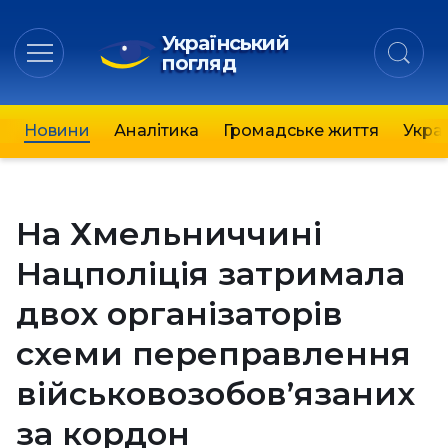
Український
погляд
Новини
Аналітика
Громадське життя
Украї
На Хмельниччині
Нацполіція затримала
двох організаторів
схеми переправлення
військовозобов’язаних
за кордон