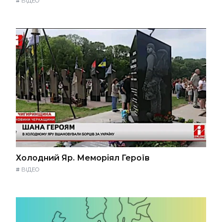
#
ВІДЕО
Холодний Яр. Меморіял Героїв
#
ВІДЕО