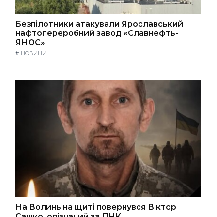
Безпілотники атакували Ярославський
нафтопереробний завод «Славнефть-
ЯНОС»
#
НОВИНИ
На Волинь на щиті повернувся Віктор
Сашко, опізнаний за ДНК