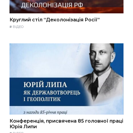
Круглий стіл “Деколонізація Росії”
#
ВІДЕО
Конференція, присвячена 85 головної праці
Юрія Липи