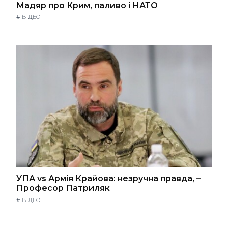
Мадяр про Крим, паливо і НАТО
#
ВІДЕО
УПА vs Армія Крайова: незручна правда, –
Професор Патриляк
#
ВІДЕО