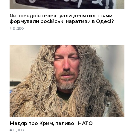
Як псевдоінтелектуали десятиліттями
формували російські наративи в Одесі?
#
ВІДЕО
Мадяр про Крим, паливо і НАТО
#
ВІДЕО