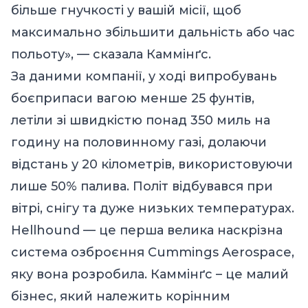
більше гнучкості у вашій місії, щоб
максимально збільшити дальність або час
польоту», — сказала Каммінґс.
За даними компанії, у ході випробувань
боєприпаси вагою менше 25 фунтів,
летіли зі швидкістю понад 350 миль на
годину на половинному газі, долаючи
відстань у 20 кілометрів, використовуючи
лише 50% палива. Політ відбувався при
вітрі, снігу та дуже низьких температурах.
Hellhound — це перша велика наскрізна
система озброєння Cummings Aerospace,
яку вона розробила. Каммінґс – це малий
бізнес, який належить корінним