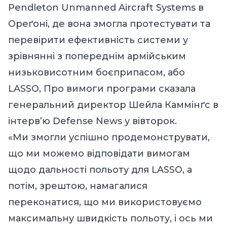
Pendleton Unmanned Aircraft Systems в
Ореґоні, де вона змогла протестувати та
перевірити ефективність системи у
зрівнянні з попереднім армійським
низьковисотним боєприпасом, або
LASSO, Про вимоги програми сказала
генеральний директор Шейла Каммінґс в
інтерв’ю Defense News у вівторок.
«Ми змогли успішно продемонструвати,
що ми можемо відповідати вимогам
щодо дальності польоту для LASSO, а
потім, зрештою, намагалися
переконатися, що ми використовуємо
максимальну швидкість польоту, і ось ми