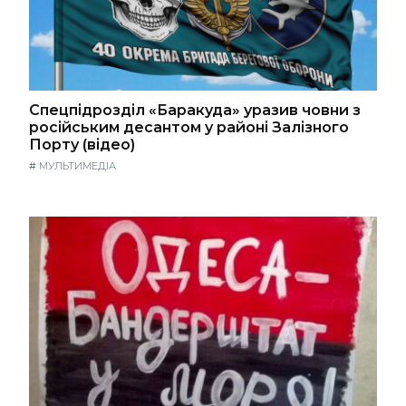
Спецпідрозділ «Баракуда» уразив човни з
російським десантом у районі Залізного
Порту (відео)
#
МУЛЬТИМЕДІА