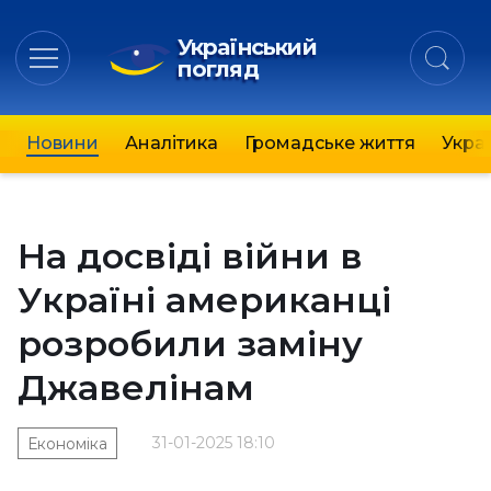
Український
погляд
Новини
Аналітика
Громадське життя
Украї
На досвіді війни в
Україні американці
розробили заміну
Джавелінам
31-01-2025 18:10
Економіка