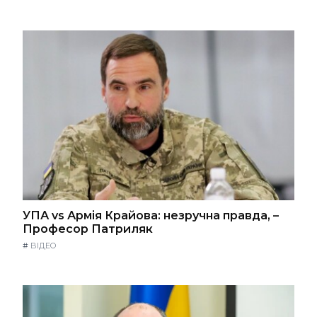
УПА vs Армія Крайова: незручна правда, –
Професор Патриляк
#
ВІДЕО