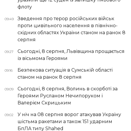
флоту
Зведення про терор російських військ
09:49
проти цивільного населення в північно-
східних областях України станом на ранок 8
серпня
Сьогодні, 8 серпня, Львівщина прощається
09:27
із вісьмома Героями
Безпекова ситуація в Сумській області
09:16
станом на ранок 8 серпня
Сьогодні, 8 серпня, Волинь в скорботі за
09:09
Героями Русланом Нечипоруком і
Валерієм Скрицьким
У ніч на 08 серпня ворог атакував Україну
09:02
шістьма ракетами а також 151 ударним
БпЛА типу Shahed