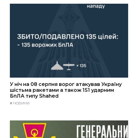
У ніч на 08 серпня ворог атакував Україну
шістьма ракетами а також 151 ударним
БпЛА типу Shahed
#
НОВИНИ