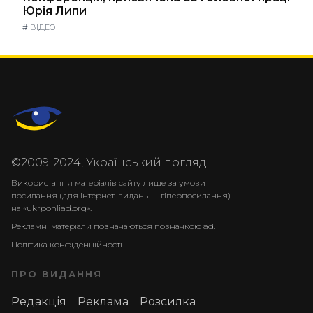
Юрія Липи
#
ВІДЕО
©2009-2024, Український погляд.
Використання матеріалів сайту лише за умови
посилання (для інтернет-видань — гіперпосилання)
на «ukrpohliad.org».
Рекламні матеріали позначаються позначкою ad.
Політика конфіденційності
ПРО ВИДАННЯ
Редакція
Реклама
Розсилка