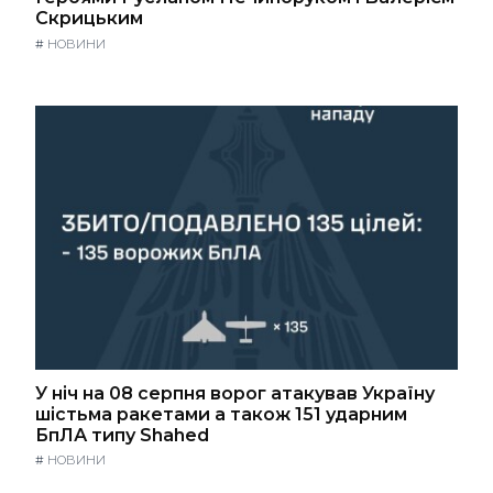
Скрицьким
#
НОВИНИ
У ніч на 08 серпня ворог атакував Україну
шістьма ракетами а також 151 ударним
БпЛА типу Shahed
#
НОВИНИ