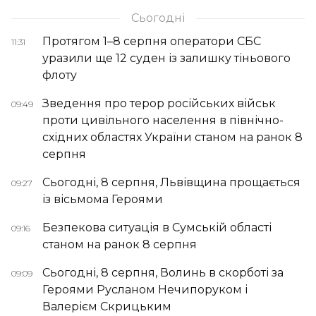
Сьогодні
Протягом 1–8 серпня оператори СБС
11:31
уразили ще 12 суден із залишку тіньового
флоту
Зведення про терор російських військ
09:49
проти цивільного населення в північно-
східних областях України станом на ранок 8
серпня
Сьогодні, 8 серпня, Львівщина прощається
09:27
із вісьмома Героями
Безпекова ситуація в Сумській області
09:16
станом на ранок 8 серпня
Сьогодні, 8 серпня, Волинь в скорботі за
09:09
Героями Русланом Нечипоруком і
Валерієм Скрицьким