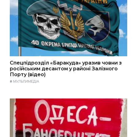
Спецпідрозділ «Баракуда» уразив човни з
російським десантом у районі Залізного
Порту (відео)
#
МУЛЬТИМЕДІА