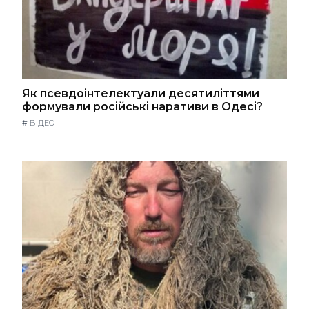
Як псевдоінтелектуали десятиліттями
формували російські наративи в Одесі?
#
ВІДЕО