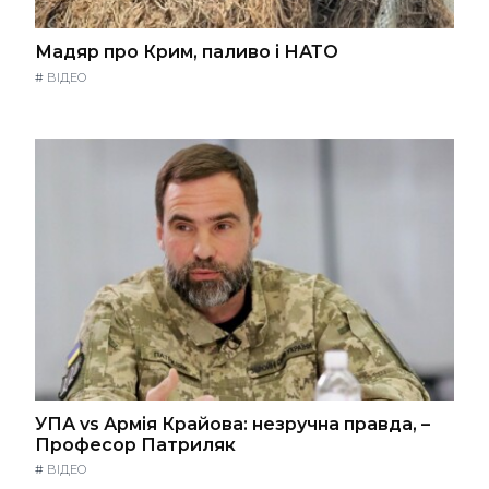
Мадяр про Крим, паливо і НАТО
#
ВІДЕО
УПА vs Армія Крайова: незручна правда, –
Професор Патриляк
#
ВІДЕО