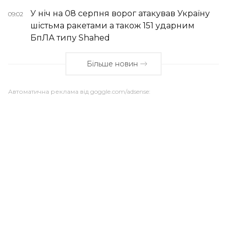
У ніч на 08 серпня ворог атакував Україну
09:02
шістьма ракетами а також 151 ударним
БпЛА типу Shahed
Більше новин
Автоматична реклама від goggle.com/adsense: