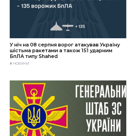
У ніч на 08 серпня ворог атакував Україну
шістьма ракетами а також 151 ударним
БпЛА типу Shahed
#
НОВИНИ