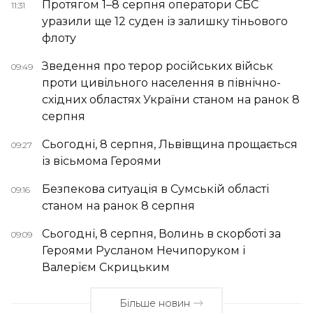
Протягом 1–8 серпня оператори СБС
11:31
уразили ще 12 суден із залишку тіньового
флоту
Зведення про терор російських військ
09:49
проти цивільного населення в північно-
східних областях України станом на ранок 8
серпня
Сьогодні, 8 серпня, Львівщина прощається
09:27
із вісьмома Героями
Безпекова ситуація в Сумській області
09:16
станом на ранок 8 серпня
Сьогодні, 8 серпня, Волинь в скорботі за
09:09
Героями Русланом Нечипоруком і
Валерієм Скрицьким
Більше новин