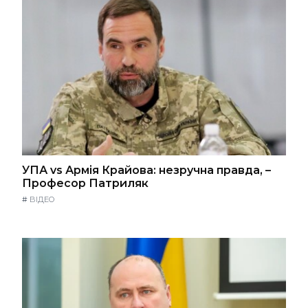
УПА vs Армія Крайова: незручна правда, –
Професор Патриляк
#
ВІДЕО