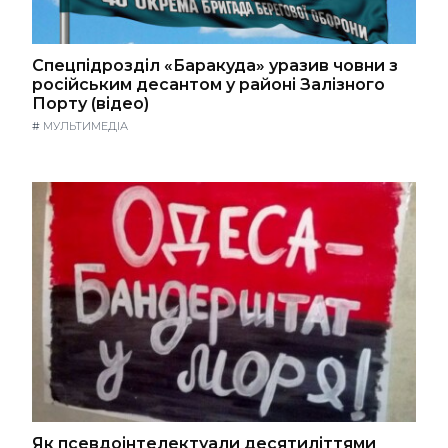
Спецпідрозділ «Баракуда» уразив човни з
російським десантом у районі Залізного
Порту (відео)
#
МУЛЬТИМЕДІА
Як псевдоінтелектуали десятиліттями