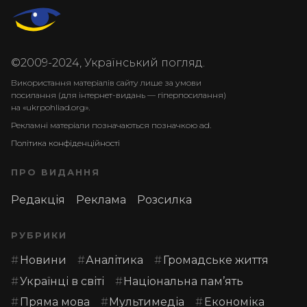
©2009-2024, Український погляд.
Використання матеріалів сайту лише за умови
посилання (для інтернет-видань — гіперпосилання)
на «ukrpohliad.org».
Рекламні матеріали позначаються позначкою ad.
Політика конфіденційності
ПРО ВИДАННЯ
Редакція
Реклама
Розсилка
РУБРИКИ
Новини
Аналітика
Громадське життя
Українці в світі
Національна пам’ять
Пряма мова
Мультимедіа
Економіка