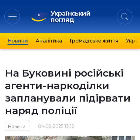
Український
погляд
Новини
Аналітика
Громадське життя
Украї
На Буковині російські
агенти-наркоділки
запланували підірвати
наряд поліції
04-02-2025 13:12
Новини