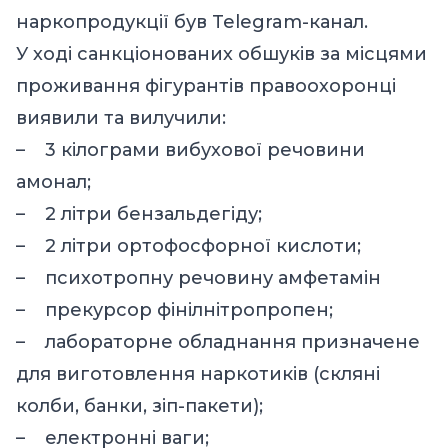
наркопродукції був Telegram-канал.
У ході санкціонованих обшуків за місцями
проживання фігурантів правоохоронці
виявили та вилучили:
– 3 кілограми вибухової речовини
амонал;
– 2 літри бензальдегіду;
– 2 літри ортофосфорної кислоти;
– психотропну речовину амфетамін
– прекурсор фінілнітропропен;
– лабораторне обладнання призначене
для виготовлення наркотиків (скляні
колби, банки, зіп-пакети);
– електронні ваги;