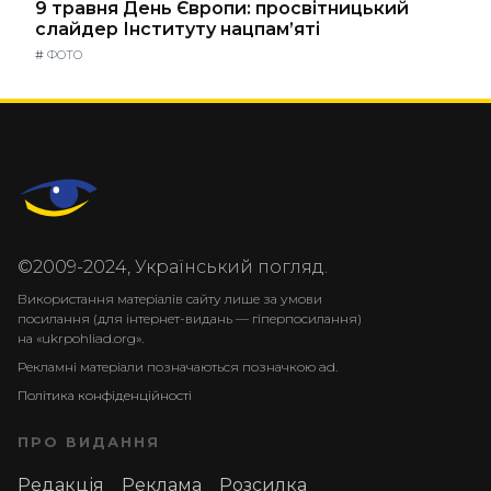
9 травня День Європи: просвітницький
слайдер Інституту нацпам’яті
#
ФОТО
©2009-2024, Український погляд.
Використання матеріалів сайту лише за умови
посилання (для інтернет-видань — гіперпосилання)
на «ukrpohliad.org».
Рекламні матеріали позначаються позначкою ad.
Політика конфіденційності
ПРО ВИДАННЯ
Редакція
Реклама
Розсилка