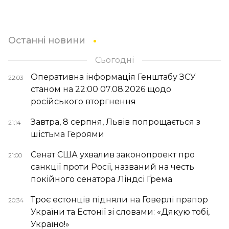
Останні новини
Сьогодні
Оперативна інформація Генштабу ЗСУ
22:03
станом на 22:00 07.08.2026 щодо
російського вторгнення
Завтра, 8 серпня, Львів попрощається з
21:14
шістьма Героями
Сенат США ухвалив законопроект про
21:00
санкції проти Росії, названий на честь
покійного сенатора Ліндсі Ґрема
Троє естонців підняли на Говерлі прапор
20:34
України та Естонії зі словами: «Дякую тобі,
Україно!»