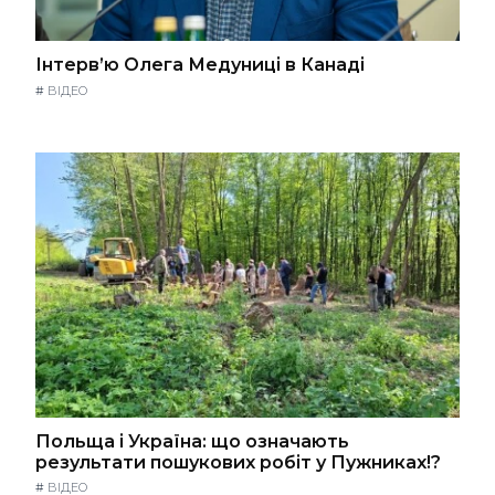
Інтерв’ю Олега Медуниці в Канаді
#
ВІДЕО
Польща і Україна: що означають
результати пошукових робіт у Пужниках!?
#
ВІДЕО