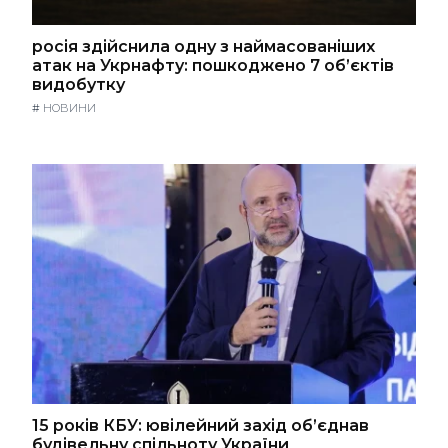
росія здійснила одну з наймасованіших
атак на Укрнафту: пошкоджено 7 об’єктів
видобутку
#
НОВИНИ
15 років КБУ: ювілейний захід об’єднав
будівельну спільноту України