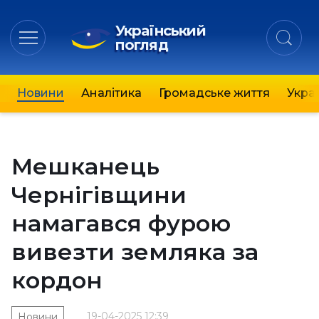
Український
погляд
Новини
Аналітика
Громадське життя
Украї
Мешканець
Чернігівщини
намагався фурою
вивезти земляка за
кордон
19-04-2025 12:39
Новини