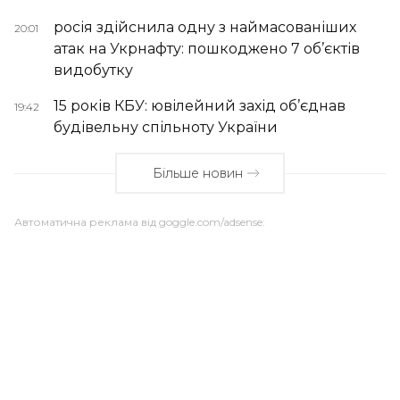
росія здійснила одну з наймасованіших
20:01
атак на Укрнафту: пошкоджено 7 об’єктів
видобутку
15 років КБУ: ювілейний захід об’єднав
19:42
будівельну спільноту України
Більше новин
Автоматична реклама від goggle.com/adsense: