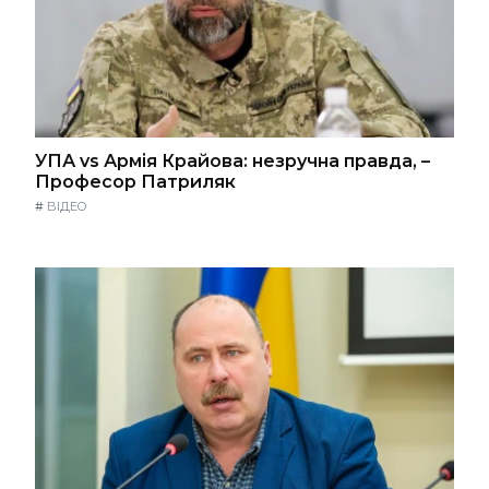
УПА vs Армія Крайова: незручна правда, –
Професор Патриляк
#
ВІДЕО