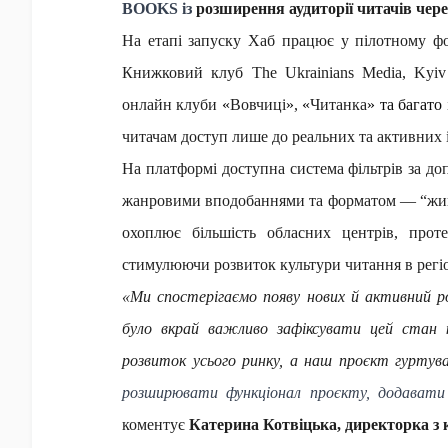
BOOKS із
розширення аудиторії читачів чере
На етапі запуску Хаб працює у пілотному фо
Книжковий клуб The Ukrainians Media, Ky
онлайн клуби
«
Вовчиці
»
,
«
Читанка
» та багато
читачам доступ лише до реальних та активних і
На платформі доступна система фільтрів за до
жанровими вподобаннями та форматом — “живі”
охоплює більшість обласних центрів, про
стимулюючи розвиток культури читання в регіон
«Ми спостерігаємо появу нових й активний
було вкрай важливо зафіксувати цей стан
розвиток усього ринку, а наш проєкт гурту
розширювати функціонал проєкту, додавати
коментує
Катерина Котвіцька, директорка