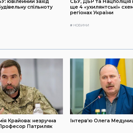
БУ: ювілейний захід
СБУ, ДБР та Нацполіція
будівельну спільноту
ще 4 «ухилянтські» схем
регіонах України
#
НОВИНИ
мія Крайова: незручна
Інтерв’ю Олега Медуниц
 Професор Патриляк