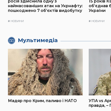
росія здійснила одну з
15 років К
наймасованіших атак на Укрнафту:
об’єднав 
пошкоджено 7 об’єктів видобутку
України
#
НОВИНИ
#
НОВИНИ
Мультимедіа
Мадяр про Крим, паливо і НАТО
УПА vs Ар
правда, –