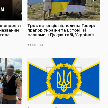
онопроект
Троє естонців підняли на Говерлі
 названий
прапор України та Естонії зі
атора
словами: «Дякую тобі, Україно!»
#
НОВИНИ