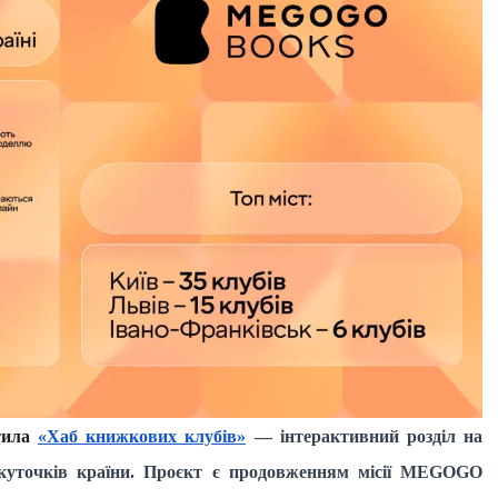
тила
«Хаб книжкових клубів»
— інтерактивний розділ на
их куточків країни. Проєкт є продовженням місії MEGOGO