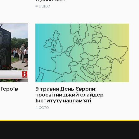
#
ВІДЕО
 Героїв
9 травня День Європи:
просвітницький слайдер
Інституту нацпам’яті
#
ФОТО