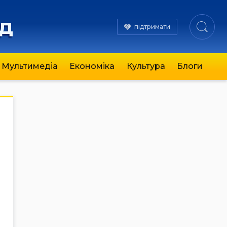
яд
підтримати
Мультимедіа
Економіка
Культура
Блоги