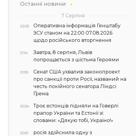
Останні новини
7 Серпня
Оперативна інформація Генштабу
22:03
ЗСУ станом на 22:00 07.08.2026
щодо російського вторгнення
Завтра, 8 серпня, Львів
21:14
попрощається з шістьма Героями
Сенат США ухвалив законопроект
21:00
про санкції проти Росії, названий на
честь покійного сенатора Ліндсі
Ґрема
Троє естонців підняли на Говерлі
20:34
прапор України та Естонії зі
словами: «Дякую тобі, Україно!»
росія здійснила одну з
20:01