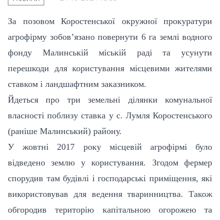
За позовом Коростенської окружної прокуратури
агрофірму зобов’язано повернути 6 га землі водного
фонду Малинській міській раді та усунути
перешкоди для користування місцевими жителями
ставком і ландшафтним заказником.
Йдеться про три земельні ділянки комунальної
власності поблизу ставка у с. Лумля Коростенського
(раніше Малинський) району.
У жовтні 2017 року місцевій агрофірмі було
відведено землю у користування. Згодом фермер
спорудив там будівлі і господарські приміщення, які
використовував для ведення тваринництва. Також
обгородив територію капітальною огорожею та