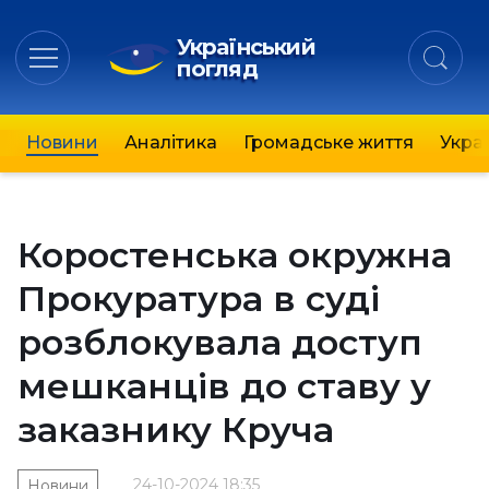
Український
погляд
Новини
Аналітика
Громадське життя
Украї
Коростенська окружна
Прокуратура в суді
розблокувала доступ
мешканців до ставу у
заказнику Круча
24-10-2024 18:35
Новини