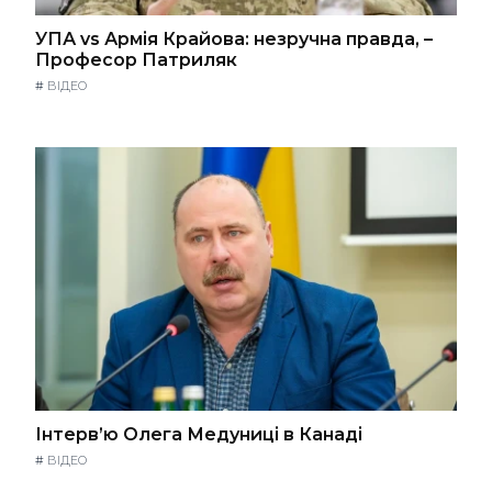
УПА vs Армія Крайова: незручна правда, –
Професор Патриляк
#
ВІДЕО
Інтерв’ю Олега Медуниці в Канаді
#
ВІДЕО