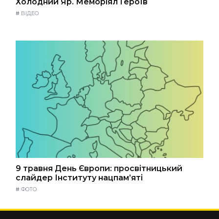
Холодний Яр. Меморіял Героїв
#
ВІДЕО
9 травня День Європи: просвітницький
слайдер Інституту нацпам’яті
#
ФОТО