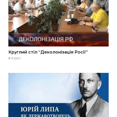
Круглий стіл “Деколонізація Росії”
#
ВІДЕО