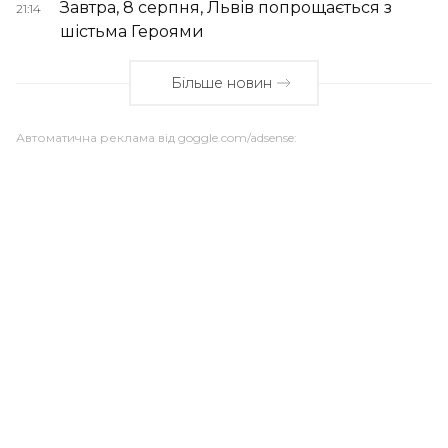
Завтра, 8 серпня, Львів попрощається з
21:14
шістьма Героями
Більше новин
Автоматична реклама від goggle.com/adsense: