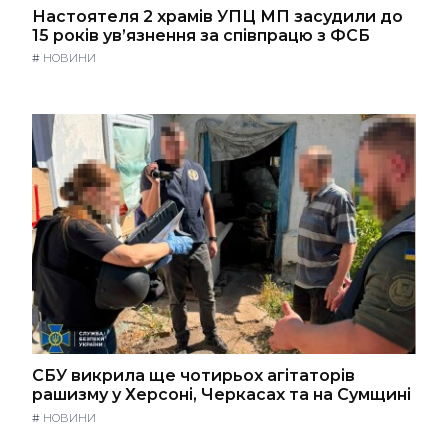
Настоятеля 2 храмів УПЦ МП засудили до
15 років ув’язнення за співпрацю з ФСБ
#
НОВИНИ
СБУ викрила ще чотирьох агітаторів
рашизму у Херсоні, Черкасах та на Сумщині
#
НОВИНИ