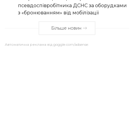
псевдоспівробітника ДСНС за оборудками
з «бронюванням» від мобілізації
Більше новин
Автоматична реклама від goggle.com/adsense: