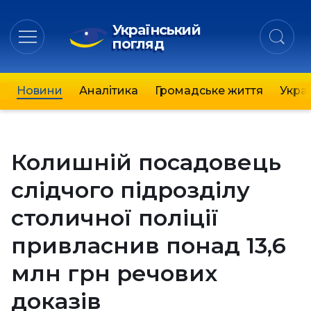
Український
погляд
Новини
Аналітика
Громадське життя
Украї
Колишній посадовець
слідчого підрозділу
столичної поліції
привласнив понад 13,6
млн грн речових
доказів