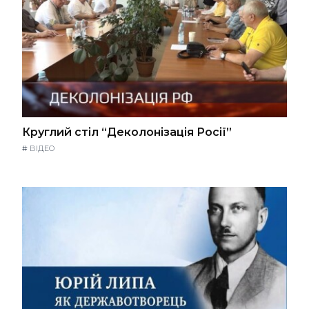
Круглий стіл “Деколонізація Росії”
#
ВІДЕО