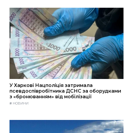
У Харкові Нацполіція затримала
псевдоспівробітника ДСНС за оборудками
з «бронюванням» від мобілізації
#
НОВИНИ