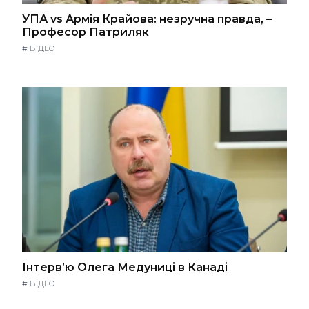
УПА vs Армія Крайова: незручна правда, –
Професор Патриляк
#
ВІДЕО
Інтерв’ю Олега Медуниці в Канаді
#
ВІДЕО