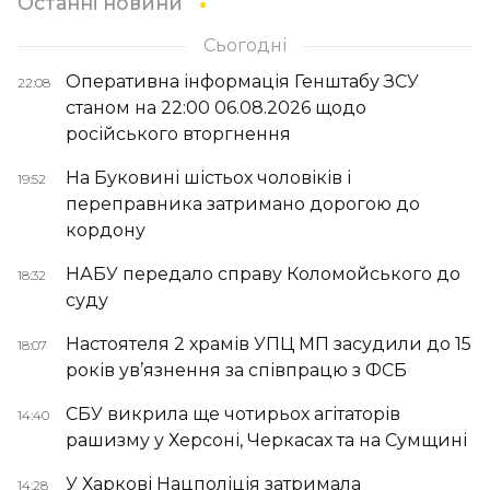
Останні новини
Сьогодні
Оперативна інформація Генштабу ЗСУ
22:08
станом на 22:00 06.08.2026 щодо
російського вторгнення
На Буковині шістьох чоловіків і
19:52
переправника затримано дорогою до
кордону
НАБУ передало справу Коломойського до
18:32
суду
Настоятеля 2 храмів УПЦ МП засудили до 15
18:07
років ув’язнення за співпрацю з ФСБ
СБУ викрила ще чотирьох агітаторів
14:40
рашизму у Херсоні, Черкасах та на Сумщині
У Харкові Нацполіція затримала
14:28