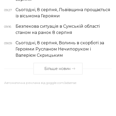
Сьогодні, 8 серпня, Львівщина прощається
09:27
із вісьмома Героями
Безпекова ситуація в Сумській області
09:16
станом на ранок 8 серпня
Сьогодні, 8 серпня, Волинь в скорботі за
09:09
Героями Русланом Нечипоруком і
Валерієм Скрицьким
Більше новин
Автоматична реклама від goggle.com/adsense: