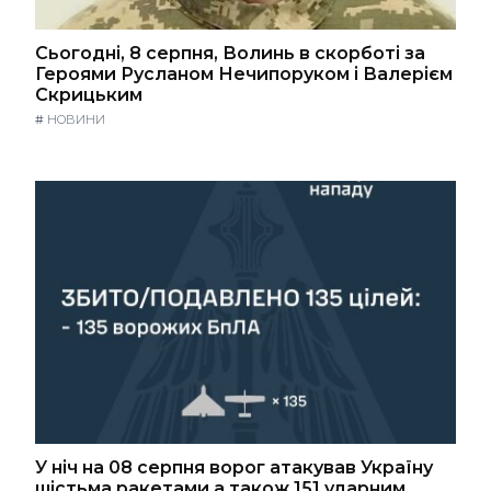
Сьогодні, 8 серпня, Волинь в скорботі за
Героями Русланом Нечипоруком і Валерієм
Скрицьким
#
НОВИНИ
У ніч на 08 серпня ворог атакував Україну
шістьма ракетами а також 151 ударним