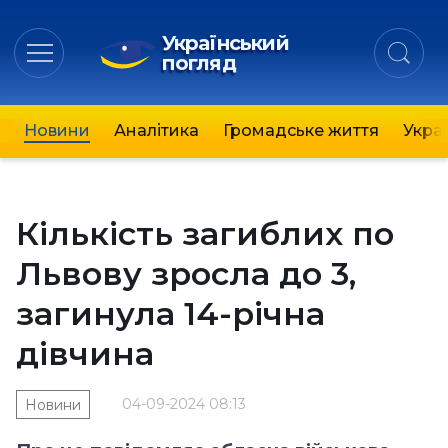
Український
погляд
Новини
Аналітика
Громадське життя
Украї
Кількість загиблих по
Львову зросла до 3,
загинула 14-річна
дівчина
04-09-2024 08:13
Новини