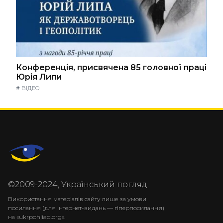
Конференція, присвячена 85 головної праці
Юрія Липи
#
ВІДЕО
©2009-2024, Український погляд.
Використання матеріалів сайту лише за умови
посилання (для інтернет-видань — гіперпосилання)
на «ukrpohliad.org».