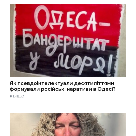
Як псевдоінтелектуали десятиліттями
формували російські наративи в Одесі?
#
ВІДЕО