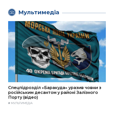
Мультимедіа
Спецпідрозділ «Баракуда» уразив човни з
російським десантом у районі Залізного
Порту (відео)
#
МУЛЬТИМЕДІА