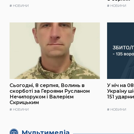
#
НОВИНИ
#
НОВИНИ
Сьогодні, 8 серпня, Волинь в
У ніч на 0
скорботі за Героями Русланом
Україну ш
Нечипоруком і Валерієм
151 ударн
Скрицьким
#
НОВИНИ
#
НОВИНИ
Мультимедіа