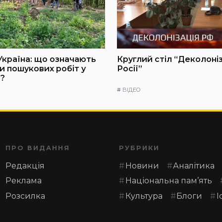
Україна: що означають
Круглий стіл “Деколоні
и пошукових робіт у
Росії”
?
#
ВІДЕО
ПРО ВИДАННЯ
РУБРИКИ
Редакція
Новини
Аналітика
Реклама
Національна пам’ять
Розсилка
Культура
Блоги
І