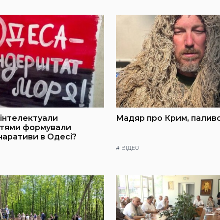
інтелектуали
Мадяр про Крим, паливо
ттями формували
 наративи в Одесі?
#
ВІДЕО