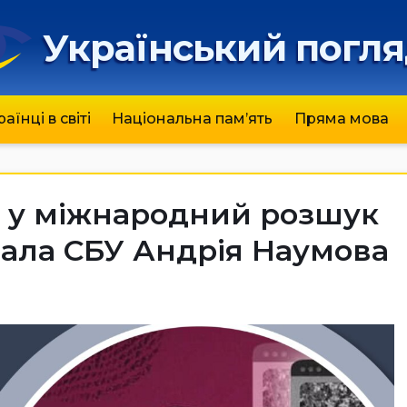
Український погл
раїнці в світі
Національна пам’ять
Пряма мова
в у міжнародний розшук
ала СБУ Андрія Наумова