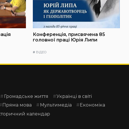
зація
Конференція, присвячена 85
головної праці Юрія Липи
#
ВІДЕО
Громадське життя
Українці в світі
Пряма мова
Мультимедіа
Економіка
сторичний календар