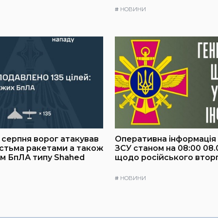
#
НОВИНИ
8 серпня ворог атакував
Оперативна інформація
істьма ракетами а також
ЗСУ станом на 08:00 08.
им БпЛА типу Shahed
щодо російського втор
#
НОВИНИ