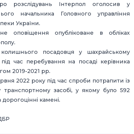
о розслідувань Інтерпол оголосив у
ого начальника Головного управління
пеки України.
е оповіщення опубліковане в обліках
полу.
колишнього посадовця у шахрайському
 під час перебування на посаді керівника
ом 2019-2021 рр.
рвня 2022 року під час спроби потрапити із
у транспортному засобі, у якому було 592
а дорогоцінні камені.
ДБР