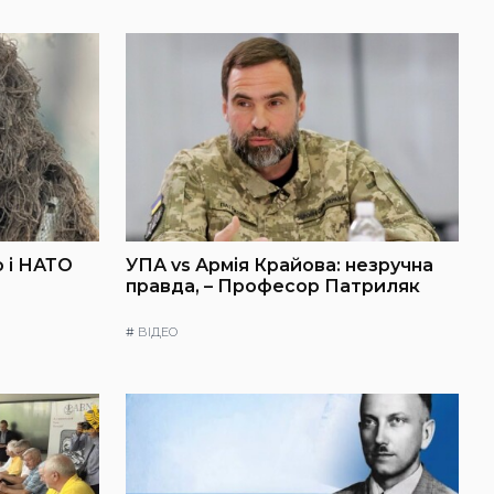
 і НАТО
УПА vs Армія Крайова: незручна
правда, – Професор Патриляк
#
ВІДЕО