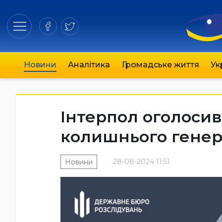
Новини
Аналітика
Громадське життя
Ук
Інтерпол оголоси
колишнього генер
28-08-2024 11:51
Новини