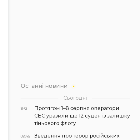
Останні новини
Сьогодні
Протягом 1–8 серпня оператори
11:31
СБС уразили ще 12 суден із залишку
тіньового флоту
Зведення про терор російських
09:49