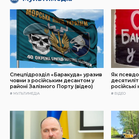
Спецпідрозділ «Баракуда» уразив
Як псевдо
човни з російським десантом у
десятилі
районі Залізного Порту (відео)
російські
#
МУЛЬТИМЕДІА
#
ВІДЕО