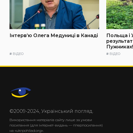
Інтерв’ю Олега Медуниці в Канаді
Польща і 
результат
Пужниках!
#
ВІДЕО
#
ВІДЕО
©2009-2024, Український погляд.
Використання матеріалів сайту лише за умови
посилання (для інтернет-видань — гіперпосилання)
на «ukrpohliad.org».