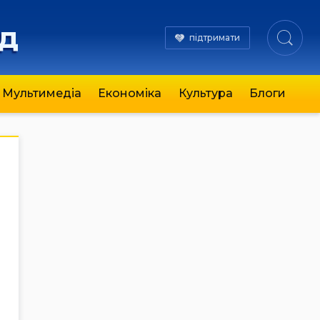
яд
підтримати
Мультимедіа
Економіка
Культура
Блоги