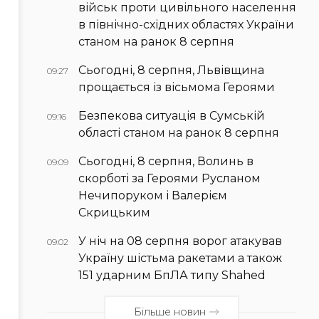
військ проти цивільного населення
в північно-східних областях України
станом на ранок 8 серпня
Сьогодні, 8 серпня, Львівщина
09:27
прощається із вісьмома Героями
Безпекова ситуація в Сумській
09:16
області станом на ранок 8 серпня
Сьогодні, 8 серпня, Волинь в
09:09
скорботі за Героями Русланом
Нечипоруком і Валерієм
Скрицьким
У ніч на 08 серпня ворог атакував
09:02
Україну шістьма ракетами а також
151 ударним БпЛА типу Shahed
Більше новин