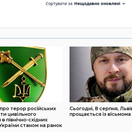
про терор російських
Сьогодні, 8 серпня, Льв
оти цивільного
прощається із вісьмома
в північно-східних
України станом на ранок