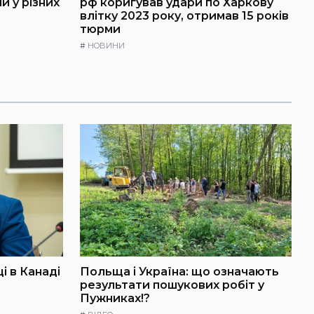
и у різних
рф коригував удари по Харкову
влітку 2023 року, отримав 15 років
тюрми
#
НОВИНИ
і в Канаді
Польща і Україна: що означають
результати пошукових робіт у
Пужниках!?