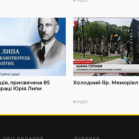
#
ВІДЕО
ія, присвячена 85
Холодний Яр. Меморіял
праці Юрія Липи
#
ВІДЕО
ПРО ВИДАННЯ
РУБРИКИ