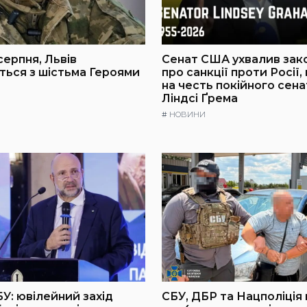
серпня, Львів
Сенат США ухвалив зак
ься з шістьма Героями
про санкції проти Росії,
на честь покійного сен
Ліндсі Ґрема
#
НОВИНИ
БУ: ювілейний захід
СБУ, ДБР та Нацполіція