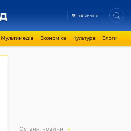
яд
підтримати
Мультимедіа
Економіка
Культура
Блоги
Останні новини