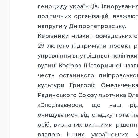
геноциду українців. Ігноруванн
політичних організацій, вважаю
напруги у Дніпропетровську.
Керівники низки громадських ор
29 лютого підтримати проект р
управління внутрішньої політик
вулиці Косіора її історичної наз
честь останнього дніпровсько
культури Григорія Омельченка
Радянського Союзу льотчика Оле
«Сподіваємося, що наш рі
очищуватися від спадку тоталіт
осіб, визнаних винними рішенн
владою інших українських мі