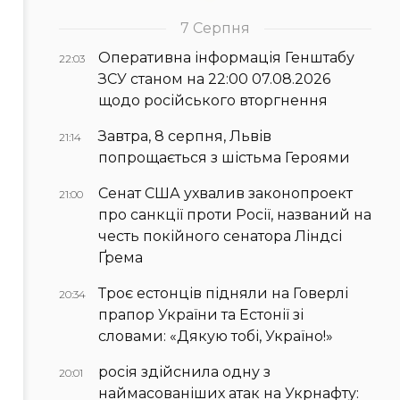
7 Серпня
Оперативна інформація Генштабу
22:03
ЗСУ станом на 22:00 07.08.2026
щодо російського вторгнення
Завтра, 8 серпня, Львів
21:14
попрощається з шістьма Героями
Сенат США ухвалив законопроект
21:00
про санкції проти Росії, названий на
честь покійного сенатора Ліндсі
Ґрема
Троє естонців підняли на Говерлі
20:34
прапор України та Естонії зі
словами: «Дякую тобі, Україно!»
росія здійснила одну з
20:01
наймасованіших атак на Укрнафту: