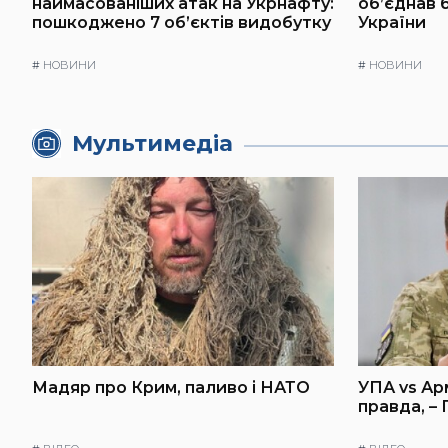
наймасованіших атак на Укрнафту:
об’єднав 
пошкоджено 7 об’єктів видобутку
України
#
НОВИНИ
#
НОВИНИ
Мультимедіа
Мадяр про Крим, паливо і НАТО
УПА vs Ар
правда, –