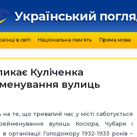
Український погл
раїнці в світі
Національна пам’ять
Пряма мова
ликає Куліченка
йменування вулиць
 на те, що тривалий час у місті саботується
ейменування вулиць Косіора, Чубаря і
 організації Голодомору 1932-1933 років –