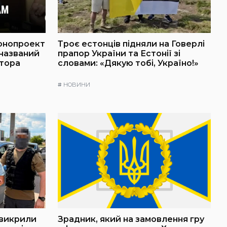
онопроект
Троє естонців підняли на Говерлі
 названий
прапор України та Естонії зі
атора
словами: «Дякую тобі, Україно!»
#
НОВИНИ
 викрили
Зрадник, який на замовлення гру