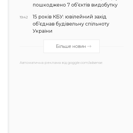
пошкоджено 7 об’єктів видобутку
15 років КБУ: ювілейний захід
19:42
об’єднав будівельну спільноту
України
Більше новин
Автоматична реклама від goggle.com/adsense: