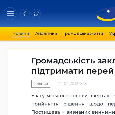
Новини
Аналітика
Громадське життя
Ук
Громадськість зак
підтримати пере
22-02-2012 15:13
Новини
Увагу міського голови звертають
прийняття рішення щодо пер
Постишева – визнаних винними в