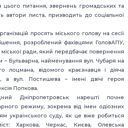
я цього питання, звернень громадських та
ть автори листа, призводить до соціальної
ганізацій просять міського голову на сесії
ішення, розроблений фахівцями ГоловАПУ,
и міської ради, який передбачає повернення
ви – Бульварна, найменування вул. Чубаря на
го лоцмана, відомого краєзнавця і діяча
, а вул. Постишева – імені двічі героя
ксія Попкова.
дний Дніпропетровськ нарешті почне
арного режиму, зокрема від імен одіозних
ям українського суду, як це вже робиться
ст: Харкова, Черкас, Києва, Олевська