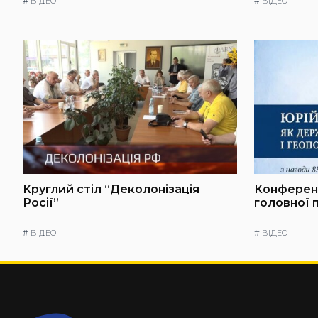
#
ВІДЕО
#
ВІДЕО
Круглий стіл “Деколонізація
Конференц
Росії”
головної 
#
ВІДЕО
#
ВІДЕО