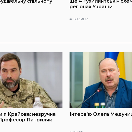
будівельну спільноту
ще 4 «ухилянтські» схем
регіонах України
#
НОВИНИ
мія Крайова: незручна
Інтерв’ю Олега Медуниц
 Професор Патриляк