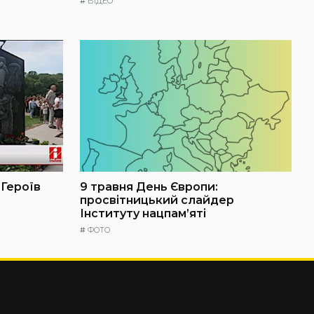
#
ВІДЕО
 Героїв
9 травня День Європи:
просвітницький слайдер
Інституту нацпам’яті
#
ФОТО