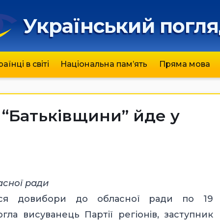
Український погл
раїнці в світі
Національна пам’ять
Пряма мова
 “Батьківщини” йде у
асної ради
лися довибори до обласної ради по 19
ла висуванець Партії регіонів, заступник