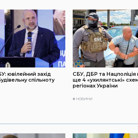
БУ: ювілейний захід
СБУ, ДБР та Нацполіція
будівельну спільноту
ще 4 «ухилянтські» схем
регіонах України
#
НОВИНИ