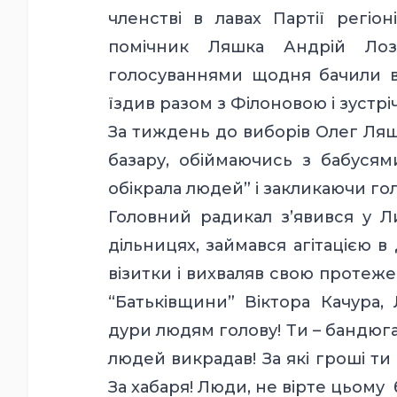
членстві в лавах Партії регі
помічник Ляшка Андрій Лоз
голосуваннями щодня бачили в 
їздив разом з Філоновою і зустрі
За тиждень до виборів Олег Ляш
базару, обіймаючись з бабусям
обікрала людей” і закликаючи го
Головний радикал з’явився у Ли
дільницях, займався агітацією в
візитки і вихваляв свою протеж
“Батьківщини” Віктора Качура,
дури людям голову! Ти – бандюга
людей викрадав! За які гроші ти
За хабаря! Люди, не вірте цьому б