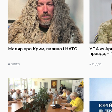
Мадяр про Крим, паливо і НАТО
УПА vs Ар
правда, –
#
ВІДЕО
#
ВІДЕО