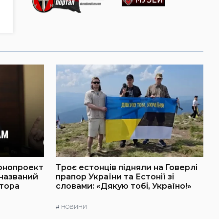
онопроект
Троє естонців підняли на Говерлі
 названий
прапор України та Естонії зі
атора
словами: «Дякую тобі, Україно!»
#
НОВИНИ