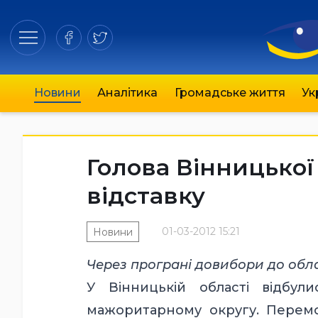
Новини
Аналітика
Громадське життя
Ук
Голова Вінницької
відставку
01-03-2012 15:21
Новини
Через програні довибори до обл
У Вінницькій області відбу
мажоритарному округу. Перемог