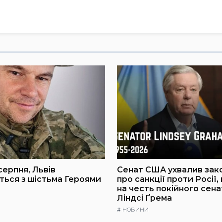
серпня, Львів
Сенат США ухвалив зак
ься з шістьма Героями
про санкції проти Росії,
на честь покійного сен
Ліндсі Ґрема
#
НОВИНИ