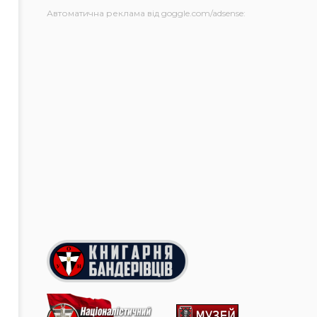
Автоматична реклама від goggle.com/adsense: