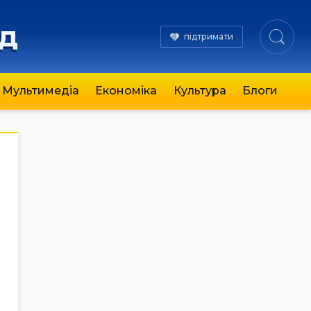
яд
підтримати
Мультимедіа
Економіка
Культура
Блоги