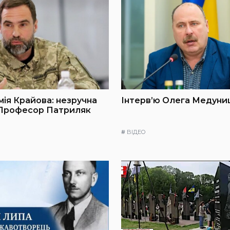
мія Крайова: незручна
Інтерв’ю Олега Медуниц
 Професор Патриляк
#
ВІДЕО