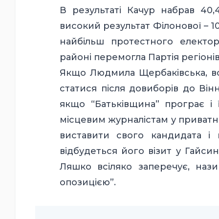
В результаті Качур набрав 40,
високий результат Філонової – 10
найбільш протестного електо
районі перемогла Партія регіонів
Якщо Людмила Щербаківська, все
статися після довиборів до Він
якщо “Батьківщина” програє і 
місцевим журналістам у приватні
виставити свого кандидата і
відбудеться його візит у Гайсин
Ляшко всіляко заперечує, на
опозицією”.