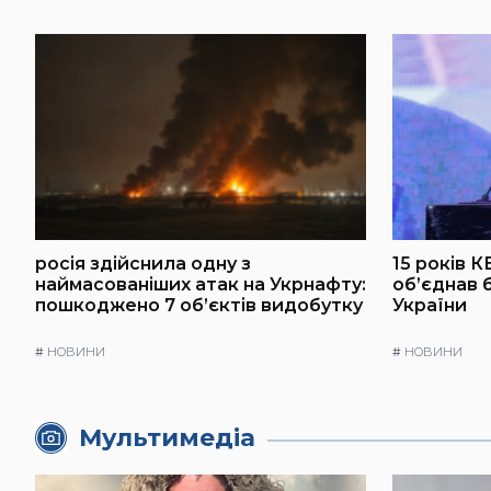
росія здійснила одну з
15 років К
наймасованіших атак на Укрнафту:
об’єднав 
пошкоджено 7 об’єктів видобутку
України
#
НОВИНИ
#
НОВИНИ
Мультимедіа