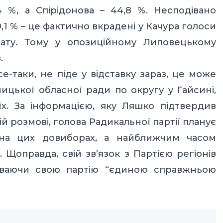
4 %, а Спірідонова – 44,8 %. Несподівано
,1 % – це фактично вкрадені у Качура голоси
рату. Тому у опозиційному Липовецькому
.
-таки, не піде у відставку зараз, це може
ницької обласної ради по округу у Гайсині,
їх. За інформацією, яку Ляшко підтвердив
й розмові, голова Радикальної партії планує
 на цих довиборах, а найближчим часом
. Щоправда, свій зв’язок з Партією регіонів
зиваючи свою партію “єдиною справжньою