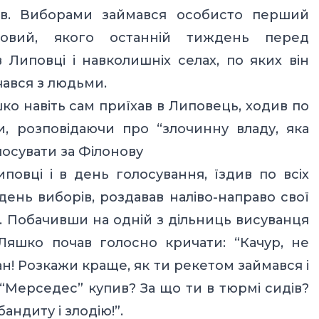
онів. Виборами займався особисто перший
овий, якого останній тиждень перед
Липовці і навколишніх селах, по яких він
чався з людьми.
ко навіть сам приїхав в Липовець, ходив по
и, розповідаючи про “злочинну владу, яка
лосувати за Філонову
повці і в день голосування, їздив по всіх
 день виборів, роздавав наліво-направо свої
е. Побачивши на одній з дільниць висуванця
 Ляшко почав голосно кричати: “Качур, не
н! Розкажи краще, як ти рекетом займався і
 “Мерседес” купив? За що ти в тюрмі сидів?
андиту і злодію!”.