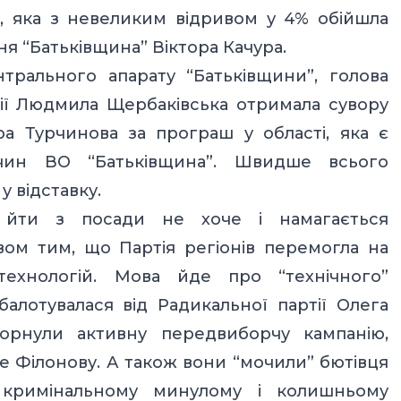
, яка з невеликим відривом у 4% обійшла
я “Батьківщина” Віктора Качура.
трального апарату “Батьківщини”, голова
тії Людмила Щербаківська отримала сувору
а Турчинова за програш у області, яка є
чин ВО “Батьківщина”. Швидше всього
у відставку.
 йти з посади не хоче і намагається
ом тим, що Партія регіонів перемогла на
ехнологій. Мова йде про “технічного”
алотувалася від Радикальної партії Олега
горнули активну передвиборчу кампанію,
же Філонову. А також вони “мочили” бютівця
 кримінальному минулому і колишньому