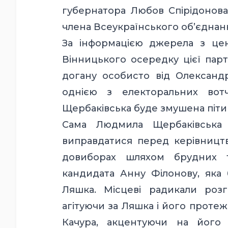
губернатора Любов Спірідонова
члена Всеукраїнського об’єднанн
За інформацією джерела з цен
Вінницького осередку цієї пар
догану особисто від Олександр
однією з електоральних вот
Щербаківська буде змушена піти 
Сама Людмила Щербаківська
виправдатися перед керівництв
довиборах шляхом брудних т
кандидата Анну Філонову, яка б
Ляшка. Місцеві радикали роз
агітуючи за Ляшка і його проте
Качура, акцентуючи на його