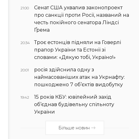
Сенат США ухвалив законопроект
21:00
про санкції проти Росії, названий на
честь покійного сенатора Ліндсі
Ґрема
Троє естонців підняли на Говерлі
20:34
прапор України та Естонії зі
словами: «Дякую тобі, Україно!»
росія здійснила одну з
20:01
наймасованіших атак на Укрнафту:
пошкоджено 7 об’єктів видобутку
15 років КБУ: ювілейний захід
19:42
об’єднав будівельну спільноту
України
Більше новин