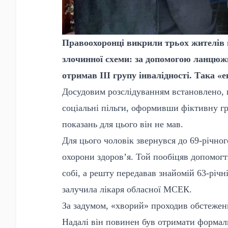
Правоохоронці викрили трьох жителів м
злочинної схеми: за допомогою ланцюжк
отримав ІІІ групу інвалідності. Така «
Досудовим розслідуванням встановлено,
соціальні пільги, оформивши фіктивну г
показань для цього він не мав.
Для цього чоловік звернувся до 69-річног
охорони здоров’я. Той пообіцяв допомогт
собі, а решту передавав знайомій 63-річн
залучила лікаря обласної МСЕК.
За задумом, «хворий» проходив обстежен
Надалі він повинен був отримати формаль