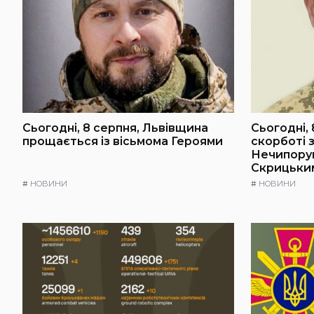
Сьогодні, 8 серпня, Львівщина
Сьогодні, 
прощається із вісьмома Героями
скорботі 
Нечипорук
Скрицьки
#
НОВИНИ
#
НОВИНИ