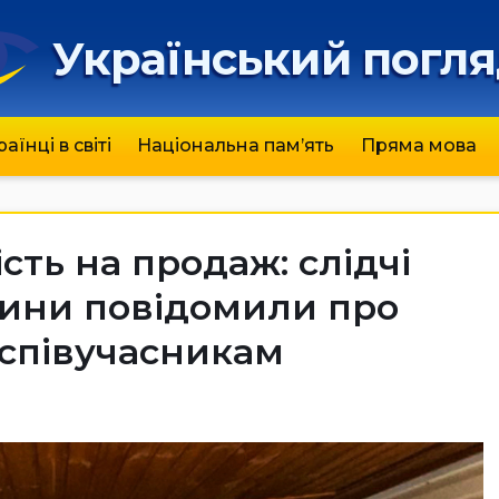
Український погл
раїнці в світі
Національна пам’ять
Пряма мова
сть на продаж: слідчі
ини повідомили про
 співучасникам