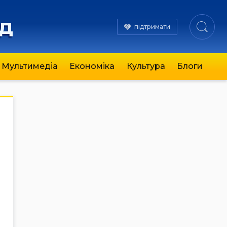
яд
підтримати
Мультимедіа
Економіка
Культура
Блоги