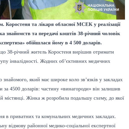
. Коростеня та лікаря обласної МСЕК у реалізації
а знайомств та передачі коштів 38-річний чоловік
експертиза» обійшлася йому в 4 500 доларів.
 що 38-річний житель Коростеня вирішив отримати
рупу інвалідності. Жодних об’єктивних медичних
о знайомого, який має широке коло зв’язків у закладах
и за 4500 доларів: частину «винагороди» він залишив
ій містянці. Жінка ж розробила подальшу схему, до якої
ня в приватних та комунальних медичних закладах.
ну відмову районної медико-соціальної експертної