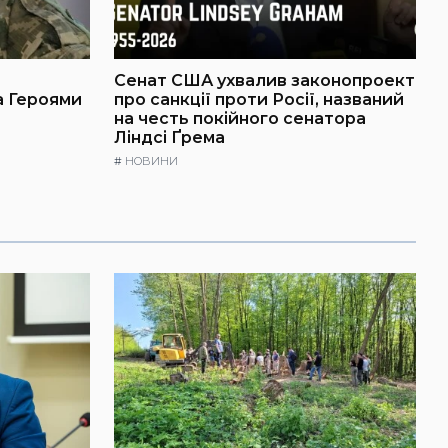
Сенат США ухвалив законопроект
а Героями
про санкції проти Росії, названий
на честь покійного сенатора
Ліндсі Ґрема
#
НОВИНИ