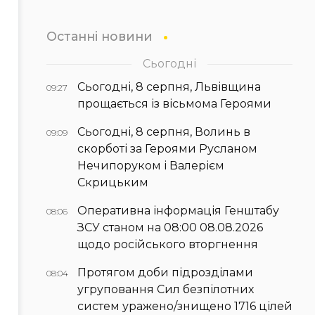
Останні новини
Сьогодні
Сьогодні, 8 серпня, Львівщина
09:27
прощається із вісьмома Героями
Сьогодні, 8 серпня, Волинь в
09:09
скорботі за Героями Русланом
Нечипоруком і Валерієм
Скрицьким
Оперативна інформація Генштабу
08:06
ЗСУ станом на 08:00 08.08.2026
щодо російського вторгнення
Протягом доби підрозділами
08:04
угруповання Сил безпілотних
систем уражено/знищено 1716 цілей