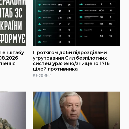
 Генштабу
Протягом доби підрозділами
08.2026
угруповання Сил безпілотних
гнення
систем уражено/знищено 1716
цілей противника
#
НОВИНИ