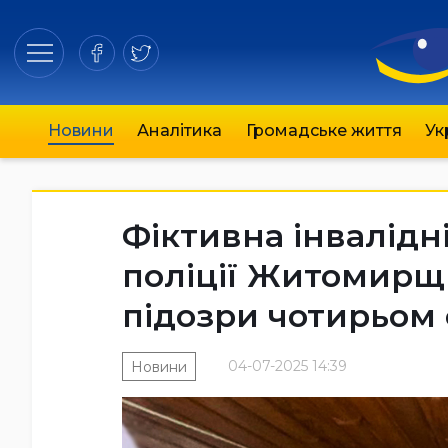
Новини
Аналітика
Громадське життя
Ук
Фіктивна інвалідні
поліції Житомирщ
підозри чотирьом
04-07-2025 14:39
Новини