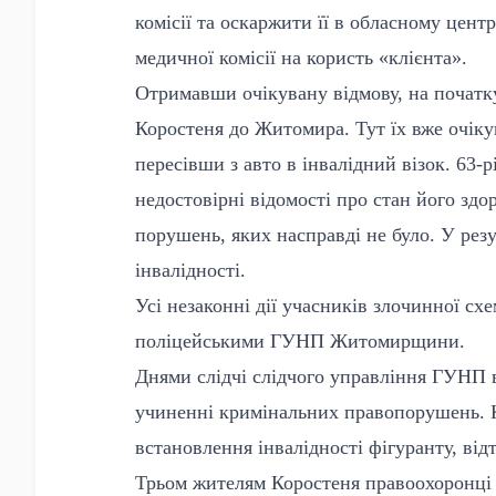
комісії та оскаржити її в обласному цен
медичної комісії на користь «клієнта».
Отримавши очікувану відмову, на початку
Коростеня до Житомира. Тут їх вже очіку
пересівши з авто в інвалідний візок. 63-р
недостовірні відомості про стан його здор
порушень, яких насправді не було. У резу
інвалідності.
Усі незаконні дії учасників злочинної с
поліцейськими ГУНП Житомирщини.
Днями слідчі слідчого управління ГУНП в
учиненні кримінальних правопорушень. Кр
встановлення інвалідності фігуранту, від
Трьом жителям Коростеня правоохоронці і