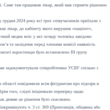
трі. Саме там працював лікар, який мав сприяти рішенню
 грудня 2024 року всі троє співучасників приїхали з
вав лікар, до кабінету якого вирушив «пацієнт»,
ічний медик вніс у акт огляду чоловіка завідомо
ов’я та засвідчив перед членами комісії наявність
льтаті коростенцю було встановлено ІІІ групу
хеми задокументували співробітники УСБУ спільно з
 області повідомили всім фігурантам про підозри в
ім того, слідчі ініціювали перевірку щодо
так днями це рішення було скасовано.
нкримінують ч. 3 ст. 369 (Пропозиція, обіцянка або