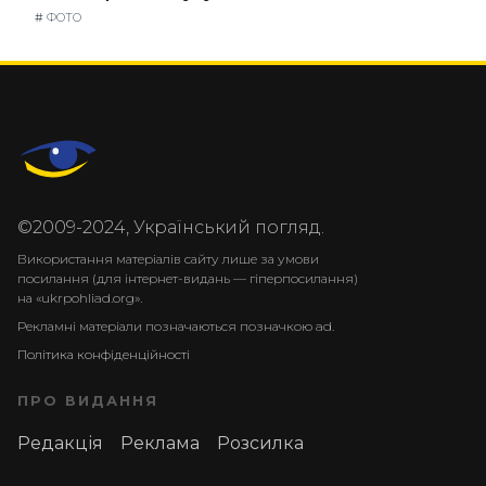
#
ФОТО
©2009-2024, Український погляд.
Використання матеріалів сайту лише за умови
посилання (для інтернет-видань — гіперпосилання)
на «ukrpohliad.org».
Рекламні матеріали позначаються позначкою ad.
Політика конфіденційності
ПРО ВИДАННЯ
Редакція
Реклама
Розсилка