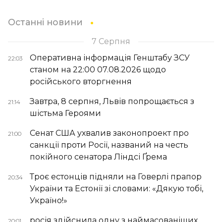
Останні новини
7 Серпня
Оперативна інформація Генштабу ЗСУ
22:03
станом на 22:00 07.08.2026 щодо
російського вторгнення
Завтра, 8 серпня, Львів попрощається з
21:14
шістьма Героями
Сенат США ухвалив законопроект про
21:00
санкції проти Росії, названий на честь
покійного сенатора Ліндсі Ґрема
Троє естонців підняли на Говерлі прапор
20:34
України та Естонії зі словами: «Дякую тобі,
Україно!»
росія здійснила одну з наймасованіших
20:01