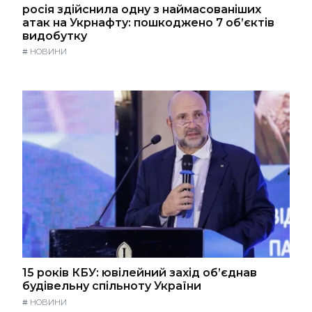
росія здійснила одну з наймасованіших
атак на Укрнафту: пошкоджено 7 об’єктів
видобутку
#
НОВИНИ
15 років КБУ: ювілейний захід об’єднав
будівельну спільноту України
#
НОВИНИ