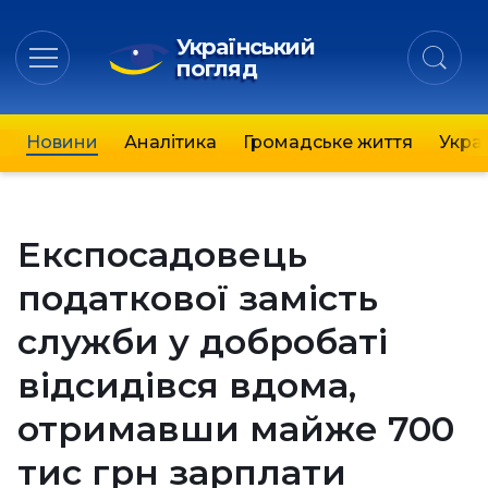
Український
погляд
Новини
Аналітика
Громадське життя
Украї
Експосадовець
податкової замість
служби у добробаті
відсидівся вдома,
отримавши майже 700
тис грн зарплати