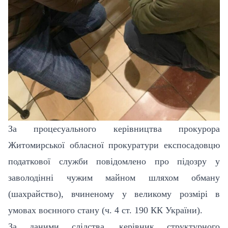
За процесуального керівництва прокурора
Житомирської обласної прокуратури експосадовцю
податкової служби повідомлено про підозру у
заволодінні чужим майном шляхом обману
(шахрайство), вчиненому у великому розмірі в
умовах воєнного стану (ч. 4 ст. 190 КК України).
За даними слідства, керівник структурного