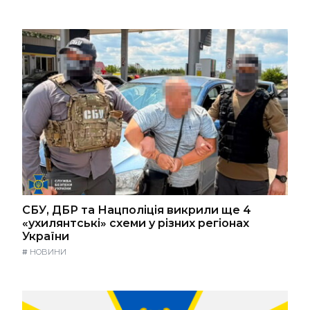
СБУ, ДБР та Нацполіція викрили ще 4
«ухилянтські» схеми у різних регіонах
України
#
НОВИНИ