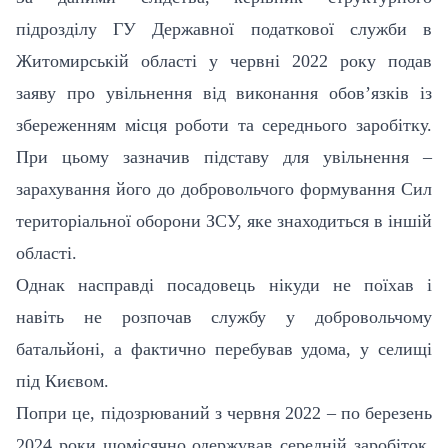
підрозділу ГУ Державної податкової служби в
Житомирській області у червні 2022 року подав
заяву про увільнення від виконання обов’язків із
збереженням місця роботи та середнього заробітку.
При цьому зазначив підставу для увільнення –
зарахування його до добровольчого формування Сил
територіальної оборони ЗСУ, яке знаходиться в іншій
області.
Однак насправді посадовець нікуди не поїхав і
навіть не розпочав службу у добровольчому
батальйоні, а фактично перебував удома, у селищі
під Києвом.
Попри це, підозрюваний з червня 2022 – по березень
2024 роки щомісячно одержував середній заробіток,