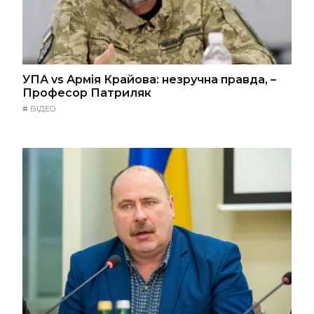
УПА vs Армія Крайова: незручна правда, –
Професор Патриляк
#
ВІДЕО