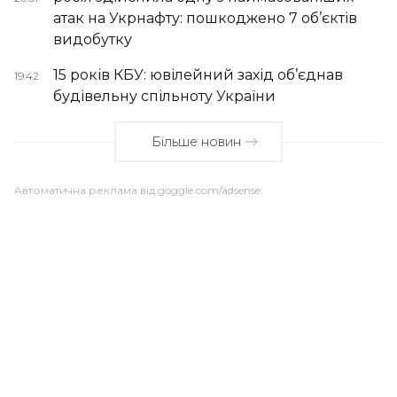
атак на Укрнафту: пошкоджено 7 об’єктів
видобутку
15 років КБУ: ювілейний захід об’єднав
19:42
будівельну спільноту України
Більше новин
Автоматична реклама від goggle.com/adsense: