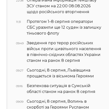
Оперативна інформація Генштабу
22:08
ЗСУ станом на 22:00 08.08.2026
щодо російського вторгнення
Протягом 1–8 серпня оператори
11:31
СБС уразили ще 12 суден із залишку
тіньового флоту
Зведення про терор російських
09:49
військ проти цивільного населення
в північно-східних областях України
станом на ранок 8 серпня
Сьогодні, 8 серпня, Львівщина
09:27
прощається із вісьмома Героями
Безпекова ситуація в Сумській
09:16
області станом на ранок 8 серпня
Сьогодні, 8 серпня, Волинь в
09:09
скорботі за Героями Русланом