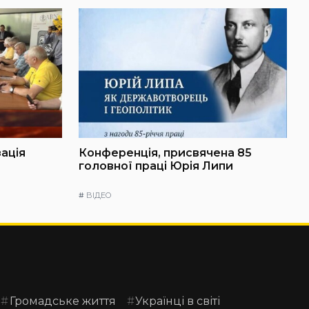
зація
Конференція, присвячена 85
головної праці Юрія Липи
#
ВІДЕО
Громадське життя
Українці в світі