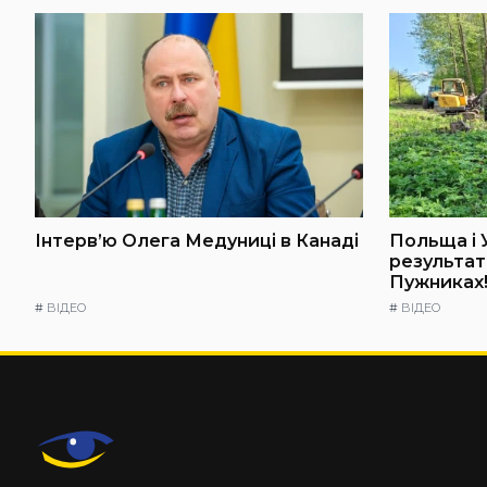
Інтерв’ю Олега Медуниці в Канаді
Польща і 
результат
Пужниках!
#
ВІДЕО
#
ВІДЕО