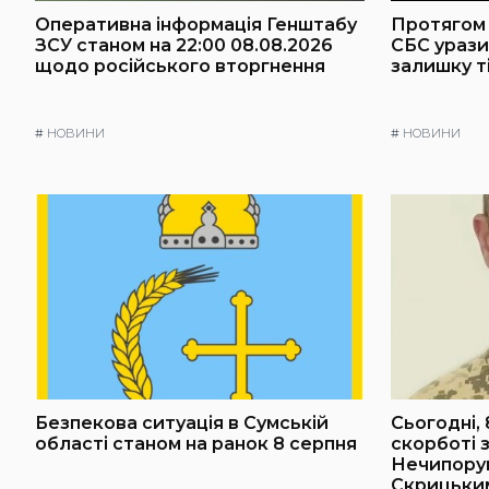
Оперативна інформація Генштабу
Протягом 
ЗСУ станом на 22:00 08.08.2026
СБС урази
щодо російського вторгнення
залишку т
#
НОВИНИ
#
НОВИНИ
Безпекова ситуація в Сумській
Сьогодні, 
області станом на ранок 8 серпня
скорботі 
Нечипорук
Скрицьки