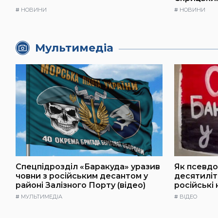
#
НОВИНИ
#
НОВИНИ
Мультимедіа
Спецпідрозділ «Баракуда» уразив
Як псевдо
човни з російським десантом у
десятилі
районі Залізного Порту (відео)
російські
#
МУЛЬТИМЕДІА
#
ВІДЕО