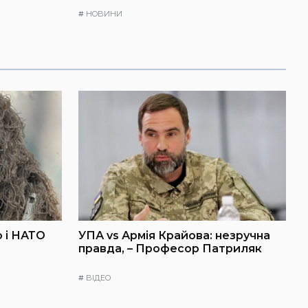
#
НОВИНИ
 і НАТО
УПА vs Армія Крайова: незручна
правда, – Професор Патриляк
#
ВІДЕО