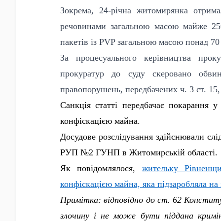
Зокрема, 24-річна житомирянка отрим
речовинами загальною масою майже 250
пакетів із PVP загальною масою понад 70
За процесуального керівництва прок
прокуратур до суду скеровано обви
правопорушень, передбачених ч. 3 ст. 15, 
Санкція статті передбачає покарання 
конфіскацією майна.
Досудове розслідування здійснювали с
РУП №2 ГУНП в Житомирській області.
Як повідомлялося,
жительку Рівненщ
конфіскацією майна, яка підзаробляла на
Примітка: відповідно до ст. 62 Констит
злочину і не може бути піддана кримін