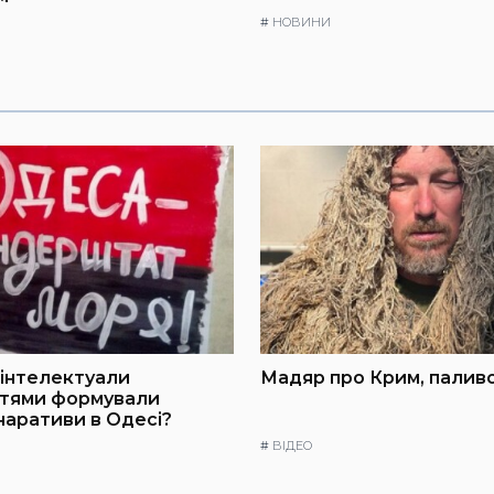
#
НОВИНИ
інтелектуали
Мадяр про Крим, паливо
ттями формували
 наративи в Одесі?
#
ВІДЕО