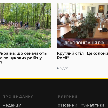
Україна: що означають
Круглий стіл “Деколоні
и пошукових робіт у
Росії”
?
#
ВІДЕО
ПРО ВИДАННЯ
РУБРИКИ
Редакція
Новини
Аналітика