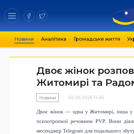
Новини
Аналітика
Громадське життя
Ук
Двоє жінок розпо
Житомирі та Рад
02-06-2026 14:46
Новини
Двоє жінок — одна у Житомирі, інша у
психотропної речовини PVP. Вони діял
месенджер Telegram для подальшого збут