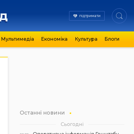
яд
підтримати
Мультимедіа
Економіка
Культура
Блоги
Останні новини
Сьогодні