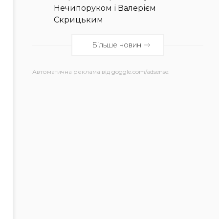
Нечипоруком і Валерієм
Скрицьким
Більше новин
Автоматична реклама від goggle.com/adsense: