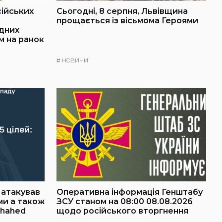
сійських
Сьогодні, 8 серпня, Львівщина
о
прощається із вісьмома Героями
ідних
м на ранок
#
НОВИНИ
г атакував
Оперативна інформація Генштабу
ми а також
ЗСУ станом на 08:00 08.08.2026
Shahed
щодо російського вторгнення