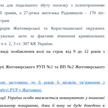
ала для подальшого збуту посилку з психотропними
 грамів, а 27-річна жителька Радомишля – 170 зіп-
 грам.
урорів Житомирської та Коростишівської окружних
нувальні акти за фактами вчинення кримінальних
ч.ч. 2, 3 ст. 307 КК України.
у виді
позбавлення волі на строк від 9 до 12 років з
лідчі Житомирського РУП №1 та ВП №2 Житомирського
ини засуджено до 6 років 6 місяців ув’язнення з
 збуті PVP у Житомирі.
уції України особа вважається невинуватою у вчиненні
альному покаранню, доки її вину не буде доведено в