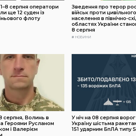
1–8 серпня оператори
Зведення про терор ро
ли ще 12 суден із
військ проти цивільног
іньового флоту
населення в північно-сх
областях України стано
8 серпня
#
НОВИНИ
8 серпня, Волинь в
У ніч на 08 серпня воро
за Героями Русланом
Україну шістьма ракета
ом і Валерієм
151 ударним БпЛА типу 
м