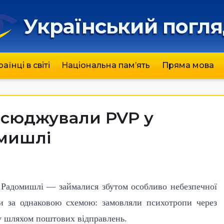
Український погл
раїнці в світі
Національна пам’ять
Пряма мова
всюджували PVP у
омишлі
 Радомишлі — займалися збутом особливо небезпечної
и за однаковою схемою: замовляли психотропи через
у шляхом поштових відправлень.