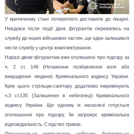
У критичному стані потерпілого доставили до лікарні.
Невдовзі після події двоє фігурантів перевелись на
службу до інших військових частин, ще один залишився
нести службу у центрі комплектування.
Наразі двом фігурантам вже оголошено про підозру за
ч. 2 ст. 146 (Незаконне позбавлення волі або
викрадення людини) Кримінального кодексу України.
Крім цього стрільцю-санітару додатково інкримінують
ч.3 ст.135 (Залишення в небезпеці) Кримінального
кодексу України. Ще одному їх ексколезі готується
оголошення про підозру. Їм загрожує кримінальна
відповідальність. Слідство триває.
Процесуальне керівництво здійснює Дніпровська