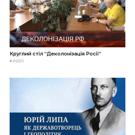
Круглий стіл “Деколонізація Росії”
#
ВІДЕО