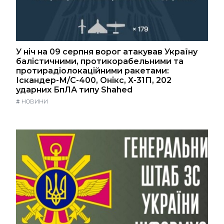
У ніч на 09 серпня ворог атакував Україну
балістичними, протикорабельними та
протирадіолокаційними ракетами:
Іскандер-М/С-400, Онікс, Х-31П, 202
ударних БпЛА типу Shahed
#
НОВИНИ