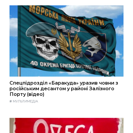
Спецпідрозділ «Баракуда» уразив човни з
російським десантом у районі Залізного
Порту (відео)
#
МУЛЬТИМЕДІА