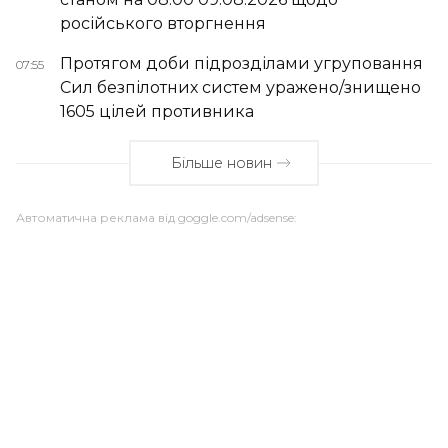
російського вторгнення
Протягом доби підрозділами угруповання
07:55
Сил безпілотних систем уражено/знищено
1605 цілей противника
Більше новин
Автоматична реклама від goggle.com/adsense: