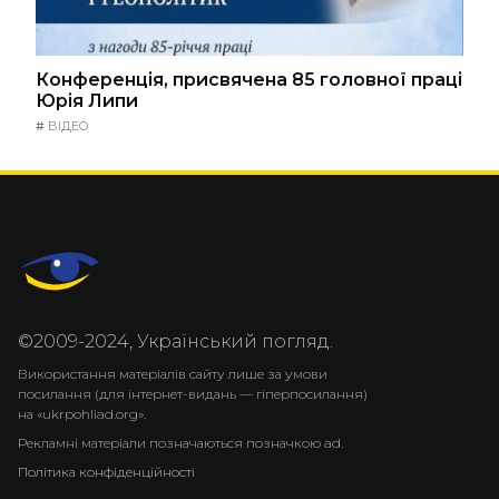
Конференція, присвячена 85 головної праці
Юрія Липи
#
ВІДЕО
©2009-2024, Український погляд.
Використання матеріалів сайту лише за умови
посилання (для інтернет-видань — гіперпосилання)
на «ukrpohliad.org».
Рекламні матеріали позначаються позначкою ad.
Політика конфіденційності