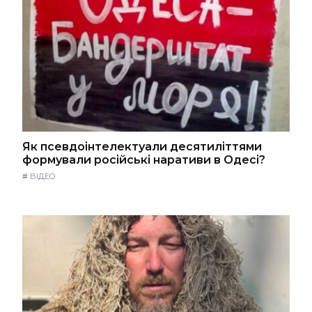
Як псевдоінтелектуали десятиліттями
формували російські наративи в Одесі?
#
ВІДЕО