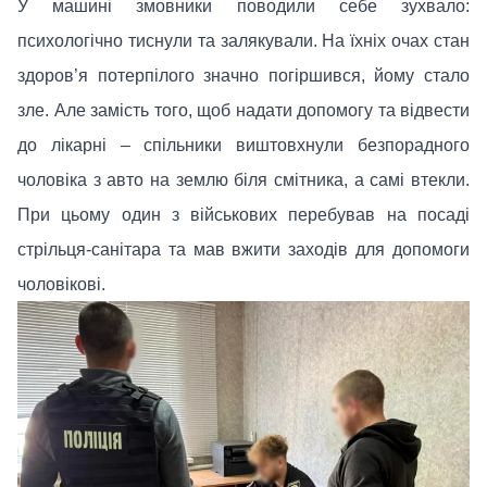
У машині змовники поводили себе зухвало:
психологічно тиснули та залякували. На їхніх очах стан
здоров’я потерпілого значно погіршився, йому стало
зле. Але замість того, щоб надати допомогу та відвести
до лікарні – спільники виштовхнули безпорадного
чоловіка з авто на землю біля смітника, а самі втекли.
При цьому один з військових перебував на посаді
стрільця-санітара та мав вжити заходів для допомоги
чоловікові.