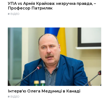
УПА vs Армія Крайова: незручна правда, –
Професор Патриляк
#
ВІДЕО
Інтерв’ю Олега Медуниці в Канаді
#
ВІДЕО