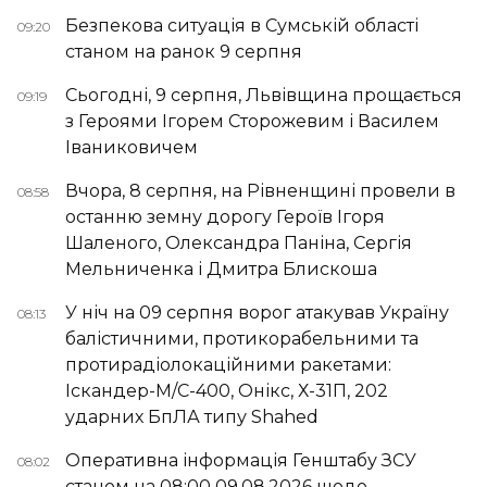
Безпекова ситуація в Сумській області
09:20
станом на ранок 9 серпня
Сьогодні, 9 серпня, Львівщина прощається
09:19
з Героями Ігорем Сторожевим і Василем
Іваниковичем
Вчора, 8 серпня, на Рівненщині провели в
08:58
останню земну дорогу Героїв Ігоря
Шаленого, Олександра Паніна, Сергія
Мельниченка і Дмитра Блискоша
У ніч на 09 серпня ворог атакував Україну
08:13
балістичними, протикорабельними та
протирадіолокаційними ракетами:
Іскандер-М/С-400, Онікс, Х-31П, 202
ударних БпЛА типу Shahed
Оперативна інформація Генштабу ЗСУ
08:02
станом на 08:00 09.08.2026 щодо