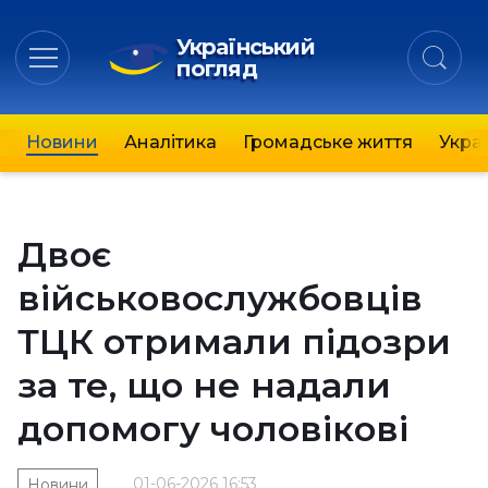
Український
погляд
Новини
Аналітика
Громадське життя
Украї
Двоє
військовослужбовців
ТЦК отримали підозри
за те, що не надали
допомогу чоловікові
01-06-2026 16:53
Новини