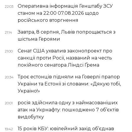
Оперативна інформація Генштабу ЗСУ
22:03
станом на 22:00 07.08.2026 щодо
російського вторгнення
Завтра, 8 серпня, Львів попрощається з
21:14
шістьма Героями
Сенат США ухвалив законопроект про
21:00
санкції проти Росії, названий на честь
покійного сенатора Ліндсі Ґрема
Троє естонців підняли на Говерлі прапор
20:34
України та Естонії зі словами: «Дякую тобі,
Україно!»
росія здійснила одну з наймасованіших
20:01
атак на Укрнафту: пошкоджено 7 об’єктів
видобутку
15 років КБУ: ювілейний захід об’єднав
19:42