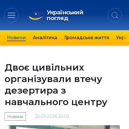
Український
погляд
Новини
Аналітика
Громадське життя
Украї
Двоє цивільних
організували втечу
дезертира з
навчального центру
25-05-2026 20:02
Новини