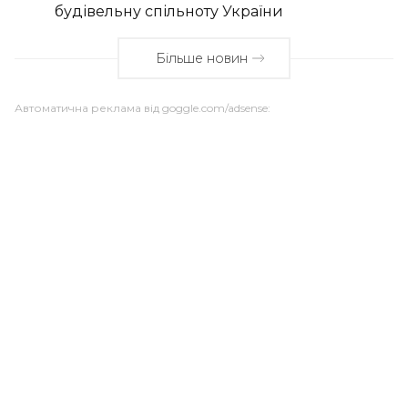
будівельну спільноту України
Більше новин
Автоматична реклама від goggle.com/adsense: