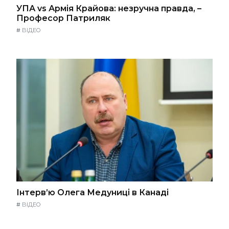
УПА vs Армія Крайова: незручна правда, –
Професор Патриляк
#
ВІДЕО
Інтерв’ю Олега Медуниці в Канаді
#
ВІДЕО