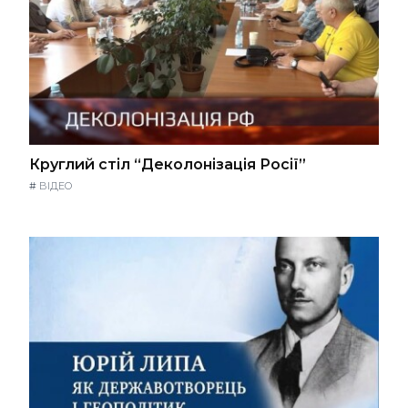
Круглий стіл “Деколонізація Росії”
#
ВІДЕО