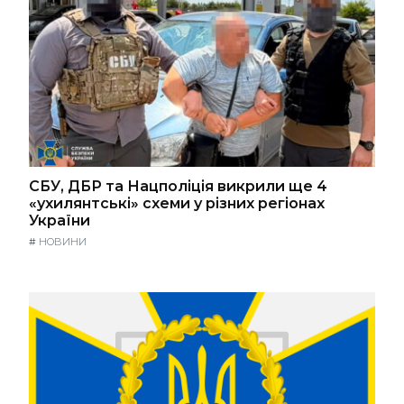
СБУ, ДБР та Нацполіція викрили ще 4
«ухилянтські» схеми у різних регіонах
України
#
НОВИНИ