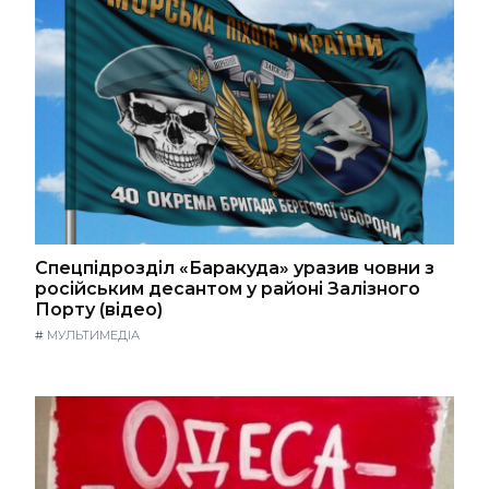
Спецпідрозділ «Баракуда» уразив човни з
російським десантом у районі Залізного
Порту (відео)
#
МУЛЬТИМЕДІА