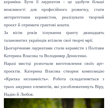
кераміки. Бути її лауреатом – це здобути більші
можливості для професійного розвитку, стати
авторитетним керамістом, реалізувати творчий
проєкт й отримати грантові кошти.
За вісім років існування ґранту дванадцять
талановитих українців втілили свої творчі мрії.
Цьогорічними лауреатами стали керамісти з Полтави
Катерина Власова та Володимир Денисенко.
Наразі мистці розпочали виготовлення своїх арт-
проєктів. Катерина Власова створює композицію
«Крихка незламність». Робота складатиметься з
трьох ажурних елементів, які уособлюватимуть Віру,
Надію й Любов.