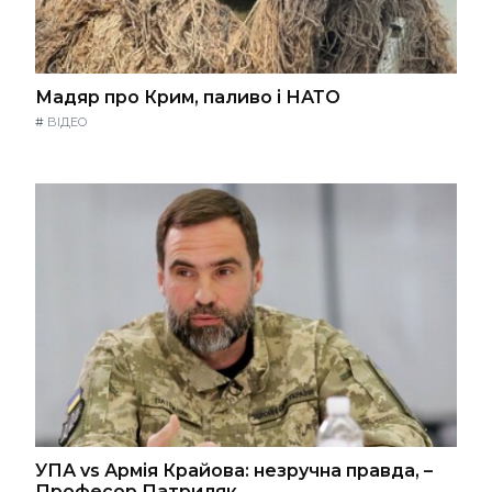
Мадяр про Крим, паливо і НАТО
#
ВІДЕО
УПА vs Армія Крайова: незручна правда, –
Професор Патриляк