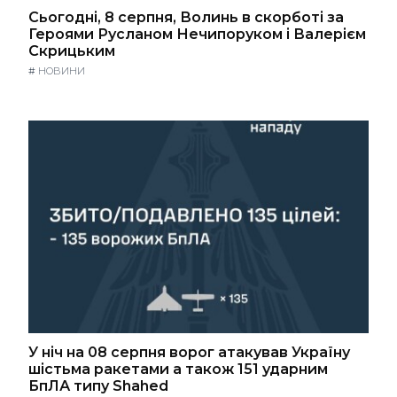
Сьогодні, 8 серпня, Волинь в скорботі за
Героями Русланом Нечипоруком і Валерієм
Скрицьким
#
НОВИНИ
У ніч на 08 серпня ворог атакував Україну
шістьма ракетами а також 151 ударним
БпЛА типу Shahed