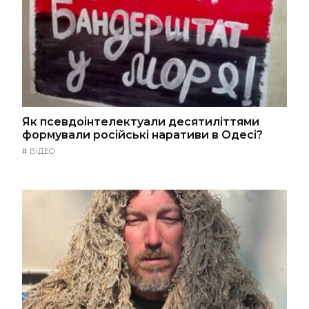
Як псевдоінтелектуали десятиліттями
формували російські наративи в Одесі?
#
ВІДЕО