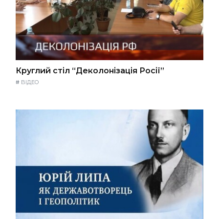
Круглий стіл “Деколонізація Росії”
#
ВІДЕО