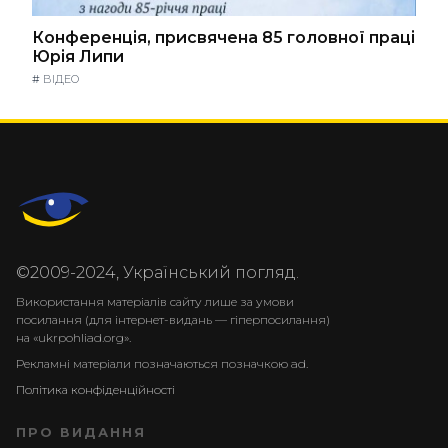
Конференція, присвячена 85 головної праці
Юрія Липи
#
ВІДЕО
©2009-2024, Український погляд.
Використання матеріалів сайту лише за умови
посилання (для інтернет-видань — гіперпосилання)
на «ukrpohliad.org».
Рекламні матеріали позначаються позначкою ad.
Політика конфіденційності
ПРО ВИДАННЯ