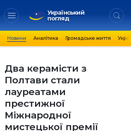
Український
погляд
Новини
Аналітика
Громадське життя
Украї
Два керамісти з
Полтави стали
лауреатами
престижної
Міжнародної
мистецької премії