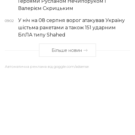
Героями Русланом Нечипоруком і
Валерієм Скрицьким
У ніч на 08 серпня ворог атакував Україну
09:02
шістьма ракетами а також 151 ударним
БпЛА типу Shahed
Більше новин
Автоматична реклама від goggle.com/adsense: