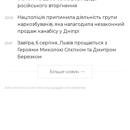
російського вторгнення
Нацполіція припинила діяльність групи
22:02
наркозбувачів, яка налагодила незаконний
продаж канабісу у Дніпрі
Завтра, 6 серпня, Львів прощається з
21:47
Героями Миколою Слєпком та Дмитром
Березком
Більше новин
Автоматична реклама від goggle.com/adsense: