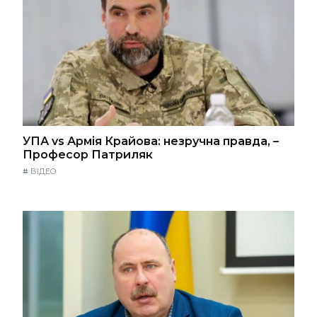
УПА vs Армія Крайова: незручна правда, –
Професор Патриляк
#
ВІДЕО