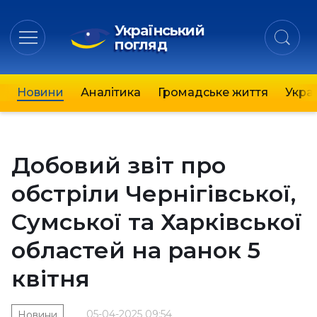
Український
погляд
Новини
Аналітика
Громадське життя
Украї
Добовий звіт про
обстріли Чернігівської,
Сумської та Харківської
областей на ранок 5
квітня
05-04-2025 09:54
Новини