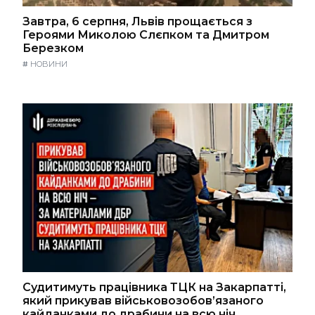
Завтра, 6 серпня, Львів прощається з
Героями Миколою Слєпком та Дмитром
Березком
#
НОВИНИ
Судитимуть працівника ТЦК на Закарпатті,
який прикував військовозобов’язаного
кайданками до драбини на всю ніч