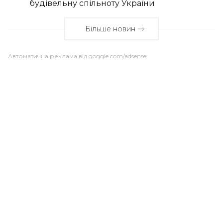
будівельну спільноту України
Більше новин
Автоматична реклама від goggle.com/adsense: