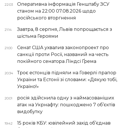
Оперативна інформація Генштабу ЗСУ
22:03
станом на 22:00 07.08.2026 щодо
російського вторгнення
Завтра, 8 серпня, Львів попрощається з
21:14
шістьма Героями
Сенат США ухвалив законопроект про
21:00
санкції проти Росії, названий на честь
покійного сенатора Ліндсі Ґрема
Троє естонців підняли на Говерлі прапор
20:34
України та Естонії зі словами: «Дякую тобі,
Україно!»
росія здійснила одну з наймасованіших
20:01
атак на Укрнафту: пошкоджено 7 об’єктів
видобутку
15 років КБУ: ювілейний захід об’єднав
19:42