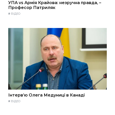
УПА vs Армія Крайова: незручна правда, –
Професор Патриляк
#
ВІДЕО
Інтерв’ю Олега Медуниці в Канаді
#
ВІДЕО