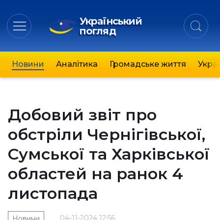
Український
погляд
Новини
Аналітика
Громадське життя
Украї
Добовий звіт про
обстріли Чернігівської,
Сумської та Харківської
областей на ранок 4
листопада
04-11-2024 12:56
Новини