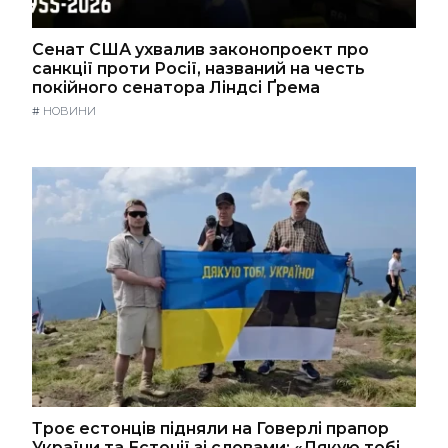
Сенат США ухвалив законопроект про
санкції проти Росії, названий на честь
покійного сенатора Ліндсі Ґрема
#
НОВИНИ
Троє естонців підняли на Говерлі прапор
України та Естонії зі словами: «Дякую тобі,