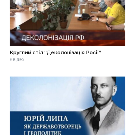
Круглий стіл “Деколонізація Росії”
#
ВІДЕО