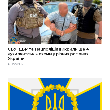
СБУ, ДБР та Нацполіція викрили ще 4
«ухилянтські» схеми у різних регіонах
України
#
НОВИНИ