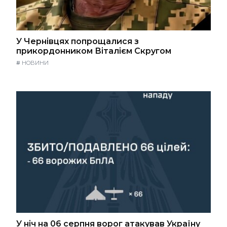
У Чернівцях попрощалися з
прикордонником Віталієм Скругом
#
НОВИНИ
У ніч на 06 серпня ворог атакував Україну