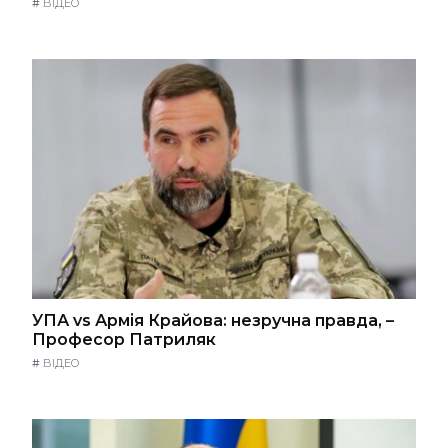
#
ВІДЕО
УПА vs Армія Крайова: незручна правда, –
Професор Патриляк
#
ВІДЕО