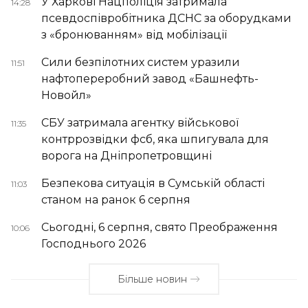
У Харкові Нацполіція затримала
14:28
псевдоспівробітника ДСНС за оборудками
з «бронюванням» від мобілізації
Сили безпілотних систем уразили
11:51
нафтопереробний завод «Башнефть-
Новойл»
СБУ затримала агентку військової
11:35
контррозвідки фсб, яка шпигувала для
ворога на Дніпропетровщині
Безпекова ситуація в Сумській області
11:03
станом на ранок 6 серпня
Сьогодні, 6 серпня, свято Преображення
10:06
Господнього 2026
Більше новин