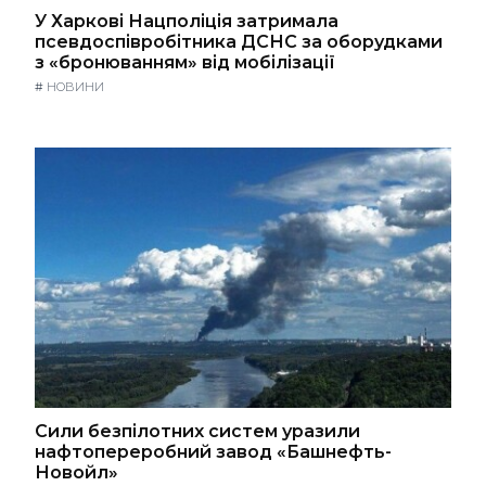
У Харкові Нацполіція затримала
псевдоспівробітника ДСНС за оборудками
з «бронюванням» від мобілізації
#
НОВИНИ
Сили безпілотних систем уразили
нафтопереробний завод «Башнефть-
Новойл»