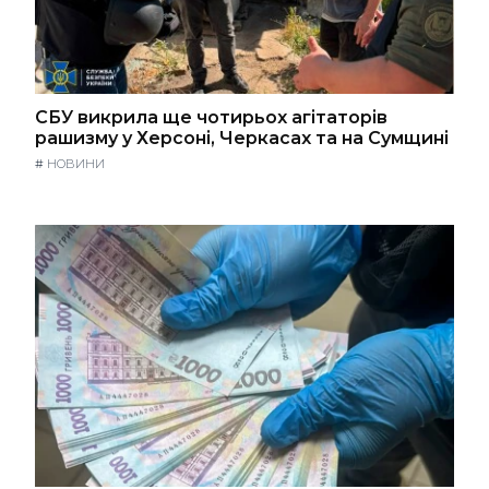
СБУ викрила ще чотирьох агітаторів
рашизму у Херсоні, Черкасах та на Сумщині
#
НОВИНИ