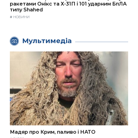
ракетами Онікс та Х-31П і 101 ударним БпЛА
типу Shahed
#
НОВИНИ
Мультимедіа
Мадяр про Крим, паливо і НАТО