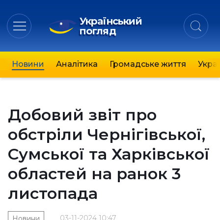
Український
погляд
Новини
Аналітика
Громадське життя
Украї
Добовий звіт про
обстріли Чернігівської,
Сумської та Харківської
областей на ранок 3
листопада
03-11-2024 10:47
Новини