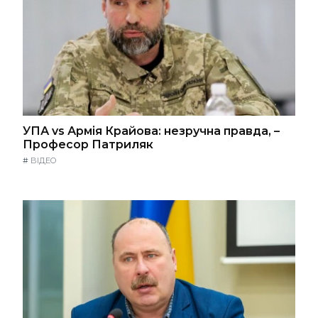
УПА vs Армія Крайова: незручна правда, –
Професор Патриляк
#
ВІДЕО