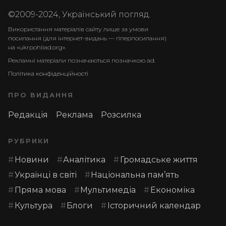
©2009-2024, Український погляд.
Використання матеріалів сайту лише за умови
посилання (для інтернет-видань — гіперпосилання)
на «ukrpohliad.org».
Рекламні матеріали позначаються позначкою ad.
Політика конфіденційності
ПРО ВИДАННЯ
Редакція
Реклама
Розсилка
РУБРИКИ
Новини
Аналітика
Громадське життя
Українці в світі
Національна пам’ять
Пряма мова
Мультимедіа
Економіка
Культура
Блоги
Історичний календар