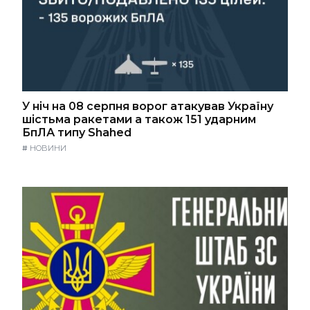
У ніч на 08 серпня ворог атакував Україну
шістьма ракетами а також 151 ударним
БпЛА типу Shahed
#
НОВИНИ