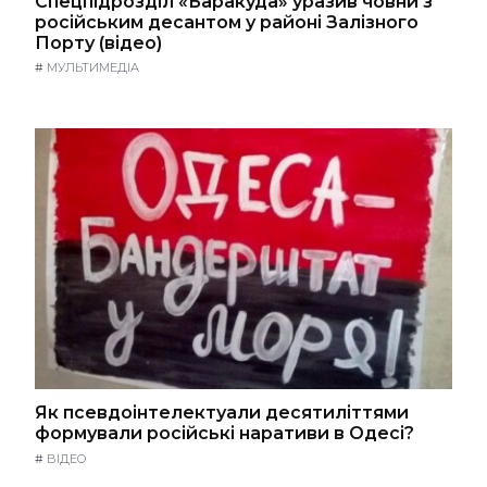
Спецпідрозділ «Баракуда» уразив човни з
російським десантом у районі Залізного
Порту (відео)
#
МУЛЬТИМЕДІА
Як псевдоінтелектуали десятиліттями
формували російські наративи в Одесі?
#
ВІДЕО