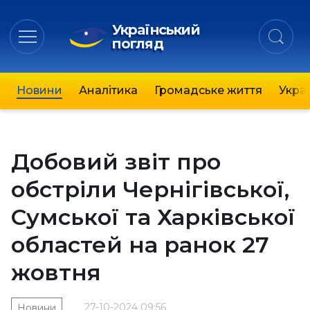
Український
погляд
Новини
Аналітика
Громадське життя
Украї
Добовий звіт про
обстріли Чернігівської,
Сумської та Харківської
областей на ранок 27
жовтня
27-10-2024 09:56
Новини