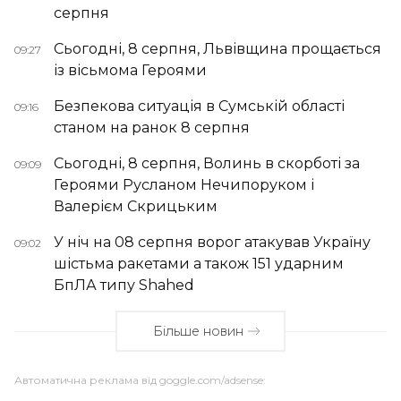
серпня
Сьогодні, 8 серпня, Львівщина прощається
09:27
із вісьмома Героями
Безпекова ситуація в Сумській області
09:16
станом на ранок 8 серпня
Сьогодні, 8 серпня, Волинь в скорботі за
09:09
Героями Русланом Нечипоруком і
Валерієм Скрицьким
У ніч на 08 серпня ворог атакував Україну
09:02
шістьма ракетами а також 151 ударним
БпЛА типу Shahed
Більше новин
Автоматична реклама від goggle.com/adsense: