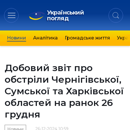
Український
погляд
Новини
Аналітика
Громадське життя
Украї
Добовий звіт про
обстріли Чернігівської,
Сумської та Харківської
областей на ранок 26
грудня
26-12-2024 10:59
Новини