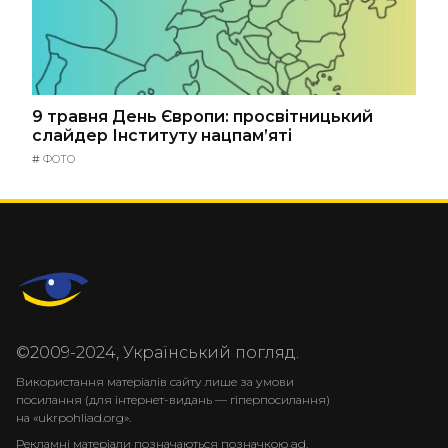
9 травня День Європи: просвітницький
слайдер Інституту нацпам’яті
#
ФОТО
©2009-2024, Український погляд.
Використання матеріалів сайту лише за умови
посилання (для інтернет-видань — гіперпосилання)
на «ukrpohliad.org».
Рекламні матеріали позначаються позначкою ad.