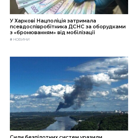
У Харкові Нацполіція затримала
псевдоспівробітника ДСНС за оборудками
з «бронюванням» від мобілізації
#
НОВИНИ
Сили безпілотних систем уразили