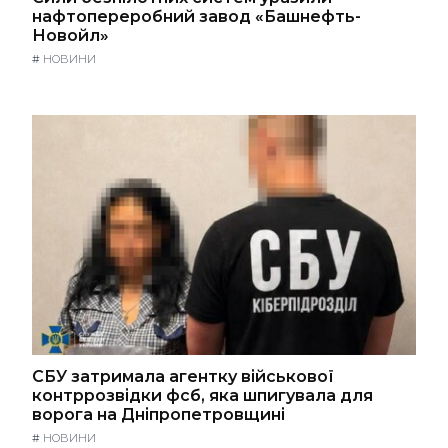
нафтопереробний завод «Башнефть-
Новойл»
#
НОВИНИ
СБУ затримала агентку військової
контррозвідки фсб, яка шпигувала для
ворога на Дніпропетровщині
#
НОВИНИ