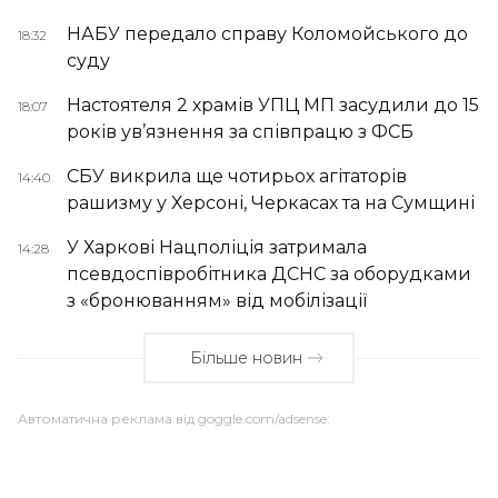
НАБУ передало справу Коломойського до
18:32
суду
Настоятеля 2 храмів УПЦ МП засудили до 15
18:07
років ув’язнення за співпрацю з ФСБ
СБУ викрила ще чотирьох агітаторів
14:40
рашизму у Херсоні, Черкасах та на Сумщині
У Харкові Нацполіція затримала
14:28
псевдоспівробітника ДСНС за оборудками
з «бронюванням» від мобілізації
Більше новин
Автоматична реклама від goggle.com/adsense: