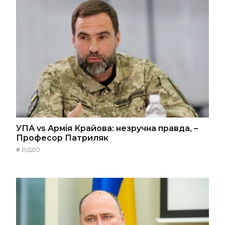
УПА vs Армія Крайова: незручна правда, –
Професор Патриляк
#
ВІДЕО