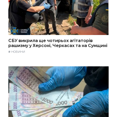
СБУ викрила ще чотирьох агітаторів
рашизму у Херсоні, Черкасах та на Сумщині
#
НОВИНИ