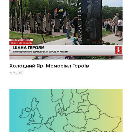
Холодний Яр. Меморіял Героїв
#
ВІДЕО