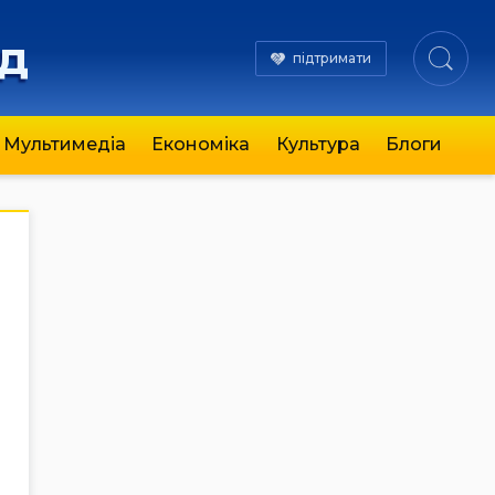
яд
підтримати
Мультимедіа
Економіка
Культура
Блоги