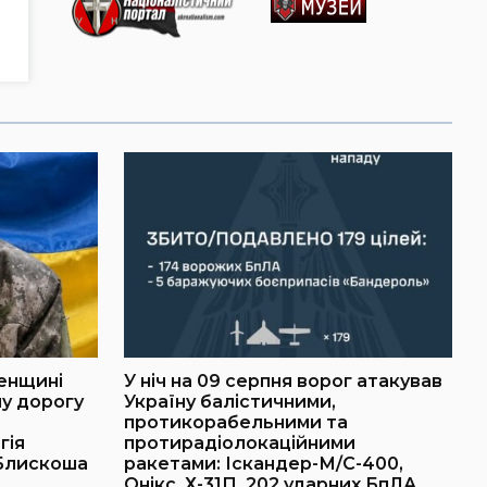
ненщині
У ніч на 09 серпня ворог атакував
у дорогу
Україну балістичними,
протикорабельними та
гія
протирадіолокаційними
 Блискоша
ракетами: Іскандер-М/С-400,
Онікс, Х-31П, 202 ударних БпЛА