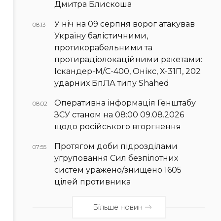
Дмитра Блискоша
У ніч на 09 серпня ворог атакував
08:13
Україну балістичними,
протикорабельними та
протирадіолокаційними ракетами:
Іскандер-М/С-400, Онікс, Х-31П, 202
ударних БпЛА типу Shahed
Оперативна інформація Генштабу
08:02
ЗСУ станом на 08:00 09.08.2026
щодо російського вторгнення
Протягом доби підрозділами
07:55
угруповання Сил безпілотних
систем уражено/знищено 1605
цілей противника
Більше новин