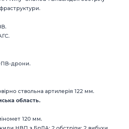
фраструктури.
ЗВ.
АГС.
 ФПВ-дрони.
овірно ствольна артилерія 122 мм.
ська область.
міномет 120 мм.
скиди НВП з БпЛА; 2 обстріли: 2 вибухи,