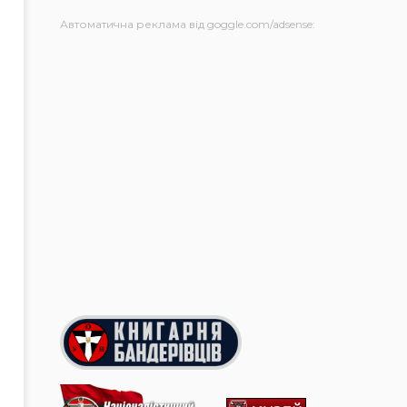
Автоматична реклама від goggle.com/adsense: