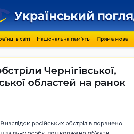
Український погл
раїнці в світі
Національна пам’ять
Пряма мова
бстріли Чернігівської,
вської областей на ранок
Внаслідок російських обстрілів поранено
цивільну особу, пошкоджено об’єкти