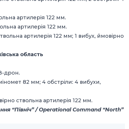
вольна артилерія 122 мм.
вольна артилерія 122 мм.
твольна артилерія 122 мм; 1 вибух, ймовірно
ківська область
В-дрон.
міномет 82 мм; 4 обстріли: 4 вибухи,
вірно ствольна артилерія 122 мм.
я “Північ” / Operational Command “North”