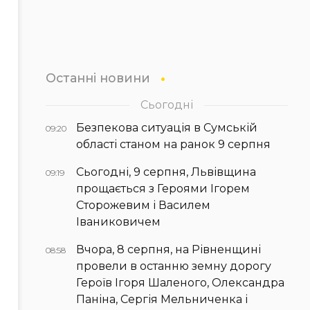
Останні новини
Сьогодні
Безпекова ситуація в Сумській
09:20
області станом на ранок 9 серпня
Сьогодні, 9 серпня, Львівщина
09:19
прощається з Героями Ігорем
Сторожевим і Василем
Іваниковичем
Вчора, 8 серпня, на Рівненщині
08:58
провели в останню земну дорогу
Героїв Ігоря Шаленого, Олександра
Паніна, Сергія Мельниченка і