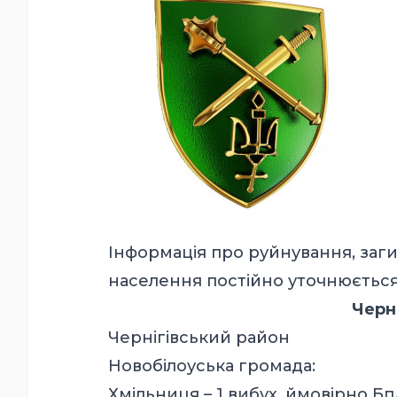
Інформація про руйнування, заг
населення постійно уточнюється
Черн
Чернігівський район
Новобілоуська громада:
Хмільниця – 1 вибух, ймовірно Бп