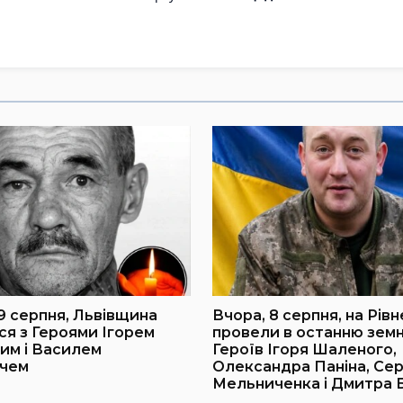
 9 серпня, Львівщина
Вчора, 8 серпня, на Рів
я з Героями Ігорем
провели в останню земн
им і Василем
Героїв Ігоря Шаленого,
ичем
Олександра Паніна, Сер
Мельниченка і Дмитра