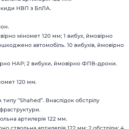
скиди НВП з БпЛА.
он.
вірно міномет 120 мм; 1 вибух, ймовірно
шкоджено автомобіль. 10 вибухів, ймовірно
вірно НАР; 2 вибухи, ймовірно ФПВ-дрони.
номет 120 мм.
 типу “Shahed”. Внаслідок обстрілу
фраструктури.
вольна артилерія 122 мм.
рно ствольна артилерія 122 мм; 2 обстріли: 4