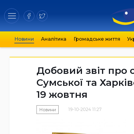
Новини
Аналітика
Громадське життя
Ук
Добовий звіт про о
Сумської та Харкі
19 жовтня
19-10-2024 11:27
Новини