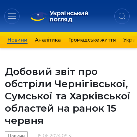
Український
погляд
Новини
Аналітика
Громадське життя
Украї
Добовий звіт про
обстріли Чернігівської,
Сумської та Харківської
областей на ранок 15
червня
15-06-2024 09:31
Новини