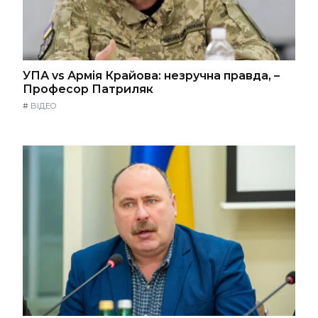
УПА vs Армія Крайова: незручна правда, –
Професор Патриляк
#
ВІДЕО