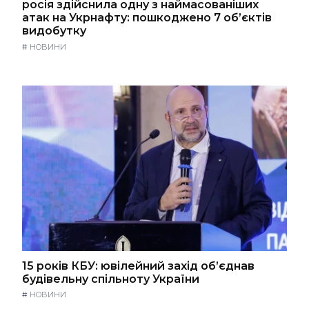
росія здійснила одну з наймасованіших
атак на Укрнафту: пошкоджено 7 об’єктів
видобутку
#
НОВИНИ
15 років КБУ: ювілейний захід об’єднав
будівельну спільноту України
#
НОВИНИ