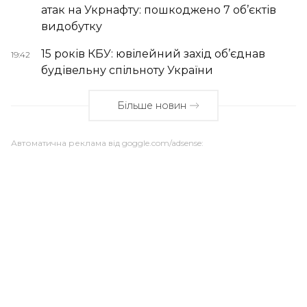
атак на Укрнафту: пошкоджено 7 об’єктів
видобутку
15 років КБУ: ювілейний захід об’єднав
19:42
будівельну спільноту України
Більше новин
Автоматична реклама від goggle.com/adsense: