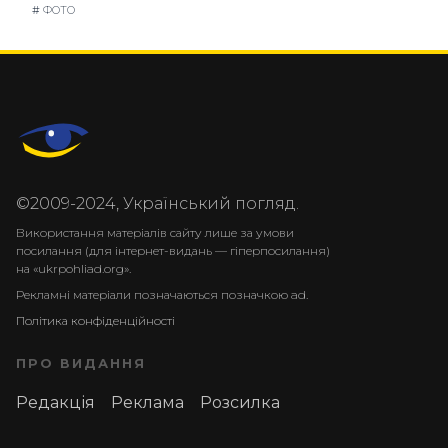
#
ФОТО
©2009-2024, Український погляд.
Використання матеріалів сайту лише за умови
посилання (для інтернет-видань — гіперпосилання)
на «ukrpohliad.org».
Рекламні матеріали позначаються позначкою ad.
Політика конфіденційності
ПРО ВИДАННЯ
Редакція
Реклама
Розсилка