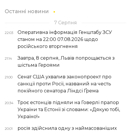
Останні новини
7 Серпня
Оперативна інформація Генштабу ЗСУ
22:03
станом на 22:00 07.08.2026 щодо
російського вторгнення
Завтра, 8 серпня, Львів попрощається з
21:14
шістьма Героями
Сенат США ухвалив законопроект про
21:00
санкції проти Росії, названий на честь
покійного сенатора Ліндсі Ґрема
Троє естонців підняли на Говерлі прапор
20:34
України та Естонії зі словами: «Дякую тобі,
Україно!»
росія здійснила одну з наймасованіших
20:01