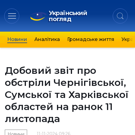
Український
погляд
Новини
Аналітика
Громадське життя
Украї
Добовий звіт про
обстріли Чернігівської,
Сумської та Харківської
областей на ранок 11
листопада
11-11-2024 09:26
Новини