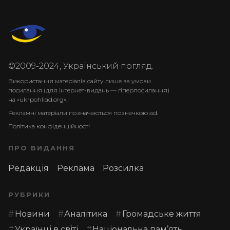
©2009-2024, Український погляд.
Використання матеріалів сайту лише за умови
посилання (для інтернет-видань — гіперпосилання)
на «ukrpohliad.org».
Рекламні матеріали позначаються позначкою ad.
Політика конфіденційності
ПРО ВИДАННЯ
Редакція
Реклама
Розсилка
РУБРИКИ
Новини
Аналітика
Громадське життя
Українці в світі
Національна пам’ять