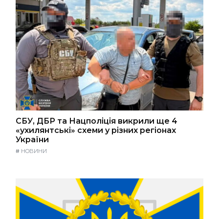
СБУ, ДБР та Нацполіція викрили ще 4
«ухилянтські» схеми у різних регіонах
України
#
НОВИНИ