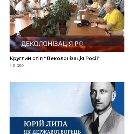
Круглий стіл “Деколонізація Росії”
#
ВІДЕО