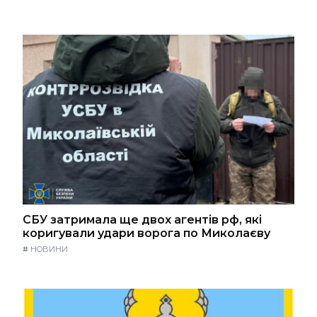
СБУ затримала ще двох агентів рф, які
коригували удари ворога по Миколаєву
#
НОВИНИ