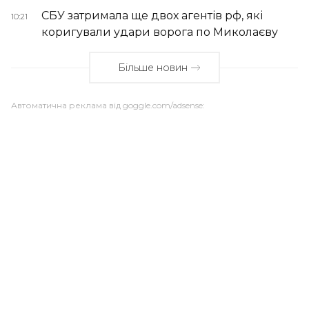
СБУ затримала ще двох агентів рф, які
10:21
коригували удари ворога по Миколаєву
Більше новин
Автоматична реклама від goggle.com/adsense: