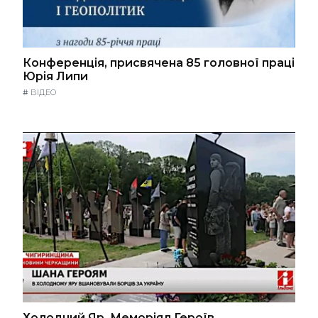
Конференція, присвячена 85 головної праці
Юрія Липи
#
ВІДЕО
Холодний Яр. Меморіял Героїв