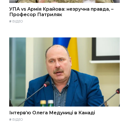
УПА vs Армія Крайова: незручна правда, –
Професор Патриляк
#
ВІДЕО
Інтерв’ю Олега Медуниці в Канаді
#
ВІДЕО