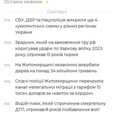
Останні новини
Сьогодні
СБУ, ДБР та Нацполіція викрили ще 4
17:12
«ухилянтські» схеми у різних регіонах
України
Зрадник, який на замовлення гру рф
17:00
коригував удари по Харкову влітку 2023
року, отримав 15 років тюрми
На Житомирщині незаконно вирубали
11:45
дерев на понад 34 мільйони гривень
Слідчі поліції Житомирщини перекрили
11:40
канал нелегальної міграції з тарифом 15
тисяч доларів за «квиток за кордон»
Водій-пияк, який спричинив смертельну
11:33
ДТП, отримав 8 років позбавлення волі