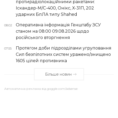
протирадіолокаційними ракетами:
Іскандер-М/С-400, Онікс, Х-31П, 202
ударних БпЛА типу Shahed
Оперативна інформація Генштабу ЗСУ
08:02
станом на 08:00 09.08.2026 щодо
російського вторгнення
Протягом доби підрозділами угруповання
07:55
Сил безпілотних систем уражено/знищено
1605 цілей противника
Більше новин
Автоматична реклама від goggle.com/adsense: