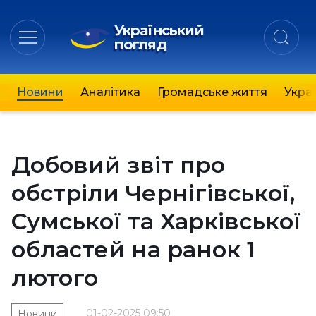
Український
погляд
Новини
Аналітика
Громадське життя
Украї
Добовий звіт про
обстріли Чернігівської,
Сумської та Харківської
областей на ранок 1
лютого
01-02-2025 09:50
Новини