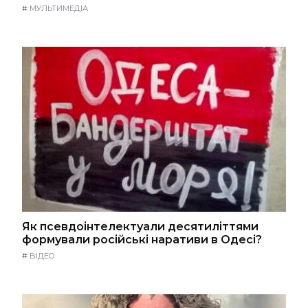
#
МУЛЬТИМЕДІА
Як псевдоінтелектуали десятиліттями
формували російські наративи в Одесі?
#
ВІДЕО