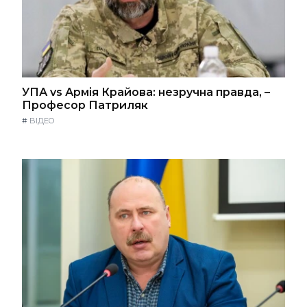
УПА vs Армія Крайова: незручна правда, –
Професор Патриляк
#
ВІДЕО