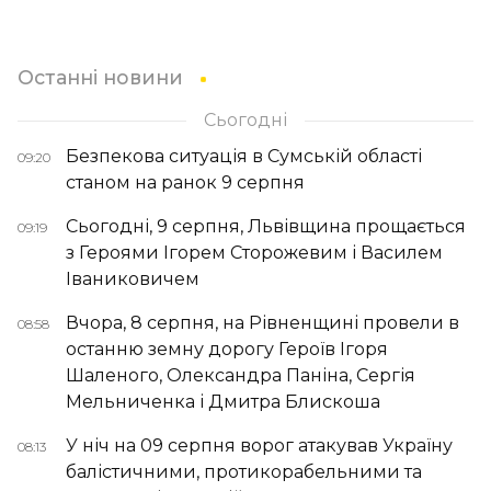
Останні новини
Сьогодні
Безпекова ситуація в Сумській області
09:20
станом на ранок 9 серпня
Сьогодні, 9 серпня, Львівщина прощається
09:19
з Героями Ігорем Сторожевим і Василем
Іваниковичем
Вчора, 8 серпня, на Рівненщині провели в
08:58
останню земну дорогу Героїв Ігоря
Шаленого, Олександра Паніна, Сергія
Мельниченка і Дмитра Блискоша
У ніч на 09 серпня ворог атакував Україну
08:13
балістичними, протикорабельними та