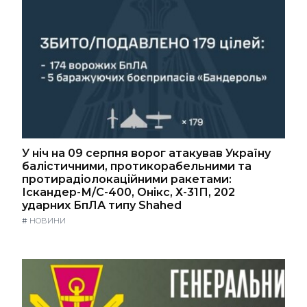
У ніч на 09 серпня ворог атакував Україну
балістичними, протикорабельними та
протирадіолокаційними ракетами:
Іскандер-М/С-400, Онікс, Х-31П, 202
ударних БпЛА типу Shahed
#
НОВИНИ