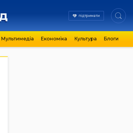
яд
підтримати
Мультимедіа
Економіка
Культура
Блоги