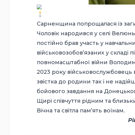
Сарненщина попрощалася із за
Чоловік народився у селі Велюнь
постійно брав участь у навчальни
військовозобов’язаних у складі п
повномасштабної війни Володими
2023 року військовослужбовець 
звістка до родини так і не наді
бойового завдання на Донецько
Щирі співчуття рідним та близьк
Вічна та світла пам’ять воїнам.
Рі