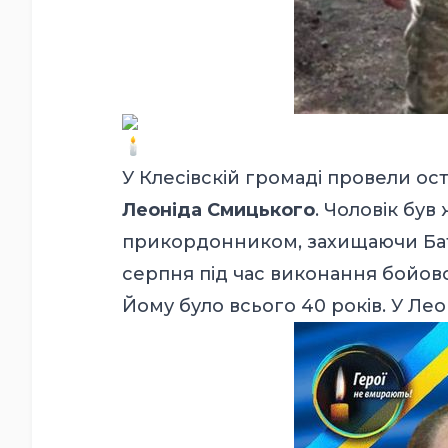
У Клесівскій громаді провели о
Леоніда Смицького
. Чоловік бу
прикордонником, захищаючи Бать
серпня під час виконання бойов
Йому було всього 40 років. У Лео