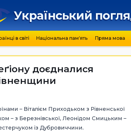
Український погл
раїнці в світі
Національна пам’ять
Пряма мова
еґіону доєдналися
 Рівненщини
їнами – Віталієм Приходьком з Рівненської
м – з Березнівської, Леонідом Смицьким –
естерчуком із Дубровиччини.