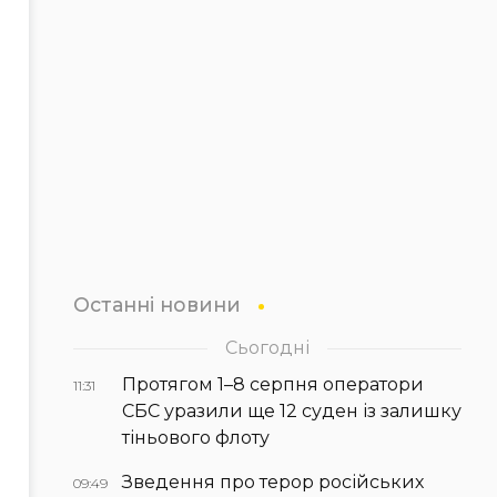
Останні новини
Сьогодні
Протягом 1–8 серпня оператори
11:31
СБС уразили ще 12 суден із залишку
тіньового флоту
Зведення про терор російських
09:49