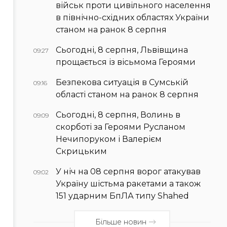
військ проти цивільного населення
в північно-східних областях України
станом на ранок 8 серпня
Сьогодні, 8 серпня, Львівщина
09:27
прощається із вісьмома Героями
Безпекова ситуація в Сумській
09:16
області станом на ранок 8 серпня
Сьогодні, 8 серпня, Волинь в
09:09
скорботі за Героями Русланом
Нечипоруком і Валерієм
Скрицьким
У ніч на 08 серпня ворог атакував
09:02
Україну шістьма ракетами а також
151 ударним БпЛА типу Shahed
Більше новин