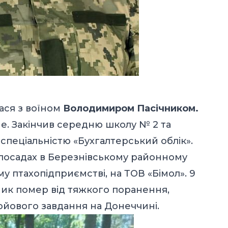
ася з воїном
Володимиром Пасічником.
не. Закінчив середню школу № 2 та
спеціальністю «Бухгалтерський облік».
посадах в Березнівському районному
у птахопідприємстві, на ТОВ «Бімол». 9
сник помер від тяжкого поранення,
ойового завдання на Донеччині.