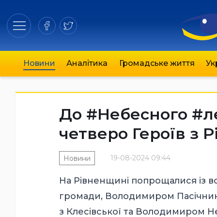
Новини
Аналітика
Громадське життя
Ук
До #Небесного #л
четверо Героїв з
19-08-2024 09:44
Новини
На Рівненщині попрощалися із во
громади, Володимиром Пасічнико
з Клесівської та Володимиром Н