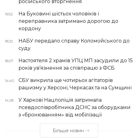
російського вторгнення
На Буковині шістьох чоловіків і
19:52
переправника затримано дорогою до
кордону
НАБУ передало справу Коломойського до
18:32
суду
Настоятеля 2 храмів УПЦ МП засудили до 15
18:07
років ув’язнення за співпрацю з ФСБ
СБУ викрила ще чотирьох агітаторів
14:40
рашизму у Херсоні, Черкасах та на Сумщині
У Харкові Нацполіція затримала
14:28
псевдоспівробітника ДСНС за оборудками
з «бронюванням» від мобілізації
Більше новин