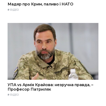
Мадяр про Крим, паливо і НАТО
#
ВІДЕО
УПА vs Армія Крайова: незручна правда, –
Професор Патриляк
#
ВІДЕО