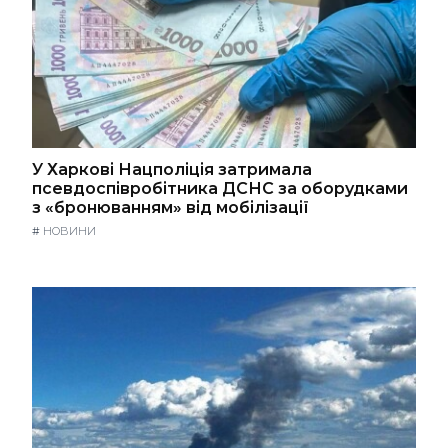
У Харкові Нацполіція затримала
псевдоспівробітника ДСНС за оборудками
з «бронюванням» від мобілізації
#
НОВИНИ