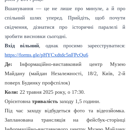
Вшанування — це не лише про минуле, а й про
спільний шлях уперед. Прийдіть, щоб почути
свідчення, дізнатися про історичні паралелі й
зробити висновки сьогодні.
Вхід вільний
, однак просимо зареєструватися:
https://forms.gle/pHYCxdtdc5nFPcQu6
Де:
Інформаційно-виставковий центр Музею
Майдану (майдан Незалежності, 18/2, Київ, 2-й
поверх Будинку профспілок)
Коли:
22 травня 2025 року, о 17:30.
Орієнтовна
тривалість
заходу 1,5 години.
Під час заходу відбудеться фото та відеозйомка.
Запланована трансляція на фейсбук-сторінці
Інформаційно-виставкового центру Музею Майдану