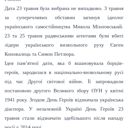
Дата 23 травня була вибрана не випадково. 3 травня
за суперечливих обставин загинув ідеолог
українського самостійництва Микола Міхновський.
23 та 25 травня радянськими агентами були вбиті
лідери українського визвольного руху Євген
Коновалець та Симон Петлюра.
Ідея пам’ятної дати, яка б вшановувала борців-
героїв, зародилася в національно-визвольному русі
під час Другої світової війни. Її запровадили
постановою другого Великого збору ОУН у квітні
1941 року. Згодом День Героїв відзначала українська
діаспора. У незалежній Україні День Героїв 23
травня стали відзначати здебільшого після нападу
росії у 2014 році.