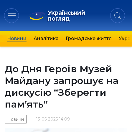
Український
погляд
Новини
Аналітика
Громадське життя
Украї
До Дня Героїв Музей
Майдану запрошує на
дискусію “Зберегти
пам’ять”
13-05-2025 14:09
Новини