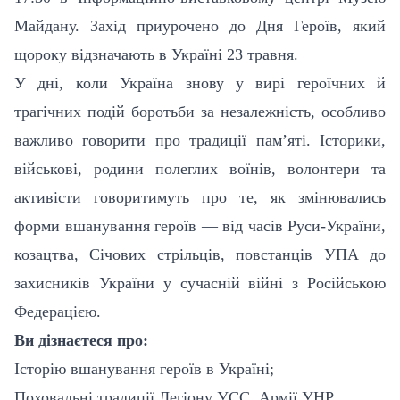
Майдану. Захід приурочено до Дня Героїв, який
щороку відзначають в Україні 23 травня.
У дні, коли Україна знову у вирі героїчних й
трагічних подій боротьби за незалежність, особливо
важливо говорити про традиції пам’яті. Історики,
військові, родини полеглих воїнів, волонтери та
активісти говоритимуть про те, як змінювались
форми вшанування героїв — від часів Руси-України,
козацтва, Січових стрільців, повстанців УПА до
захисників України у сучасній війні з Російською
Федерацією.
Ви дізнаєтеся про:
Історію вшанування героїв в Україні;
Поховальні традиції Легіону УСС, Армії УНР,