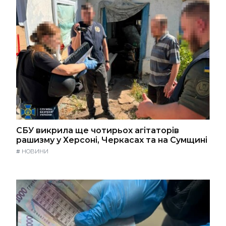
СБУ викрила ще чотирьох агітаторів
рашизму у Херсоні, Черкасах та на Сумщині
#
НОВИНИ