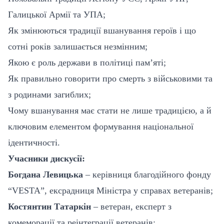
Галицької Армії та УПА;
Як змінюються традиції вшанування героїв і що
сотні років залишається незмінним;
Якою є роль держави в політиці пам’яті;
Як правильно говорити про смерть з військовими та
з родинами загиблих;
Чому вшанування має стати не лише традицією, а й
ключовим елементом формування національної
ідентичності.
Учасники дискусії:
Богдана Левицька
– керівниця благодійного фонду
“VESTA”, ексрадниця Міністра у справах ветеранів;
Костянтин Татаркін
– ветеран, експерт з
комеморації та реінтеграції ветеранів;