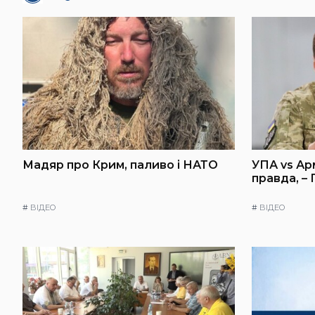
Мадяр про Крим, паливо і НАТО
УПА vs Ар
правда, –
#
ВІДЕО
#
ВІДЕО