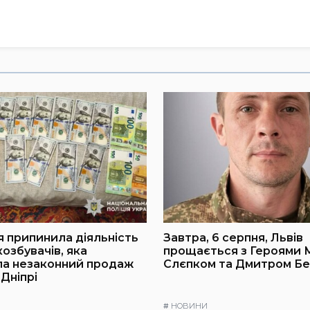
я припинила діяльність
Завтра, 6 серпня, Львів
озбувачів, яка
прощається з Героями
ла незаконний продаж
Слєпком та Дмитром Б
 Дніпрі
#
НОВИНИ