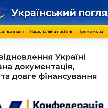
Український погл
раїнці в світі
Національна пам’ять
Пряма мова
відновлення Україні
івна документація,
 та довге фінансування