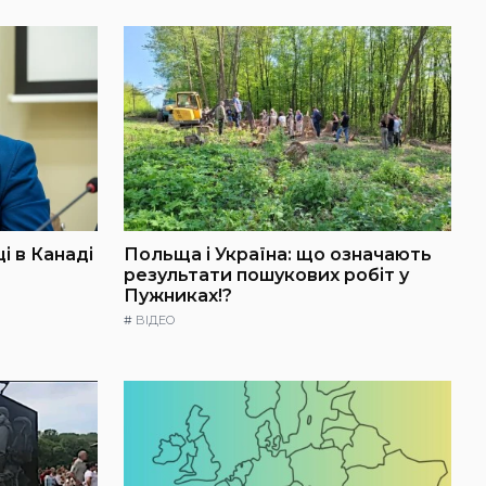
і в Канаді
Польща і Україна: що означають
результати пошукових робіт у
Пужниках!?
#
ВІДЕО