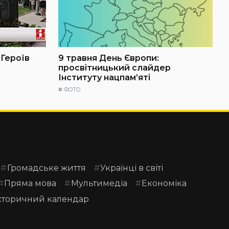
 Героїв
9 травня День Європи:
просвітницький слайдер
Інституту нацпам’яті
#
ФОТО
Громадське життя
Українці в світі
Пряма мова
Мультимедіа
Економіка
сторичний календар