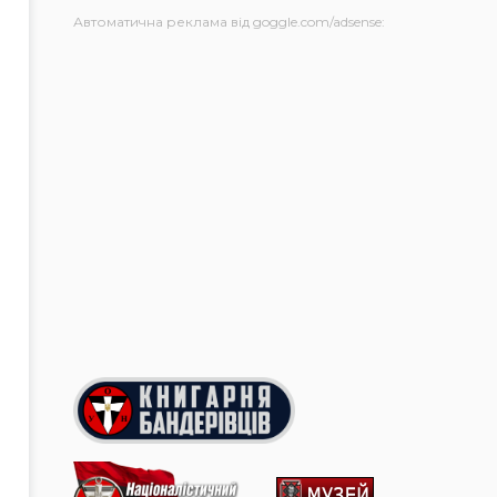
Автоматична реклама від goggle.com/adsense: