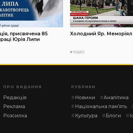
ія, присвячена 85
Холодний Яр. Меморіял
праці Юрія Липи
#
ВІДЕО
ПРО ВИДАННЯ
РУБРИКИ
Редакція
Новини
Аналітика
Реклама
Національна пам’ять
Розсилка
Культура
Блоги
І