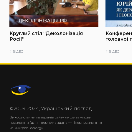
Круглий стіл “Деколонізація
Конференц
Росії”
головної 
#
ВІДЕО
#
ВІДЕО
©2009-2024, Український погляд.
Використання матеріалів сайту лише за умови
посилання (для інтернет-видань — гіперпосилання)
на «ukrpohliad.org».