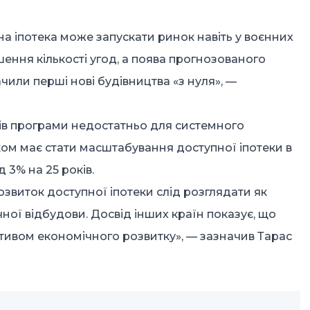
а іпотека може запускати ринок навіть у воєнних
шення кількості угод, а поява прогнозованого
чили перші нові будівництва «з нуля», —
ів програми недостатньо для системного
ком має стати масштабування доступної іпотеки в
 3% на 25 років.
звиток доступної іпотеки слід розглядати як
чної відбудови. Досвід інших країн показує, що
тивом економічного розвитку», — зазначив Тарас