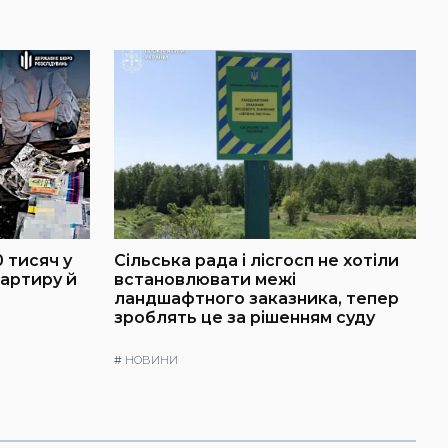
 тисяч у
Сільська рада і лісгосп не хотіли
артиру й
встановлювати межі
ландшафтного заказника, тепер
зроблять це за рішенням суду
#
НОВИНИ