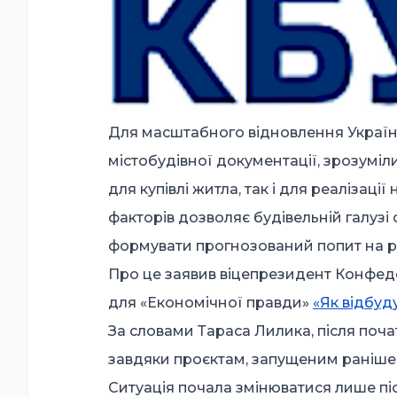
Для масштабного відновлення Україні
містобудівної документації, зрозуміл
для купівлі житла, так і для реалізац
факторів дозволяє будівельній галузі
формувати прогнозований попит на р
Про це заявив віцепрезидент Конфеде
для «Економічної правди»
«Як відбуд
За словами Тараса Лилика, після поча
завдяки проєктам, запущеним раніше, 
Ситуація почала змінюватися лише піс