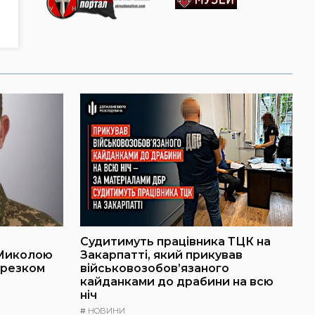
Судитимуть працівника ТЦК на
 Миколою
Закарпатті, який прикував
ерезком
військовозобов’язаного
кайданками до драбини на всю
ніч
#
НОВИНИ