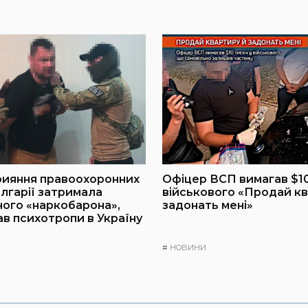
рияння правоохоронних
Офіцер ВСП вимагав $10
олгарії затримала
військового «Продай кв
ого «наркобарона»,
задонать мені»
ав психотропи в Україну
#
НОВИНИ