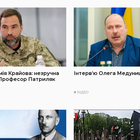
мія Крайова: незручна
Інтерв’ю Олега Медуниц
 Професор Патриляк
#
ВІДЕО