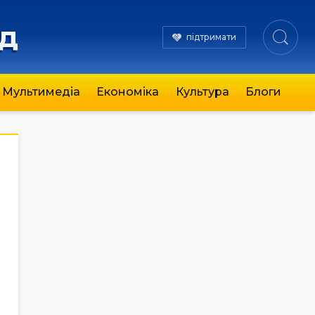
яд
підтримати
Мультимедіа
Економіка
Культура
Блоги