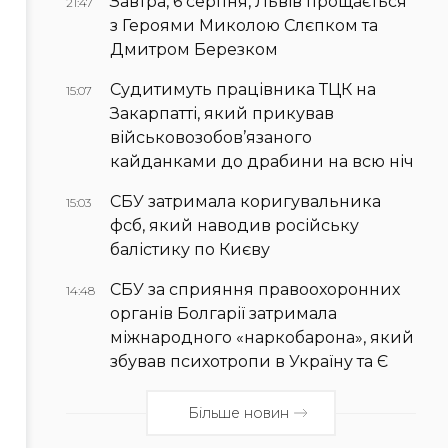
Завтра, 6 серпня, Львів прощається
21:47
з Героями Миколою Слєпком та
Дмитром Березком
Судитимуть працівника ТЦК на
15:07
Закарпатті, який прикував
військовозобов’язаного
кайданками до драбини на всю ніч
СБУ затримала коригувальника
15:03
фсб, який наводив російську
балістику по Києву
СБУ за сприяння правоохоронних
14:48
органів Болгарії затримала
міжнародного «наркобарона», який
збував психотропи в Україну та Є
Більше новин