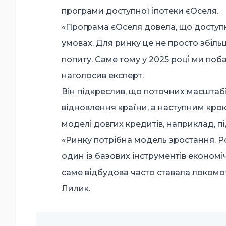
програми доступної іпотеки єОселя.
«Програма єОселя довела, що доступн
умовах. Для ринку це не просто збіль
попиту. Саме тому у 2025 році ми поба
наголосив експерт.
Він підкреслив, що поточних масштаб
відновлення країни, а наступним кро
моделі довгих кредитів, наприклад, під
«Ринку потрібна модель зростання. Ро
один із базових інструментів економі
саме відбудова часто ставала локомо
Лилик.