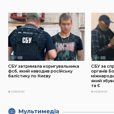
СБУ затримала коригувальника
СБУ за сп
фсб, який наводив російську
органів Б
балістику по Києву
міжнародн
який збув
та Є
#
НОВИНИ
#
НОВИНИ
Мультимедіа