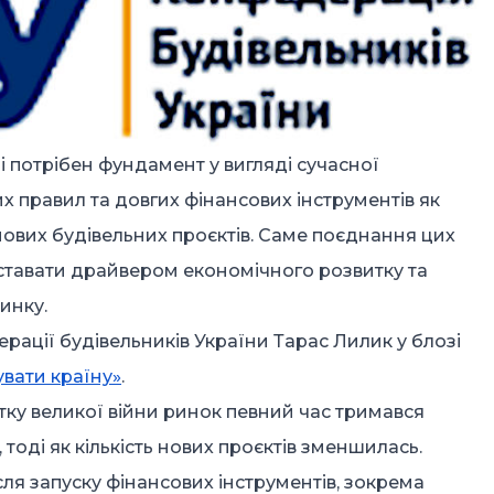
 потрібен фундамент у вигляді сучасної
их правил та довгих фінансових інструментів як
ії нових будівельних проєктів. Саме поєднання цих
 ставати драйвером економічного розвитку та
инку.
рації будівельників України Тарас Лилик у блозі
увати країну»
.
тку великої війни ринок певний час тримався
тоді як кількість нових проєктів зменшилась.
ля запуску фінансових інструментів, зокрема