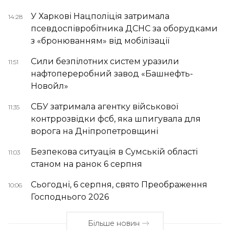
У Харкові Нацполіція затримала
14:28
псевдоспівробітника ДСНС за оборудками
з «бронюванням» від мобілізації
Сили безпілотних систем уразили
11:51
нафтопереробний завод «Башнефть-
Новойл»
СБУ затримала агентку військової
11:35
контррозвідки фсб, яка шпигувала для
ворога на Дніпропетровщині
Безпекова ситуація в Сумській області
11:03
станом на ранок 6 серпня
Сьогодні, 6 серпня, свято Преображення
10:06
Господнього 2026
Більше новин