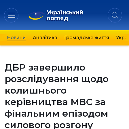
Український
погляд
Новини
Аналітика
Громадське життя
Украї
ДБР завершило
розслідування щодо
колишнього
керівництва МВС за
фінальним епізодом
силового розгону