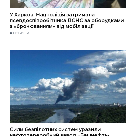
У Харкові Нацполіція затримала
псевдоспівробітника ДСНС за оборудками
з «бронюванням» від мобілізації
#
НОВИНИ
Сили безпілотних систем уразили
нафтопереробний завод «Башнефть-