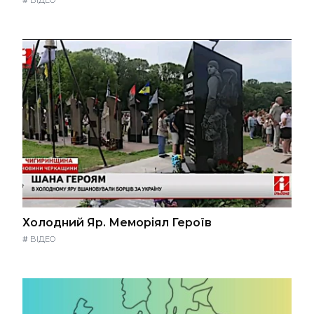
#
ВІДЕО
Холодний Яр. Меморіял Героїв
#
ВІДЕО