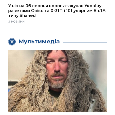
У ніч на 06 серпня ворог атакував Україну
ракетами Онікс та Х-31П і 101 ударним БпЛА
типу Shahed
#
НОВИНИ
Мультимедіа