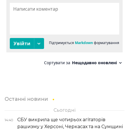
Останні новини
Сьогодні
СБУ викрила ще чотирьох агітаторів
14:40
рашизму у Херсоні, Черкасах та на Сумщині