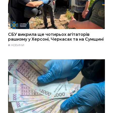
СБУ викрила ще чотирьох агітаторів
рашизму у Херсоні, Черкасах та на Сумщині
#
НОВИНИ