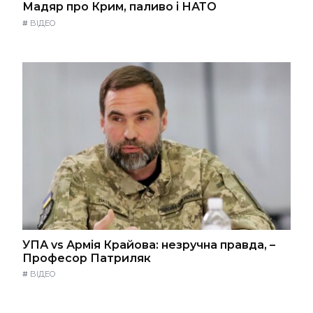
Мадяр про Крим, паливо і НАТО
#
ВІДЕО
УПА vs Армія Крайова: незручна правда, –
Професор Патриляк
#
ВІДЕО