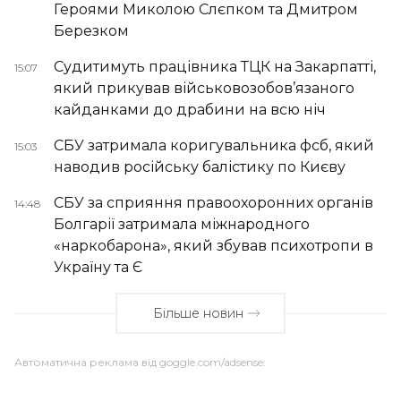
Героями Миколою Слєпком та Дмитром
Березком
Судитимуть працівника ТЦК на Закарпатті,
15:07
який прикував військовозобов’язаного
кайданками до драбини на всю ніч
СБУ затримала коригувальника фсб, який
15:03
наводив російську балістику по Києву
СБУ за сприяння правоохоронних органів
14:48
Болгарії затримала міжнародного
«наркобарона», який збував психотропи в
Україну та Є
Більше новин
Автоматична реклама від goggle.com/adsense: