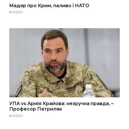
Мадяр про Крим, паливо і НАТО
#
ВІДЕО
УПА vs Армія Крайова: незручна правда, –
Професор Патриляк
#
ВІДЕО