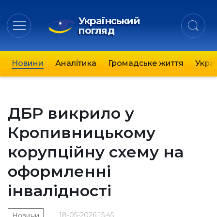
Український
погляд
Новини
Аналітика
Громадське життя
Украї
ДБР викрило у
Кропивницькому
корупційну схему на
оформленні
інвалідності
18-05-2026 15:45
Новини