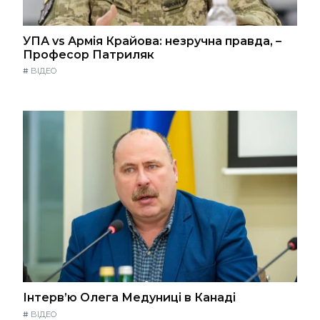
УПА vs Армія Крайова: незручна правда, –
Професор Патриляк
#
ВІДЕО
Інтерв’ю Олега Медуниці в Канаді
#
ВІДЕО