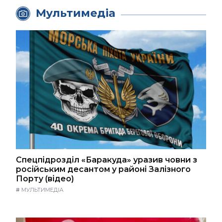
Мультимедіа
Спецпідрозділ «Баракуда» уразив човни з
російським десантом у районі Залізного
Порту (відео)
#
МУЛЬТИМЕДІА