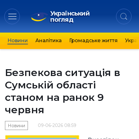
Український
погляд
Новини
Аналітика
Громадське життя
Украї
Безпекова ситуація в
Сумській області
станом на ранок 9
червня
09-06-2026 08:59
Новини