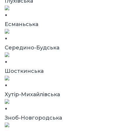
Глухівська
Есманьська
Середино-Будська
Шосткинська
Хутір-Михайлівська
Зноб-Новгородська