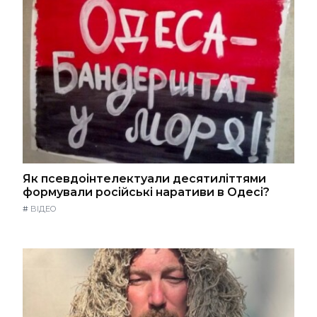
Як псевдоінтелектуали десятиліттями
формували російські наративи в Одесі?
#
ВІДЕО