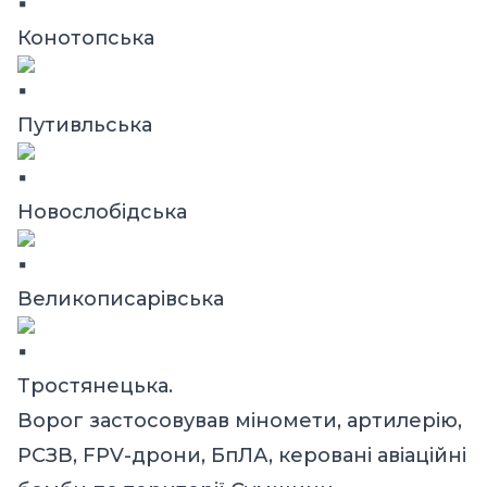
Конотопська
Путивльська
Новослобідська
Великописарівська
Тростянецька.
Ворог застосовував міномети, артилерію,
РСЗВ, FPV-дрони, БпЛА, керовані авіаційні