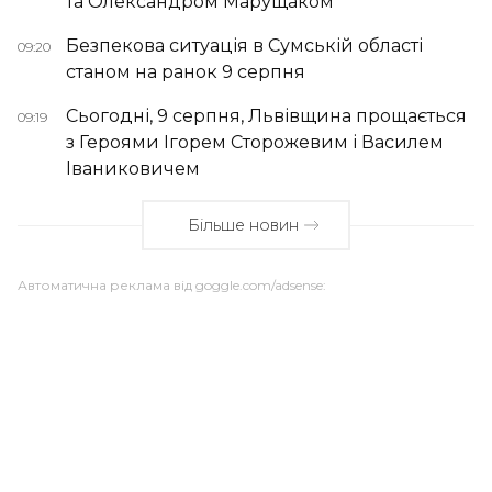
та Олександром Марущаком
Безпекова ситуація в Сумській області
09:20
станом на ранок 9 серпня
Сьогодні, 9 серпня, Львівщина прощається
09:19
з Героями Ігорем Сторожевим і Василем
Іваниковичем
Більше новин
Автоматична реклама від goggle.com/adsense: