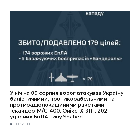
У ніч на 09 серпня ворог атакував Україну
балістичними, протикорабельними та
протирадіолокаційними ракетами:
Іскандер-М/С-400, Онікс, Х-31П, 202
ударних БпЛА типу Shahed
#
НОВИНИ