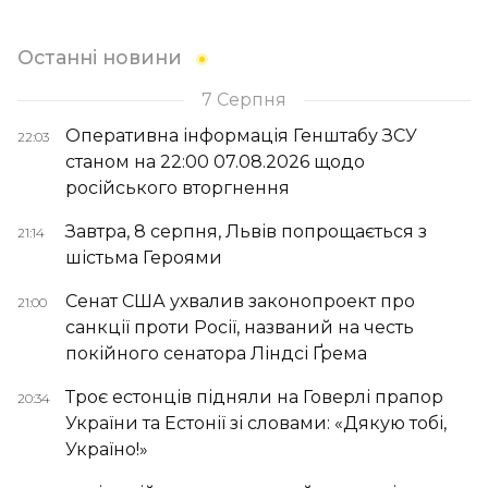
Останні новини
7 Серпня
Оперативна інформація Генштабу ЗСУ
22:03
станом на 22:00 07.08.2026 щодо
російського вторгнення
Завтра, 8 серпня, Львів попрощається з
21:14
шістьма Героями
Сенат США ухвалив законопроект про
21:00
санкції проти Росії, названий на честь
покійного сенатора Ліндсі Ґрема
Троє естонців підняли на Говерлі прапор
20:34
України та Естонії зі словами: «Дякую тобі,
Україно!»