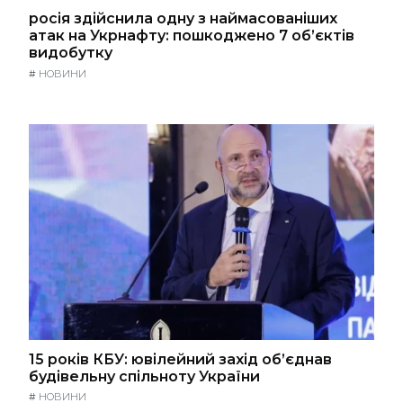
росія здійснила одну з наймасованіших
атак на Укрнафту: пошкоджено 7 об’єктів
видобутку
#
НОВИНИ
15 років КБУ: ювілейний захід об’єднав
будівельну спільноту України
#
НОВИНИ