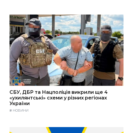
СБУ, ДБР та Нацполіція викрили ще 4
«ухилянтські» схеми у різних регіонах
України
#
НОВИНИ