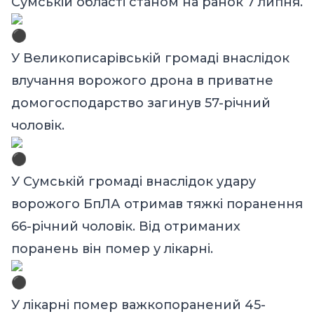
Сумській області станом на ранок 7 липня.
У Великописарівській громаді внаслідок
влучання ворожого дрона в приватне
домогосподарство загинув 57-річний
чоловік.
У Сумській громаді внаслідок удару
ворожого БпЛА отримав тяжкі поранення
66-річний чоловік. Від отриманих
поранень він помер у лікарні.
У лікарні помер важкопоранений 45-