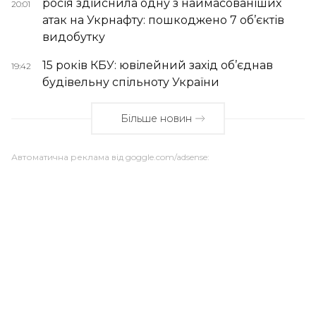
росія здійснила одну з наймасованіших
20:01
атак на Укрнафту: пошкоджено 7 об’єктів
видобутку
15 років КБУ: ювілейний захід об’єднав
19:42
будівельну спільноту України
Більше новин
Автоматична реклама від goggle.com/adsense: