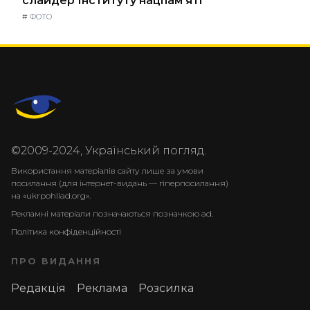
слайдер Інституту нацпам’яті
#
ФОТО
©2009-2024, Український погляд.
Використання матеріалів сайту лише за умови
посилання (для інтернет-видань — гіперпосилання)
на «ukrpohliad.org».
Рекламні матеріали позначаються позначкою ad.
Політика конфіденційності
ПРО ВИДАННЯ
Редакція
Реклама
Розсилка