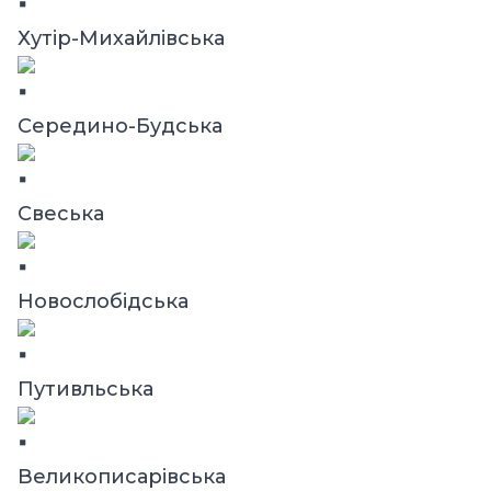
Хутір-Михайлівська
Середино-Будська
Свеська
Новослобідська
Путивльська
Великописарівська