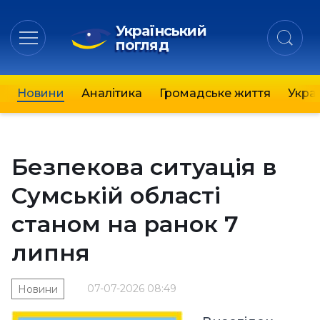
Український
погляд
Новини
Аналітика
Громадське життя
Украї
Безпекова ситуація в
Сумській області
станом на ранок 7
липня
07-07-2026 08:49
Новини