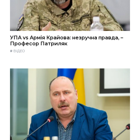
УПА vs Армія Крайова: незручна правда, –
Професор Патриляк
#
ВІДЕО