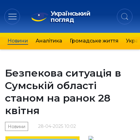
Український
погляд
Новини
Аналітика
Громадське життя
Украї
Безпекова ситуація в
Сумській області
станом на ранок 28
квітня
28-04-2025 10:02
Новини