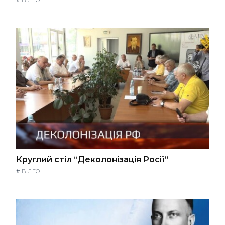
#
ВІДЕО
Круглий стіл “Деколонізація Росії”
#
ВІДЕО