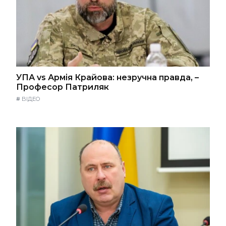
УПА vs Армія Крайова: незручна правда, –
Професор Патриляк
#
ВІДЕО