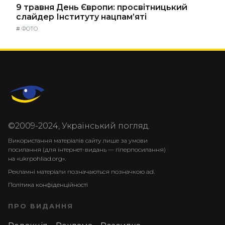
9 травня День Європи: просвітницький
слайдер Інституту нацпам’яті
#
ФОТО
©2009-2024, Український погляд.
Використання матеріалів сайту лише за умови
посилання (для інтернет-видань — гіперпосилання)
на «ukrpohliad.org».
Рекламні матеріали позначаються позначкою ad.
Політика конфіденційності
ПРО ВИДАННЯ