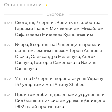
Останні новини
Сьогодні
Сьогодні, 7 серпня, Волинь в скорботі за
09:29
Героями Іваном Михалевичем, Михайлом
Сафатюком і Миколою Кузнечихіним
Вчора, 6 серпня, на Рівненщині провели
08:51
останнім земним шляхом Героїв Анатолія
Окача , Олександра Мелещука, Андрія
Савчука, Григорія Семенюка та Василя
Саванчука
У ніч на 07 серпня ворог атакував Україну
08:33
147 ударними БпЛА типу Shahed
Протягом доби підрозділами угруповання
08:25
Сил безпілотних систем уражено/знищено
1902 цілей противника