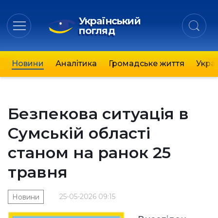
Український
погляд
Новини
Аналітика
Громадське життя
Украї
Безпекова ситуація в
Сумській області
станом на ранок 25
травня
25-05-2026 09:15
Новини