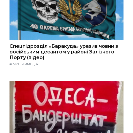
Спецпідрозділ «Баракуда» уразив човни з
російським десантом у районі Залізного
Порту (відео)
#
МУЛЬТИМЕДІА