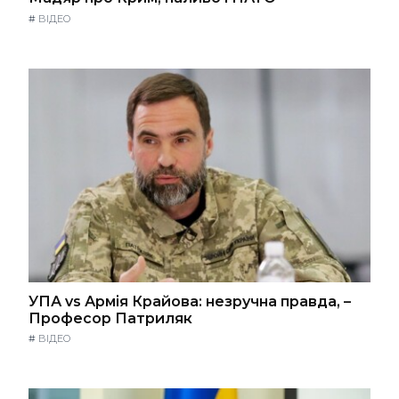
#
ВІДЕО
УПА vs Армія Крайова: незручна правда, –
Професор Патриляк
#
ВІДЕО