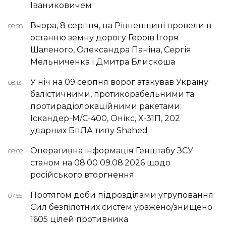
Іваниковичем
Вчора, 8 серпня, на Рівненщині провели в
08:58
останню земну дорогу Героїв Ігоря
Шаленого, Олександра Паніна, Сергія
Мельниченка і Дмитра Блискоша
У ніч на 09 серпня ворог атакував Україну
08:13
балістичними, протикорабельними та
протирадіолокаційними ракетами:
Іскандер-М/С-400, Онікс, Х-31П, 202
ударних БпЛА типу Shahed
Оперативна інформація Генштабу ЗСУ
08:02
станом на 08:00 09.08.2026 щодо
російського вторгнення
Протягом доби підрозділами угруповання
07:55
Сил безпілотних систем уражено/знищено
1605 цілей противника