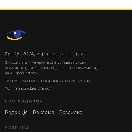
©2009-2024, Український погляд.
Використання матеріалів сайту лише за умови
посилання (для інтернет-видань — гіперпосилання)
на «ukrpohliad.org».
Рекламні матеріали позначаються позначкою ad.
Політика конфіденційності
ПРО ВИДАННЯ
Редакція
Реклама
Розсилка
РУБРИКИ