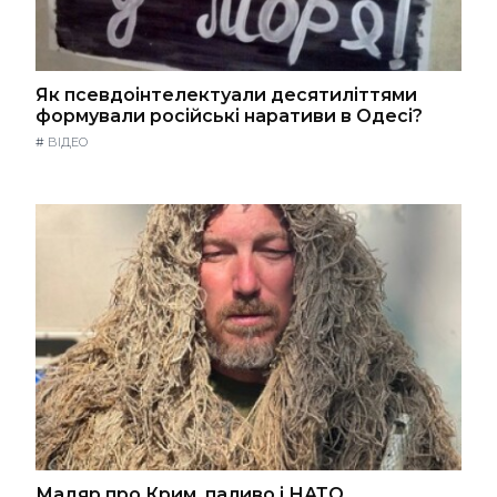
Як псевдоінтелектуали десятиліттями
формували російські наративи в Одесі?
#
ВІДЕО
Мадяр про Крим, паливо і НАТО