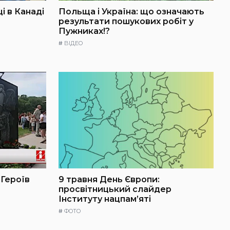
і в Канаді
Польща і Україна: що означають
результати пошукових робіт у
Пужниках!?
#
ВІДЕО
 Героїв
9 травня День Європи:
просвітницький слайдер
Інституту нацпам’яті
#
ФОТО