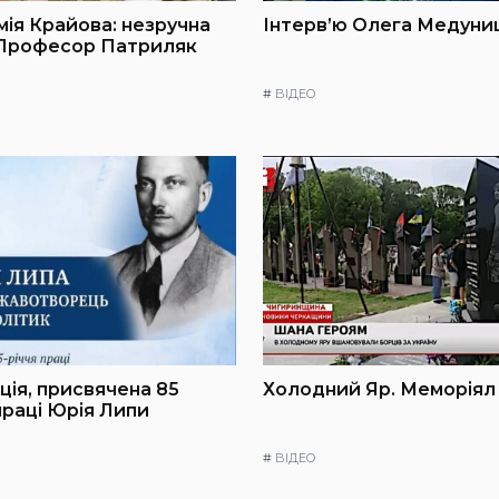
мія Крайова: незручна
Інтерв’ю Олега Медуниц
 Професор Патриляк
#
ВІДЕО
ія, присвячена 85
Холодний Яр. Меморіял
праці Юрія Липи
#
ВІДЕО