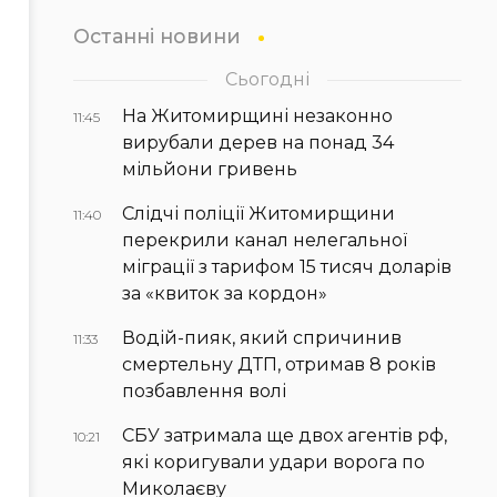
Останні новини
Сьогодні
На Житомирщині незаконно
11:45
вирубали дерев на понад 34
мільйони гривень
Слідчі поліції Житомирщини
11:40
перекрили канал нелегальної
міграції з тарифом 15 тисяч доларів
за «квиток за кордон»
Водій-пияк, який спричинив
11:33
смертельну ДТП, отримав 8 років
позбавлення волі
СБУ затримала ще двох агентів рф,
10:21
які коригували удари ворога по
Миколаєву