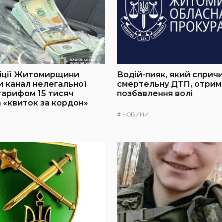
ліції Житомирщини
Водій-пияк, який сприч
 канал нелегальної
смертельну ДТП, отрима
 тарифом 15 тисяч
позбавлення волі
а «квиток за кордон»
#
НОВИНИ