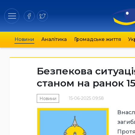
Новини
Аналітика
Громадське життя
Ук
Безпекова ситуаці
станом на ранок 1
15-06-2025 09:58
Новини
Внасл
загиб
Протя