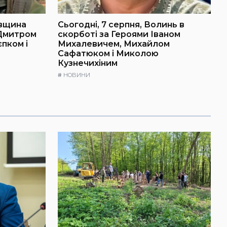
івщина
Сьогодні, 7 серпня, Волинь в
 Дмитром
скорботі за Героями Іваном
пком і
Михалевичем, Михайлом
Сафатюком і Миколою
Кузнечихіним
#
НОВИНИ