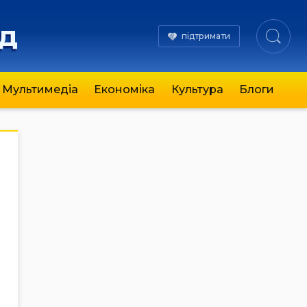
яд
підтримати
Мультимедіа
Економіка
Культура
Блоги