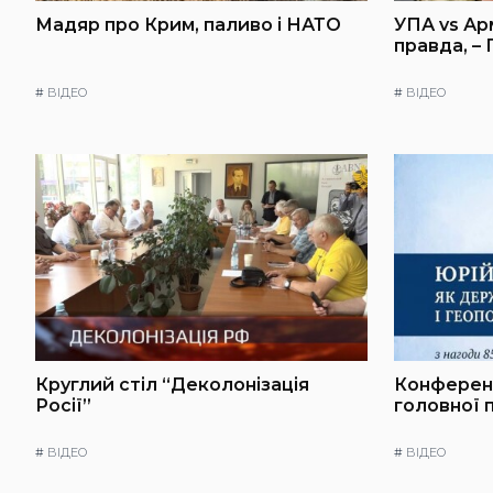
Мадяр про Крим, паливо і НАТО
УПА vs Ар
правда, –
#
ВІДЕО
#
ВІДЕО
Круглий стіл “Деколонізація
Конференц
Росії”
головної 
#
ВІДЕО
#
ВІДЕО