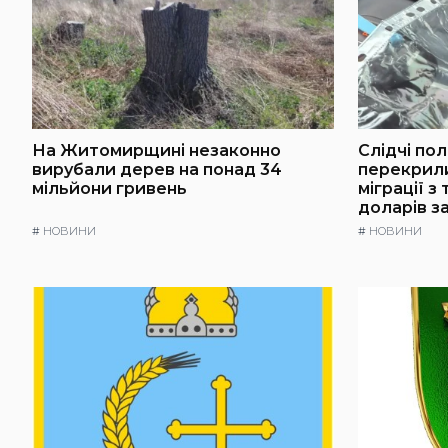
На Житомирщині незаконно
Слідчі по
вирубали дерев на понад 34
перекрили
мільйони гривень
міграції з
доларів з
#
НОВИНИ
#
НОВИНИ