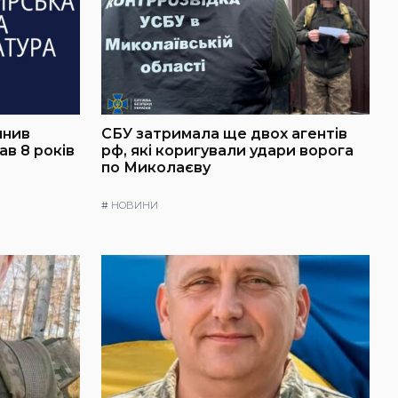
инив
СБУ затримала ще двох агентів
в 8 років
рф, які коригували удари ворога
по Миколаєву
#
НОВИНИ