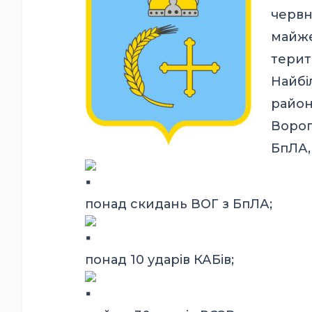
червн
майже
терит
Найбі
район
Ворог
БпЛА,
понад скидань ВОГ з БпЛА;
понад 10 ударів КАБів;