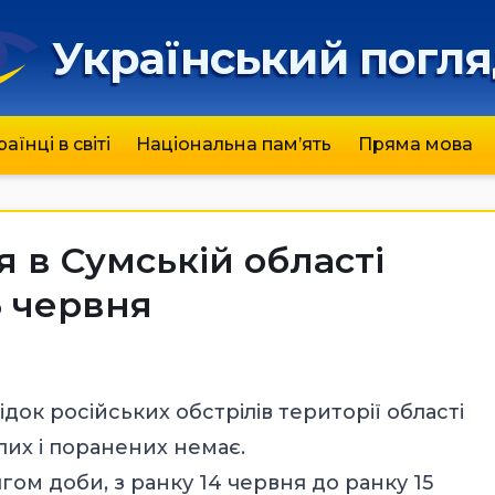
Український погл
раїнці в світі
Національна пам’ять
Пряма мова
я в Сумській області
5 червня
ідок російських обстрілів території області
лих і поранених немає.
гом доби, з ранку 14 червня до ранку 15