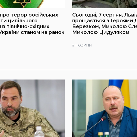
про терор російських
Сьогодні, 7 серпня, Льв
оти цивільного
прощається з Героями
в північно-східних
Березком, Миколою Слє
України станом на ранок
Миколою Цидуляком
#
НОВИНИ