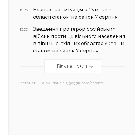
Безпекова ситуація в Сумській
10:05
області станом на ранок 7 серпня
Зведення про терор російських
10:03
військ проти цивільного населення
в північно-східних областях України
станом на ранок 7 серпня
Більше новин
Автоматична реклама від goggle.com/adsense: