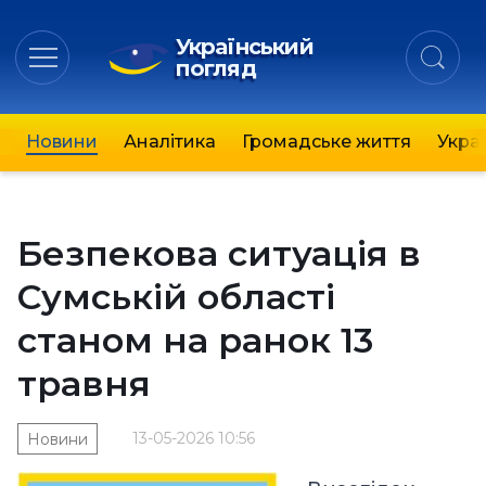
Український
погляд
Новини
Аналітика
Громадське життя
Украї
Безпекова ситуація в
Сумській області
станом на ранок 13
травня
13-05-2026 10:56
Новини