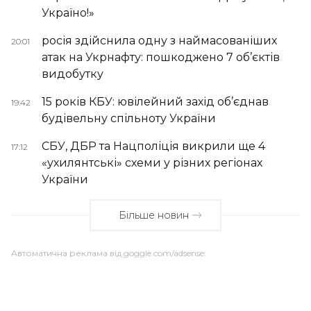
Україно!»
росія здійснила одну з наймасованіших
20:01
атак на Укрнафту: пошкоджено 7 об’єктів
видобутку
15 років КБУ: ювілейний захід об’єднав
19:42
будівельну спільноту України
СБУ, ДБР та Нацполіція викрили ще 4
17:12
«ухилянтські» схеми у різних регіонах
України
Більше новин
Автоматична реклама від goggle.com/adsense: