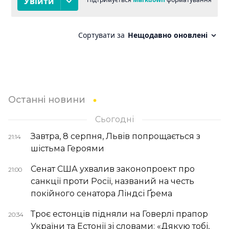
Останні новини
Сьогодні
Завтра, 8 серпня, Львів попрощається з
21:14
шістьма Героями
Сенат США ухвалив законопроект про
21:00
санкції проти Росії, названий на честь
покійного сенатора Ліндсі Ґрема
Троє естонців підняли на Говерлі прапор
20:34
України та Естонії зі словами: «Дякую тобі,