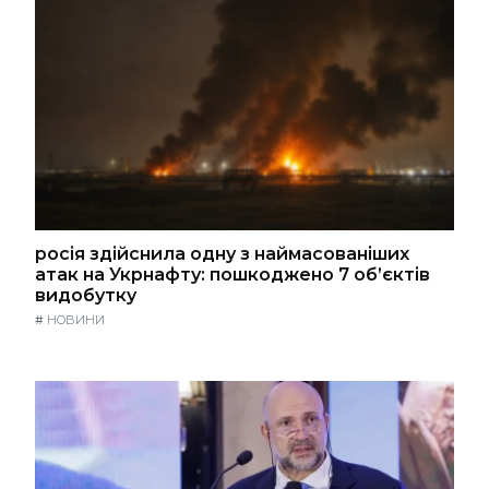
росія здійснила одну з наймасованіших
атак на Укрнафту: пошкоджено 7 об’єктів
видобутку
#
НОВИНИ