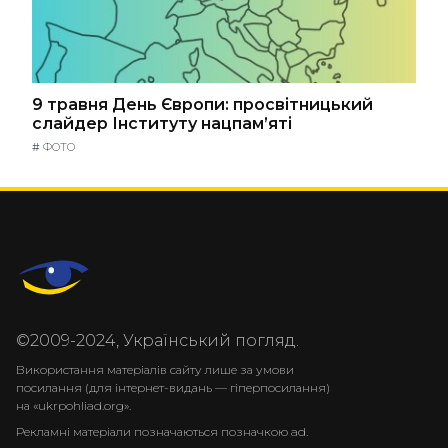
9 травня День Європи: просвітницький
слайдер Інституту нацпам’яті
#
ФОТО
©2009-2024, Український погляд.
Використання матеріалів сайту лише за умови
посилання (для інтернет-видань — гіперпосилання)
на «ukrpohliad.org».
Рекламні матеріали позначаються позначкою ad.