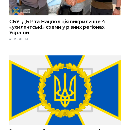
СБУ, ДБР та Нацполіція викрили ще 4
«ухилянтські» схеми у різних регіонах
України
#
НОВИНИ