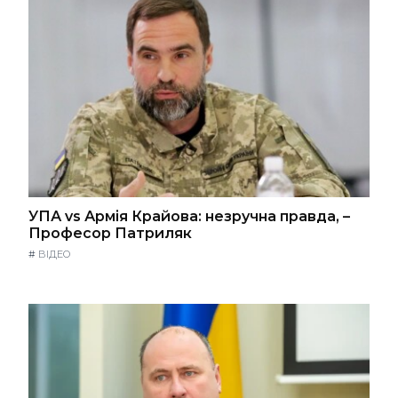
УПА vs Армія Крайова: незручна правда, –
Професор Патриляк
#
ВІДЕО