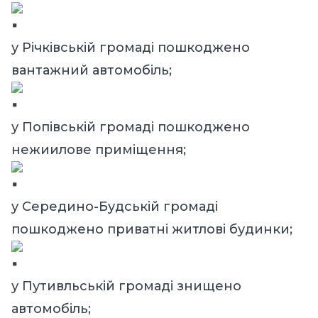
у Річківській громаді пошкоджено
вантажний автомобіль;
у Попівській громаді пошкоджено
нежиилове приміщення;
у Середино-Будській громаді
пошкоджено приватні житлові будинки;
у Путивльській громаді знищено
автомобіль;