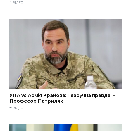
#
ВІДЕО
УПА vs Армія Крайова: незручна правда, –
Професор Патриляк
#
ВІДЕО