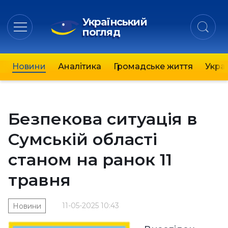
Український
погляд
Новини
Аналітика
Громадське життя
Украї
Безпекова ситуація в
Сумській області
станом на ранок 11
травня
11-05-2025 10:43
Новини