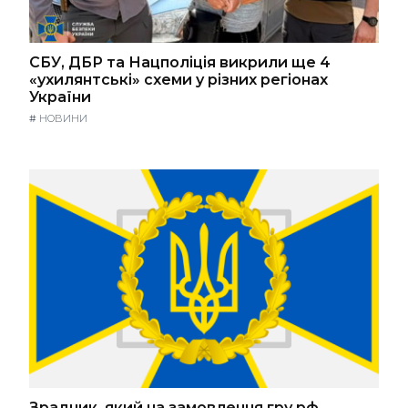
СБУ, ДБР та Нацполіція викрили ще 4
«ухилянтські» схеми у різних регіонах
України
#
НОВИНИ
Зрадник, який на замовлення гру рф