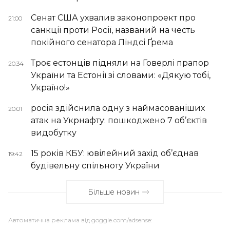
Сенат США ухвалив законопроект про
21:00
санкції проти Росії, названий на честь
покійного сенатора Ліндсі Ґрема
Троє естонців підняли на Говерлі прапор
20:34
України та Естонії зі словами: «Дякую тобі,
Україно!»
росія здійснила одну з наймасованіших
20:01
атак на Укрнафту: пошкоджено 7 об’єктів
видобутку
15 років КБУ: ювілейний захід об’єднав
19:42
будівельну спільноту України
Більше новин
Автоматична реклама від goggle.com/adsense: