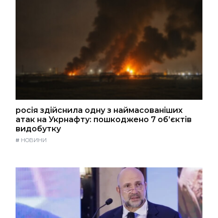
росія здійснила одну з наймасованіших
атак на Укрнафту: пошкоджено 7 об’єктів
видобутку
#
НОВИНИ