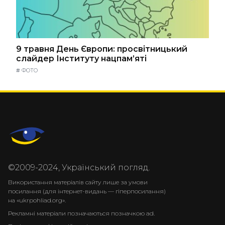
9 травня День Європи: просвітницький
слайдер Інституту нацпам’яті
#
ФОТО
©2009-2024, Український погляд.
Використання матеріалів сайту лише за умови
посилання (для інтернет-видань — гіперпосилання)
на «ukrpohliad.org».
Рекламні матеріали позначаються позначкою ad.