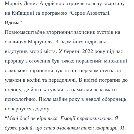
Морпіх Денис Андріянов отримав власну квартиру
на Київщині за програмою “Серце Азовсталі.
Вдома”.
Повномасштабне вторгнення захисник зустрів на
околицях Маріуполя. Згодом його підрозділ
відступив вглиб міста. У березні 2022 року під час
прориву з оточення був тяжко поранений: множинні
осколкові поранення рук та ніг, перелом стегна та
уламки в коліні та передпліччі. В квітні потрапив до
полону, де його катували та намагалися зламати
психологічно. Після майже року в неволі оборонець
повернувся додому.
“
Мені досі не віриться. Емоції переповнюють. Я
дуже радий, що став власником такої квартири. Я