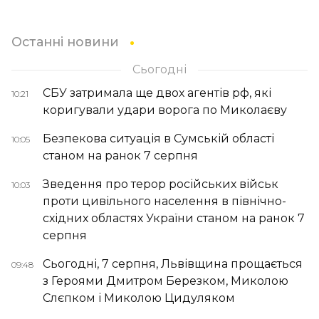
Останні новини
Сьогодні
СБУ затримала ще двох агентів рф, які
10:21
коригували удари ворога по Миколаєву
Безпекова ситуація в Сумській області
10:05
станом на ранок 7 серпня
Зведення про терор російських військ
10:03
проти цивільного населення в північно-
східних областях України станом на ранок 7
серпня
Сьогодні, 7 серпня, Львівщина прощається
09:48
з Героями Дмитром Березком, Миколою
Слєпком і Миколою Цидуляком