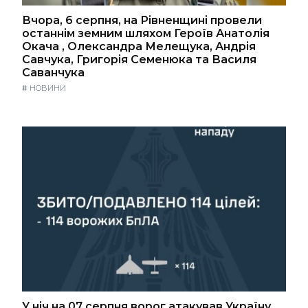
Вчора, 6 серпня, на Рівненщині провели
останнім земним шляхом Героїв Анатолія
Окача , Олександра Мелещука, Андрія
Савчука, Григорія Семенюка та Василя
Саванчука
#
НОВИНИ
У ніч на 07 серпня ворог атакував Україну