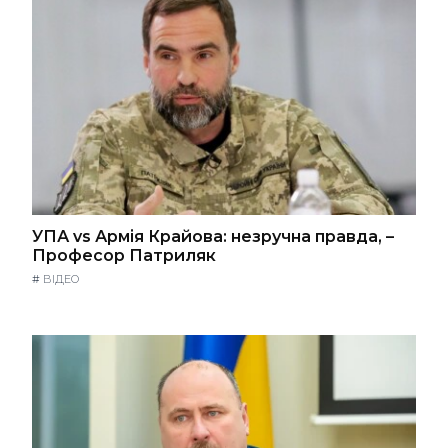
УПА vs Армія Крайова: незручна правда, –
Професор Патриляк
#
ВІДЕО