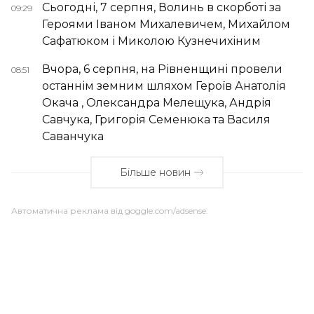
Сьогодні, 7 серпня, Волинь в скорботі за
09:29
Героями Іваном Михалевичем, Михайлом
Сафатюком і Миколою Кузнечихіним
Вчора, 6 серпня, на Рівненщині провели
08:51
останнім земним шляхом Героїв Анатолія
Окача , Олександра Мелещука, Андрія
Савчука, Григорія Семенюка та Василя
Саванчука
Більше новин
Автоматична реклама від goggle.com/adsense: