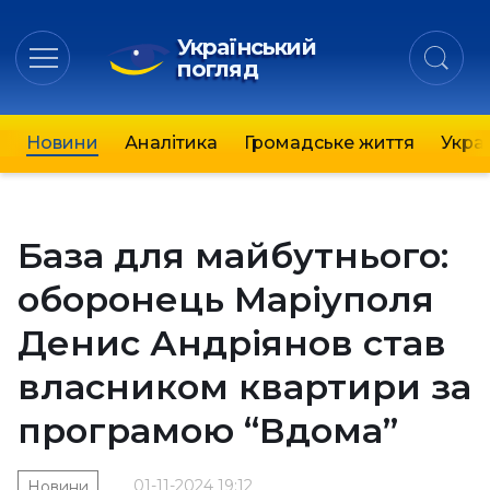
Український
погляд
Новини
Аналітика
Громадське життя
Украї
База для майбутнього:
оборонець Маріуполя
Денис Андріянов став
власником квартири за
програмою “Вдома”
01-11-2024 19:12
Новини