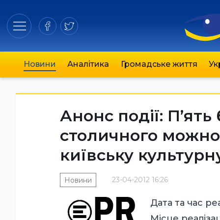
Новини
Аналітика
Громадське життя
Ук
Анонс події: П’ять
столичного можно
київську культурн
23-04-2012 16:26
Новини
Дата та час реа
Місце реалізаці