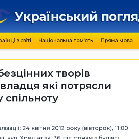
Український погл
раїнці в світі
Національна пам’ять
Пряма мова
 безцінних творів
владця які потрясли
у спільноту
лізації: 24 квітня 2012 року (вівторок), 11:00
ї: вул. Хрещатик, 36, під стінами будівлі