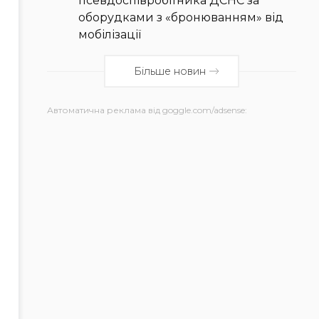
псевдоспівробітника ДСНС за
оборудками з «бронюванням» від
мобілізації
Більше новин
Автоматична реклама від goggle.com/adsense: