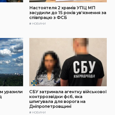
Настоятеля 2 храмів УПЦ МП
засудили до 15 років ув’язнення за
співпрацю з ФСБ
#
НОВИНИ
ем уразили
СБУ затримала агентку військової
д
контррозвідки фсб, яка
шпигувала для ворога на
Дніпропетровщині
#
НОВИНИ