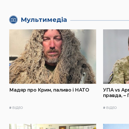
Мультимедіа
Мадяр про Крим, паливо і НАТО
УПА vs Ар
правда, –
#
ВІДЕО
#
ВІДЕО