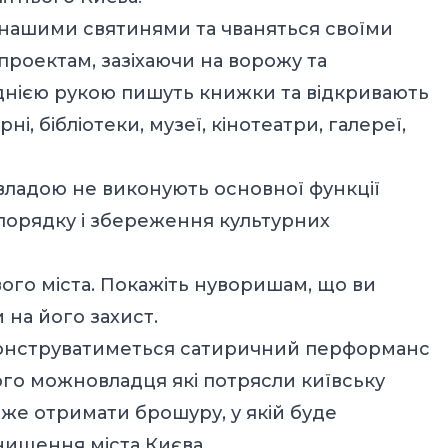
ашими святинями та чваняться своїми
роектам, зазіхаючи на ворожу та
днією рукою пишуть книжки та відкривають
і, бібліотеки, музеї, кінотеатри, галереї,
е владою не виконують основної функції
 порядку і збереження культурних
ого міста. Покажіть нуворишам, що ви
 на його захист.
емонструватиметься сатиричний перформанс
ого можновладця які потрясли київську
оже отримати брошуру, у якій буде
нищення міста Києва.