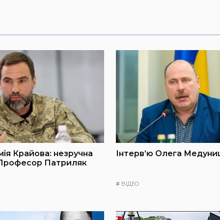
мія Крайова: незручна
Інтерв’ю Олега Медуниц
 Професор Патриляк
#
ВІДЕО