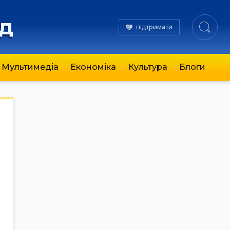
яд
підтримати
Мультимедіа
Економіка
Культура
Блоги