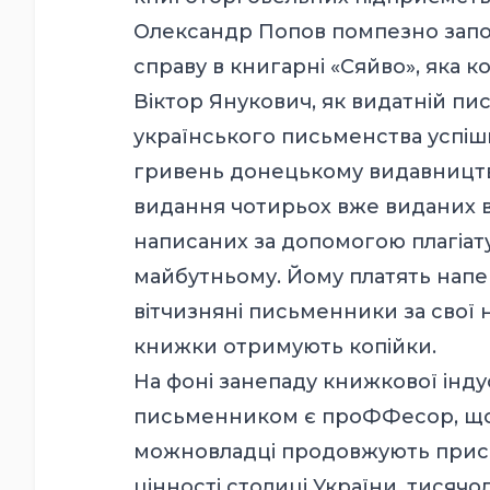
Олександр Попов помпезно запо
справу в книгарні «Сяйво», яка к
Віктор Янукович, як видатній п
українського письменства успішн
гривень донецькому видавництву
видання чотирьох вже виданих в 
написаних за допомогою плагіату 
майбутньому. Йому платять напере
вітчизняні письменники за свої н
книжки отримують копійки.
На фоні занепаду книжкової інду
письменником є проФФесор, що п
можновладці продовжують прис
цінності столиці України, тисячо