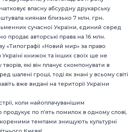
чатковує власну абсурдну друкарську
оштувала киянам близько 7 млн. грн.
исьменник сучасної України, єдиний серед
о продає авторські права на 16 млн.
 «Типографії «Новий мир» за право
Україні книжок та інших своїх ще не
творів, які він планує скомпонувати в
д шалені гроші, тоді як знані у всьому світі
авіть вже видані на території України
стрії, коли найоплачуванішим
родукує по п’ять помилок в одному слові,
кореними темпами знищують культурні
літнього Києва!