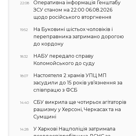
Оперативна інформація Генштабу
22:08
ЗСУ станом на 22:00 06.08.2026
щодо російського вторгнення
На Буковині шістьох чоловіків і
19:52
переправника затримано дорогою
до кордону
НАБУ передало справу
18:32
Коломойського до суду
Настоятеля 2 храмів УПЦ МП
18:07
засудили до 15 років ув’язнення за
співпрацю з ФСБ
СБУ викрила ще чотирьох агітаторів
14:40
рашизму у Херсоні, Черкасах та на
Сумщині
У Харкові Нацполіція затримала
14:28