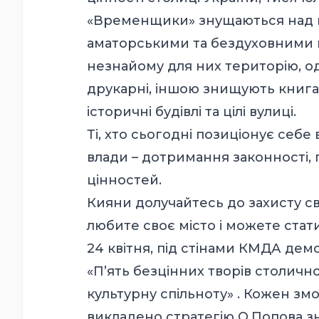
«Временщики» знущаються над н
аматорськими та бездуховними п
незнайому для них територію, о
друкарні, іншою знищують книгарн
історичні будівлі та цілі вулиці.
Ті, хто сьогодні позиціонує себ
влади – дотримання законності,
цінностей.
Кияни долучайтесь до захисту св
любите своє місто і можете стати
24 квітня, під стінами КМДА д
«П’ять безцінних творів столичн
культурну спільноту» . Кожен зм
викладено стратегію О.Попова з