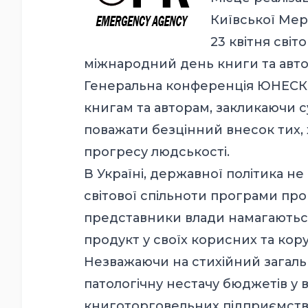
Київської Мері
23 квітня світ
міжнародний день книги та автор
Генеральна конференція ЮНЕСКО
книгам та авторам, закликаючи с
поважати безцінний внесок тих, 
прогресу людськості.
В Україні, державної політика н
світової спільноти програми про
представники влади намагаютьс
продукт у своїх корисних та кору
Незважаючи на стихійний загаль
патологічну нестачу бюджетів у 
книготорговельних підприємств т