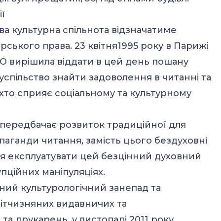
ї
ова культурна спільнота відзначатиме
ського права. 23 квітня1995 року в Парижі
 вирішила віддати в цей день пошану
успільство знайти задоволення в читанні та
хто сприяє соціальному та культурному
е передбачає розвиток традиційної для
паганди читання, замість цього бездуховні
я експлуатувати цей безцінний духовний
пційних маніпуляціях.
ний культурологічний занепад та
вітчизняних видавничих та
а друкарень, у листопаді 2011 року