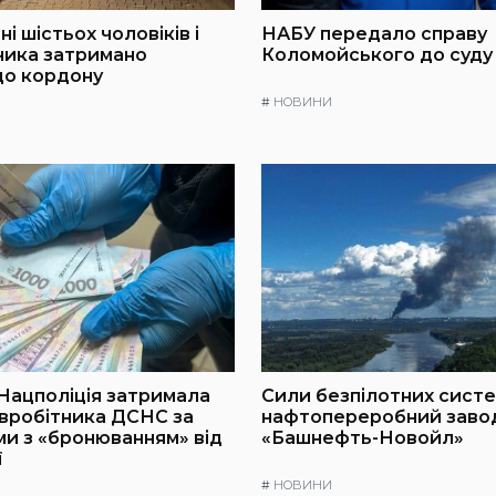
і шістьох чоловіків і
НАБУ передало справу
ника затримано
Коломойського до суду
до кордону
#
НОВИНИ
 Нацполіція затримала
Сили безпілотних сист
вробітника ДСНС за
нафтопереробний заво
и з «бронюванням» від
«Башнефть-Новойл»
ї
#
НОВИНИ