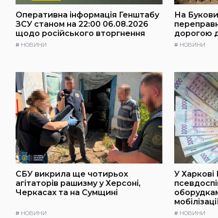
Оперативна інформація Генштабу
На Буковин
ЗСУ станом на 22:00 06.08.2026
переправ
щодо російського вторгнення
дорогою 
#
НОВИНИ
#
НОВИНИ
СБУ викрила ще чотирьох
У Харкові
агітаторів рашизму у Херсоні,
псевдоспі
Черкасах та на Сумщині
оборудкам
мобілізаці
#
НОВИНИ
#
НОВИНИ