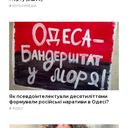
#
МУЛЬТИМЕДІА
Як псевдоінтелектуали десятиліттями
формували російські наративи в Одесі?
#
ВІДЕО