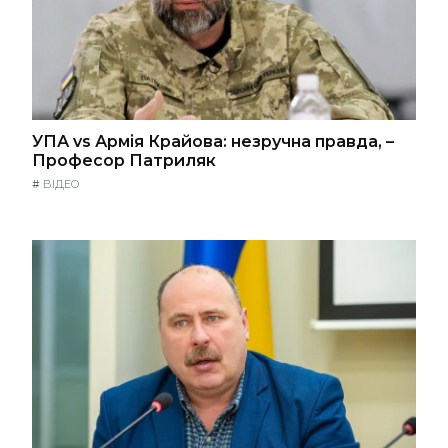
УПА vs Армія Крайова: незручна правда, –
Професор Патриляк
#
ВІДЕО