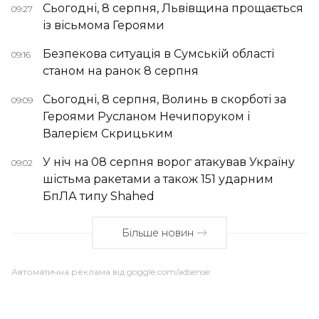
Сьогодні, 8 серпня, Львівщина прощається
09:27
із вісьмома Героями
Безпекова ситуація в Сумській області
09:16
станом на ранок 8 серпня
Сьогодні, 8 серпня, Волинь в скорботі за
09:09
Героями Русланом Нечипоруком і
Валерієм Скрицьким
У ніч на 08 серпня ворог атакував Україну
09:02
шістьма ракетами а також 151 ударним
БпЛА типу Shahed
Більше новин
Автоматична реклама від goggle.com/adsense: