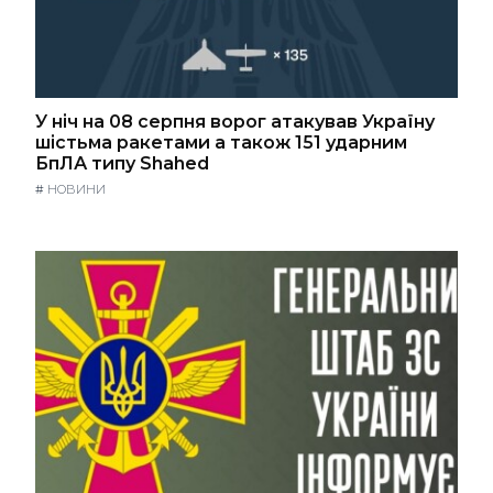
У ніч на 08 серпня ворог атакував Україну
шістьма ракетами а також 151 ударним
БпЛА типу Shahed
#
НОВИНИ