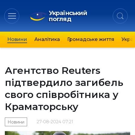
Український
погляд
Новини
Аналітика
Громадське життя
Украї
Агентство Reuters
підтвердило загибель
свого співробітника у
Краматорську
27-08-2024 07:21
Новини