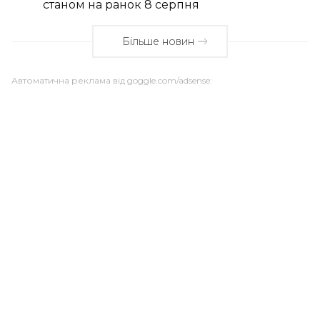
станом на ранок 8 серпня
Більше новин
Автоматична реклама від goggle.com/adsense: