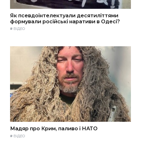
Як псевдоінтелектуали десятиліттями
формували російські наративи в Одесі?
#
ВІДЕО
Мадяр про Крим, паливо і НАТО
#
ВІДЕО