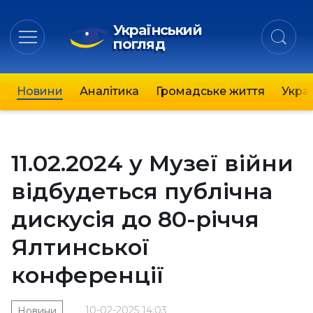
Український
погляд
Новини
Аналітика
Громадське життя
Украї
11.02.2024 у Музеї війни
відбудеться публічна
дискусія до 80-річчя
Ялтинської
конференції
10-02-2025 14:03
Новини