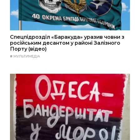
Спецпідрозділ «Баракуда» уразив човни з
російським десантом у районі Залізного
Порту (відео)
#
МУЛЬТИМЕДІА