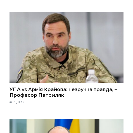
УПА vs Армія Крайова: незручна правда, –
Професор Патриляк
#
ВІДЕО