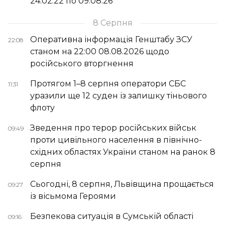
24.02.22 по 09.08.26
8 Серпня
Оперативна інформація Генштабу ЗСУ
22:08
станом на 22:00 08.08.2026 щодо
російського вторгнення
Протягом 1–8 серпня оператори СБС
11:31
уразили ще 12 суден із залишку тіньового
флоту
Зведення про терор російських військ
09:49
проти цивільного населення в північно-
східних областях України станом на ранок 8
серпня
Сьогодні, 8 серпня, Львівщина прощається
09:27
із вісьмома Героями
Безпекова ситуація в Сумській області
09:16