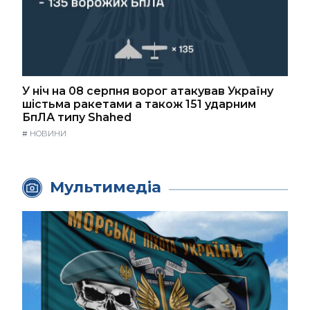
У ніч на 08 серпня ворог атакував Україну
шістьма ракетами а також 151 ударним
БпЛА типу Shahed
#
НОВИНИ
Мультимедіа